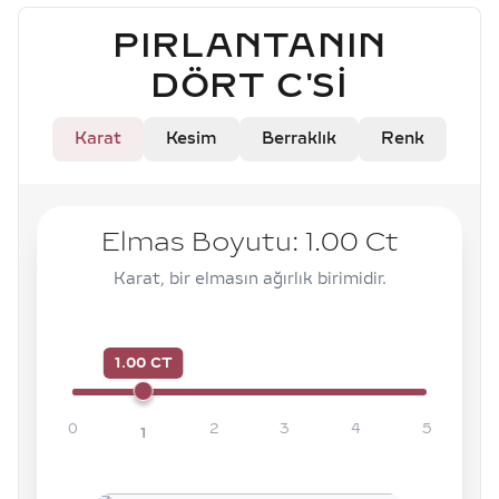
PIRLANTANIN
DÖRT C'SI
Karat
Kesim
Berraklık
Renk
Elmas Boyutu:
1.00
Ct
Karat, bir elmasın ağırlık birimidir.
1.00 CT
0
2
3
4
5
1