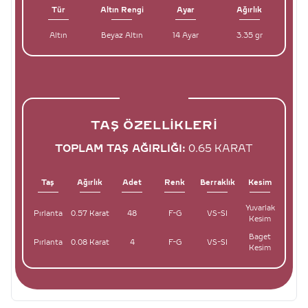
Tür
Altın Rengi
Ayar
Ağırlık
Altın
Beyaz Altın
14 Ayar
3.35 gr
TAŞ ÖZELLIKLERI
TOPLAM TAŞ AĞIRLIĞI:
0.65 KARAT
Taş
Ağırlık
Adet
Renk
Berraklık
Kesim
Yuvarlak
Pırlanta
0.57 Karat
48
F-G
VS-SI
Kesim
Baget
Pırlanta
0.08 Karat
4
F-G
VS-SI
Kesim