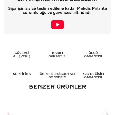
Siparişiniz size teslim edilene kadar Makdis Pırlanta
sorumluluğu ve güvencesi altındadır.
GÜVENLİ
BAKIM
ÖLÇÜ
ALIŞVERİŞ
GARANTİSİ
GARANTİSİ
SERTİFİKA
ÜCRETSİZ SİGORTALI
6 AY DEĞİŞİM
GÖNDERİM
GARANTİSİ
BENZER ÜRÜNLER
0.65 KARAT BAGET
0.15 KARAT BAGET
PIRLANTA KOLYE - HRD
PIRLANTA KOLYE - HRD
SERTIFIKALI
SERTIFIKALI
105.750
TL
47.658
TL
%
35
%
35
68.761
TL
30.973
TL