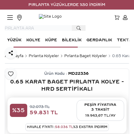
PIRLANTA YÜZÜKLERDE %50 İNDİRİM
HESA
YÜZÜK
KOLYE
KÜPE
BILEKLIK
GERDANLIK
TEKTA
Paylaş
Ana Sayfa
Pırlanta Kolyeler
Pırlanta Baget Kolyeler
0.65 Karat 
Ürün Kodu :
MD22336
Favoriye Ekle
0.65 KARAT BAGET PIRLANTA KOLYE -
HRD SERTIFIKALI
PEŞİN FİYATINA
92.073
TL
%
35
3 TAKSİT
59.831
TL
19.943,67 TL/AY
HAVALE FIYATI :
58.036
TL
%
3
EKSTRA İNDİRİM