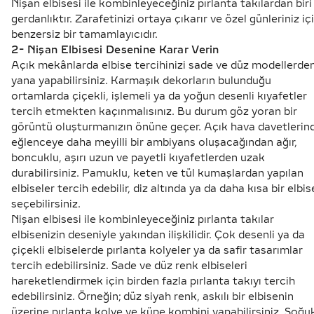
Nişan elbisesi ile kombinleyeceğiniz pırlanta takılardan biri
gerdanlıktır. Zarafetinizi ortaya çıkarır ve özel günleriniz iç
benzersiz bir tamamlayıcıdır.
2- Nişan Elbisesi Desenine Karar Verin
Açık mekânlarda elbise tercihinizi sade ve düz modellerde
yana yapabilirsiniz. Karmaşık dekorların bulunduğu
ortamlarda çiçekli, işlemeli ya da yoğun desenli kıyafetler
tercih etmekten kaçınmalısınız. Bu durum göz yoran bir
görüntü oluşturmanızın önüne geçer. Açık hava davetlerin
eğlenceye daha meyilli bir ambiyans oluşacağından ağır,
boncuklu, aşırı uzun ve payetli kıyafetlerden uzak
durabilirsiniz. Pamuklu, keten ve tül kumaşlardan yapılan
elbiseler tercih edebilir, diz altında ya da daha kısa bir elbis
seçebilirsiniz.
Nişan elbisesi ile kombinleyeceğiniz pırlanta takılar
elbisenizin deseniyle yakından ilişkilidir. Çok desenli ya da
çiçekli elbiselerde
pırlanta kolye
ler ya da safir tasarımlar
tercih edebilirsiniz. Sade ve düz renk elbiseleri
hareketlendirmek için birden fazla pırlanta takıyı tercih
edebilirsiniz. Örneğin; düz siyah renk, askılı bir elbisenin
üzerine pırlanta kolye ve küpe kombini yapabilirsiniz. Soğu