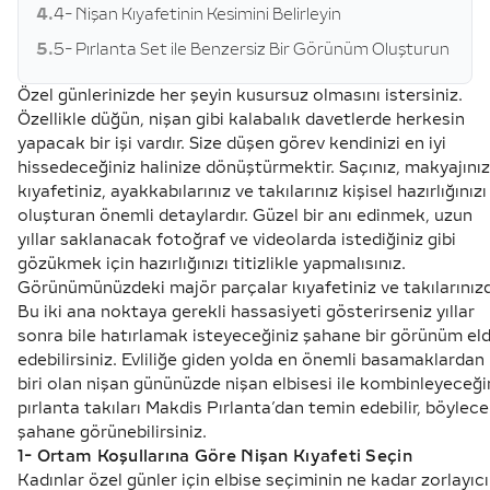
4.
4- Nişan Kıyafetinin Kesimini Belirleyin
5.
5- Pırlanta Set ile Benzersiz Bir Görünüm Oluşturun
Özel günlerinizde her şeyin kusursuz olmasını istersiniz.
Özellikle düğün, nişan gibi kalabalık davetlerde herkesin
yapacak bir işi vardır. Size düşen görev kendinizi en iyi
hissedeceğiniz halinize dönüştürmektir. Saçınız, makyajınız
kıyafetiniz, ayakkabılarınız ve takılarınız kişisel hazırlığınızı
oluşturan önemli detaylardır. Güzel bir anı edinmek, uzun
yıllar saklanacak fotoğraf ve videolarda istediğiniz gibi
gözükmek için hazırlığınızı titizlikle yapmalısınız.
Görünümünüzdeki majör parçalar kıyafetiniz ve takılarınızd
Bu iki ana noktaya gerekli hassasiyeti gösterirseniz yıllar
sonra bile hatırlamak isteyeceğiniz şahane bir görünüm el
edebilirsiniz. Evliliğe giden yolda en önemli basamaklardan
biri olan nişan gününüzde nişan elbisesi ile kombinleyeceği
pırlanta takıları Makdis Pırlanta’dan temin edebilir, böylece
şahane görünebilirsiniz.
1- Ortam Koşullarına Göre Nişan Kıyafeti Seçin
Kadınlar özel günler için elbise seçiminin ne kadar zorlayıcı