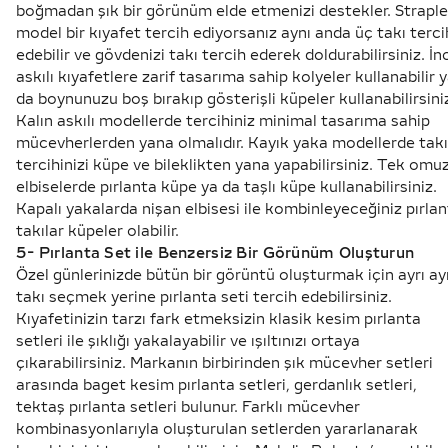
boğmadan şık bir görünüm elde etmenizi destekler. Strapl
model bir kıyafet tercih ediyorsanız aynı anda üç takı terci
edebilir ve gövdenizi takı tercih ederek doldurabilirsiniz. İn
askılı kıyafetlere zarif tasarıma sahip kolyeler kullanabilir 
da boynunuzu boş bırakıp gösterişli küpeler kullanabilirsini
Kalın askılı modellerde tercihiniz minimal tasarıma sahip
mücevherlerden yana olmalıdır. Kayık yaka modellerde takı
tercihinizi küpe ve bileklikten yana yapabilirsiniz. Tek omu
elbiselerde pırlanta küpe ya da taşlı küpe kullanabilirsiniz.
Kapalı yakalarda nişan elbisesi ile kombinleyeceğiniz pırla
takılar küpeler olabilir.
5- Pırlanta Set ile Benzersiz Bir Görünüm Oluşturun
Özel günlerinizde bütün bir görüntü oluşturmak için ayrı ay
takı seçmek yerine pırlanta seti tercih edebilirsiniz.
Kıyafetinizin tarzı fark etmeksizin klasik kesim pırlanta
setleri ile şıklığı yakalayabilir ve ışıltınızı ortaya
çıkarabilirsiniz. Markanın birbirinden şık mücevher setleri
arasında baget kesim pırlanta setleri, gerdanlık setleri,
tektaş pırlanta setleri bulunur. Farklı mücevher
kombinasyonlarıyla oluşturulan setlerden yararlanarak