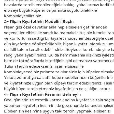
havalarda tercih edebileceğiniz balıkçı yaka kırmızı kadife b
elbiseyi büyük küpeler ve
pırlanta suyolu bileklik
le
kombinleyebilirsiniz.
3- Nişan Kıyafetinin Modelini Seçin
Nişan gibi özel davetler akla hep elbiseleri getirir ancak
seçenekler elbise ile sınırlı kalmamalıdır. Kişinin kendini ra
ve konforlu hissettiği bir kıyafet mücevher desteğiyle özel
gün kıyafetine dönüştürülebilir. Nişan kıyafeti olarak tulum
da ikili takım tercih edebilirsiniz. Böylece, kombinde yine t
rengi yakalayabilirsiniz. Bu da hem mekanla ilişkinizi iyileşti
hem de fotoğraflarda istediğiniz gibi çıkmanıza yardımcı ol
Tulum tercih edecekseniz nişan elbisesi ile
kombinleyeceğiniz pırlanta takılar sizin için küpeler olmalıd
Yakut, zümrüt ya da safir küpe modellerinden beğenileriniz
ve kıyafetinize uygun olan küpeyi tercih edebilirsiniz. Taşlı
büyük küpe tercih etmeniz kıyafetinizin de şıklığını artırır.
4- Nişan Kıyafetinin Kesimini Belirleyin
Özel günlerinize estetik katmak adına kıyafet ve takı seçi
yaparken kıyafetin kesimini de göz önünde bulundurmalısın
Elbisenizin kesimine uygun takı tercihi yapmak, elbisenizi