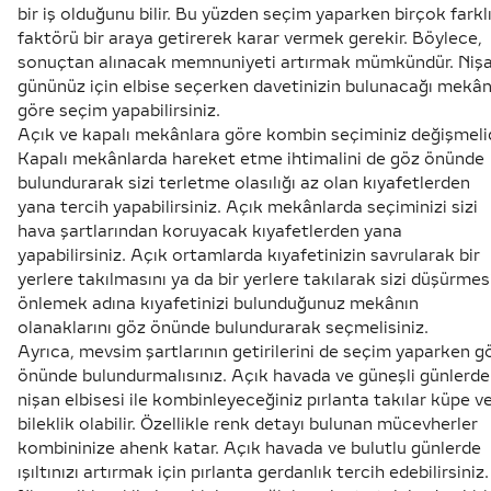
bir iş olduğunu bilir. Bu yüzden seçim yaparken birçok farkl
faktörü bir araya getirerek karar vermek gerekir. Böylece,
sonuçtan alınacak memnuniyeti artırmak mümkündür. Niş
gününüz için elbise seçerken davetinizin bulunacağı mekâ
göre seçim yapabilirsiniz.
Açık ve kapalı mekânlara göre kombin seçiminiz değişmelid
Kapalı mekânlarda hareket etme ihtimalini de göz önünde
bulundurarak sizi terletme olasılığı az olan kıyafetlerden
yana tercih yapabilirsiniz. Açık mekânlarda seçiminizi sizi
hava şartlarından koruyacak kıyafetlerden yana
yapabilirsiniz. Açık ortamlarda kıyafetinizin savrularak bir
yerlere takılmasını ya da bir yerlere takılarak sizi düşürmes
önlemek adına kıyafetinizi bulunduğunuz mekânın
olanaklarını göz önünde bulundurarak seçmelisiniz.
Ayrıca, mevsim şartlarının getirilerini de seçim yaparken g
önünde bulundurmalısınız. Açık havada ve güneşli günlerde
nişan elbisesi ile kombinleyeceğiniz pırlanta takılar küpe v
bileklik olabilir. Özellikle renk detayı bulunan mücevherler
kombininize ahenk katar. Açık havada ve bulutlu günlerde
ışıltınızı artırmak için pırlanta gerdanlık tercih edebilirsiniz.