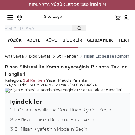
PIRLANTA YÜZÜKLERDE %50 İNDİRİM
HESA
YÜZÜK
KOLYE
KÜPE
BILEKLIK
GERDANLIK
TEKTA
Ana Sayfa
Blog Sayfası
Stil Rehberi
Nişan Elbisesi İle Kombinley
Nişan Elbisesi İle Kombinleyeceğiniz Pırlanta Takılar
Hangileri
Kategori:
Stil Rehberi
•
Yazar:
Makdis Pırlanta
•
Yayın Tarihi:
19.06.2025
•
Okuma Süresi:
6 Dakika
İçindekiler
1.
1- Ortam Koşullarına Göre Nişan Kıyafeti Seçin
2.
2- Nişan Elbisesi Desenine Karar Verin
3.
3- Nişan Kıyafetinin Modelini Seçin