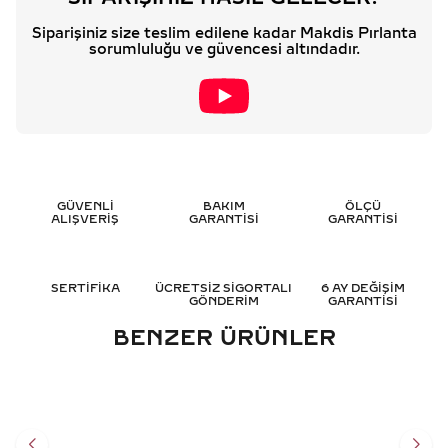
Siparişiniz size teslim edilene kadar Makdis Pırlanta
sorumluluğu ve güvencesi altındadır.
GÜVENLİ
BAKIM
ÖLÇÜ
ALIŞVERİŞ
GARANTİSİ
GARANTİSİ
SERTİFİKA
ÜCRETSİZ SİGORTALI
6 AY DEĞİŞİM
GÖNDERİM
GARANTİSİ
BENZER ÜRÜNLER
0.65 KARAT BAGET
0.15 KARAT BAGET
PIRLANTA KOLYE - HRD
PIRLANTA KOLYE - HRD
SERTIFIKALI
SERTIFIKALI
105.750
TL
47.658
TL
%
35
%
35
68.761
TL
30.973
TL