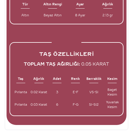
Tür
Altın Rengi
Ayar
Ağırlık
Altın
Beyaz Altın
8 Ayar
2.13 gr
TAŞ ÖZELLIKLERI
TOPLAM TAŞ AĞIRLIĞI:
0.05 KARAT
Taş
Ağırlık
Adet
Renk
Berraklık
Kesim
Baget
Pırlanta
0.02 Karat
3
E-F
VS-SI
Kesim
Yuvarlak
Pırlanta
0.03 Karat
6
F-G
SI-SI2
Kesim