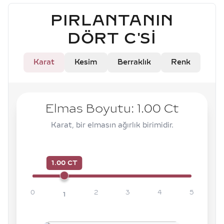
PIRLANTANIN
DÖRT C'SI
Karat
Kesim
Berraklık
Renk
Elmas Boyutu:
1.00
Ct
Karat, bir elmasın ağırlık birimidir.
1.00 CT
0
2
3
4
5
1