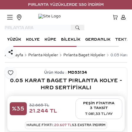
PIRLANTA YÜZÜKLERDE %50 İNDİRİM
HESA
YÜZÜK
KOLYE
KÜPE
BILEKLIK
GERDANLIK
TEKTA
Paylaş
Ana Sayfa
Pırlanta Kolyeler
Pırlanta Baget Kolyeler
0.05 Karat 
Ürün Kodu :
MD53134
Favoriye Ekle
0.05 KARAT BAGET PIRLANTA KOLYE -
HRD SERTIFIKALI
PEŞİN FİYATINA
32.665
TL
%
35
3 TAKSİT
21.244
TL
7.081,33 TL/AY
HAVALE FIYATI :
20.607
TL
%
3
EKSTRA İNDİRİM