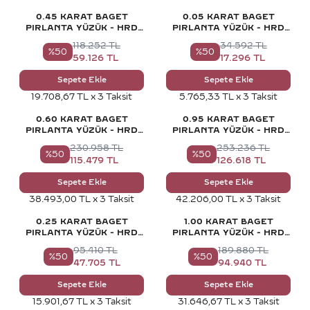
0.45 KARAT BAGET
0.05 KARAT BAGET
PIRLANTA YÜZÜK - HRD
PIRLANTA YÜZÜK - HRD
SERTIFIKALI
SERTIFIKALI
118.252
TL
34.592
TL
%
50
%
50
59.126
TL
17.296
TL
Sepete Ekle
Sepete Ekle
19.708,67 TL x 3 Taksit
5.765,33 TL x 3 Taksit
0.60 KARAT BAGET
0.95 KARAT BAGET
PIRLANTA YÜZÜK - HRD
PIRLANTA YÜZÜK - HRD
SERTIFIKALI
SERTIFIKALI
230.958
TL
253.236
TL
%
50
%
50
115.479
TL
126.618
TL
Sepete Ekle
Sepete Ekle
38.493,00 TL x 3 Taksit
42.206,00 TL x 3 Taksit
0.25 KARAT BAGET
1.00 KARAT BAGET
PIRLANTA YÜZÜK - HRD
PIRLANTA YÜZÜK - HRD
SERTIFIKALI
SERTIFIKALI
95.410
TL
189.880
TL
%
50
%
50
47.705
TL
94.940
TL
Sepete Ekle
Sepete Ekle
15.901,67 TL x 3 Taksit
31.646,67 TL x 3 Taksit