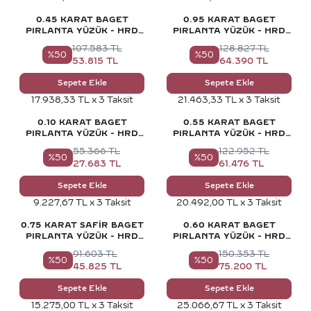
0.45 KARAT BAGET
0.95 KARAT BAGET
PIRLANTA YÜZÜK - HRD
PIRLANTA YÜZÜK - HRD
SERTIFIKALI
SERTIFIKALI
107.583
TL
128.827
TL
%
50
%
50
53.815
TL
64.390
TL
Sepete Ekle
Sepete Ekle
17.938,33 TL x 3 Taksit
21.463,33 TL x 3 Taksit
0.10 KARAT BAGET
0.55 KARAT BAGET
PIRLANTA YÜZÜK - HRD
PIRLANTA YÜZÜK - HRD
SERTIFIKALI
SERTIFIKALI
55.366
TL
122.952
TL
%
50
%
50
27.683
TL
61.476
TL
Sepete Ekle
Sepete Ekle
9.227,67 TL x 3 Taksit
20.492,00 TL x 3 Taksit
0.75 KARAT SAFIR BAGET
0.60 KARAT BAGET
PIRLANTA YÜZÜK - HRD
PIRLANTA YÜZÜK - HRD
SERTIFIKALI
SERTIFIKALI
91.603
TL
150.353
TL
%
50
%
50
45.825
TL
75.200
TL
Sepete Ekle
Sepete Ekle
15.275,00 TL x 3 Taksit
25.066,67 TL x 3 Taksit