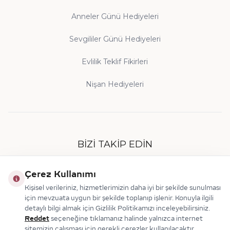
mükemmel uyum sağlayacağından emin olabilirsiniz.
Anneler Günü Hediyeleri
Sevgililer Günü Hediyeleri
Evlilik Teklif Fikirleri
Nişan Hediyeleri
BIZI TAKIP EDIN
Çerez Kullanımı
Kişisel verileriniz, hizmetlerimizin daha iyi bir şekilde sunulması
için mevzuata uygun bir şekilde toplanıp işlenir. Konuyla ilgili
detaylı bilgi almak için Gizlilik Politikamızı inceleyebilirsiniz.
Reddet
seçeneğine tıklamanız halinde yalnızca internet
sitemizin çalışması için gerekli çerezler kullanılacaktır.
© 2026 Makdis Pırlanta