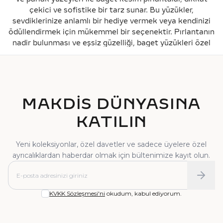
kaliteyi ömür boyu bakım garantisiyle destekliyoruz.
çekici ve sofistike bir tarz sunar. Bu yüzükler,
sevdiklerinize anlamlı bir hediye vermek veya kendinizi
ödüllendirmek için mükemmel bir seçenektir. Pırlantanın
nadir bulunması ve eşsiz güzelliği, baget yüzükleri özel
ve değerli kılar. Eğer siz de hayatınızdaki özel insanı
eşsiz bir pırlanta baget yüzük modeli ile sevindirmek,
yapacağınız bir teklifi böylece ölümsüz kılmak
istiyorsanız, online pırlanta mağazamızda en güzel
tasarımları keşfetmeye davetlisiniz…
MAKDİS DÜNYASINA
En Güzel Pırlanta Baget Yüzük Modelleri
KATILIN
Makdis Pırlanta olarak, geniş bir yelpazeye yayılan
pırlanta baget yüzük modellerimiz ile her zevke hitap
ediyoruz. Rose gold, sarı altın ve beyaz altın gibi farklı
Yeni koleksiyonlar, özel davetler ve sadece üyelere özel
renk seçenekleri ile sunulan baget yüzüklerimiz, her
ayrıcalıklardan haberdar olmak için bültenimize kayıt olun.
tarza uygun modeller barındırır. Modern ve minimalist
tasarımlardan, gösterişli ve ihtişamlı modellere kadar
pek çok alternatifle karşınızdayız.
KVKK Sözleşmesi'ni
okudum, kabul ediyorum.
Pırlanta baget yüzükler, keskin ve belirgin hatları ile
modern bir estetik sunar. Bu yüzükler, özel günlerde,
doğum günlerinde veya sadece sevdiklerinize hoş bir