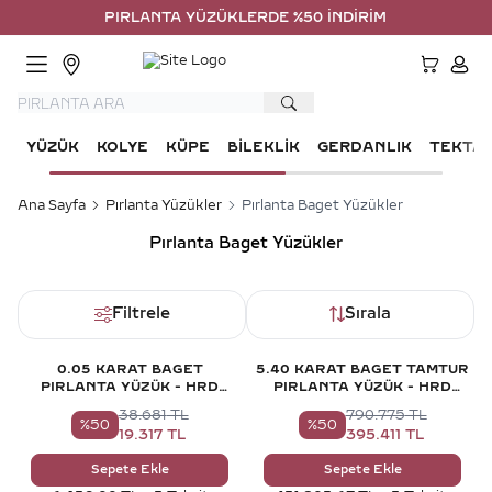
PIRLANTA YÜZÜKLERDE %50 İNDİRİM
HESA
YÜZÜK
KOLYE
KÜPE
BILEKLIK
GERDANLIK
TEKTA
Ana Sayfa
Pırlanta Yüzükler
Pırlanta Baget Yüzükler
Pırlanta Baget Yüzükler
Filtrele
Sırala
0.05 KARAT BAGET
5.40 KARAT BAGET TAMTUR
PIRLANTA YÜZÜK - HRD
PIRLANTA YÜZÜK - HRD
SERTIFIKALI
SERTIFIKALI
38.681
TL
790.775
TL
%
50
%
50
19.317
TL
395.411
TL
Sepete Ekle
Sepete Ekle