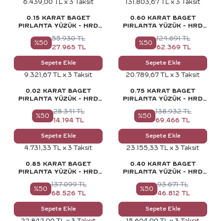
6.439,00 TL x 3 Taksit
131.803,67 TL x 3 Taksit
0.15 KARAT BAGET
0.60 KARAT BAGET
PIRLANTA YÜZÜK - HRD
PIRLANTA YÜZÜK - HRD
SERTIFIKALI
SERTIFIKALI
55.930
TL
124.691
TL
%
50
%
50
27.965
TL
62.369
TL
Sepete Ekle
Sepete Ekle
9.321,67 TL x 3 Taksit
20.789,67 TL x 3 Taksit
0.02 KARAT BAGET
0.75 KARAT BAGET
PIRLANTA YÜZÜK - HRD
PIRLANTA YÜZÜK - HRD
SERTIFIKALI
SERTIFIKALI
28.341
TL
138.932
TL
%
50
%
50
14.194
TL
69.466
TL
Sepete Ekle
Sepete Ekle
4.731,33 TL x 3 Taksit
23.155,33 TL x 3 Taksit
0.85 KARAT BAGET
0.40 KARAT BAGET
PIRLANTA YÜZÜK - HRD
PIRLANTA YÜZÜK - HRD
SERTIFIKALI
SERTIFIKALI
137.099
TL
93.671
TL
%
50
%
50
68.526
TL
46.812
TL
Sepete Ekle
Sepete Ekle
22.842,00 TL x 3 Taksit
15.604,00 TL x 3 Taksit