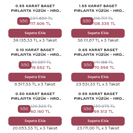
0.55 KARAT BAGET
1.55 KARAT BAGET
PIRLANTA YÜZÜK - HRD
PIRLANTA YÜZÜK - HRD
SERTIFIKALI
SERTIFIKALI
234.859
TL
216.717
TL
%
50
%
50
117.406
TL
108.335
TL
Sepete Ekle
Sepete Ekle
39.135,33 TL x 3 Taksit
36.111,67 TL x 3 Taksit
0.10 KARAT BAGET
0.65 KARAT BAGET
PIRLANTA YÜZÜK - HRD
PIRLANTA YÜZÜK - HRD
SERTIFIKALI
SERTIFIKALI
39.057
TL
141.188
TL
%
50
%
50
19.552
TL
70.594
TL
Sepete Ekle
Sepete Ekle
6.517,33 TL x 3 Taksit
23.531,33 TL x 3 Taksit
0.50 KARAT BAGET
0.55 KARAT BAGET
PIRLANTA YÜZÜK - HRD
PIRLANTA YÜZÜK - HRD
SERTIFIKALI
SERTIFIKALI
120.320
TL
139.073
TL
%
50
%
50
60.160
TL
69.513
TL
Sepete Ekle
Sepete Ekle
20.053,33 TL x 3 Taksit
23.171,00 TL x 3 Taksit