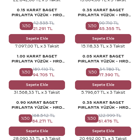
0.15 KARAT BAGET
0.35 KARAT BAGET
PIRLANTA YÜZÜK - HRD
PIRLANTA YÜZÜK - HRD
SERTIFIKALI
SERTIFIKALI
42.535
TL
90.710
TL
%
50
%
50
21.291
TL
45.355
TL
Sepete Ekle
Sepete Ekle
7.097,00 TL x 3 Taksit
15.118,33 TL x 3 Taksit
1.00 KARAT BAGET
0.05 KARAT BAGET
PIRLANTA YÜZÜK - HRD
PIRLANTA YÜZÜK - HRD
SERTIFIKALI
SERTIFIKALI
189.410
TL
34.780
TL
%
50
%
50
94.705
TL
17.390
TL
Sepete Ekle
Sepete Ekle
31.568,33 TL x 3 Taksit
5.796,67 TL x 3 Taksit
0.90 KARAT BAGET
0.35 KARAT BAGET
PIRLANTA YÜZÜK - HRD
PIRLANTA YÜZÜK - HRD
SERTIFIKALI
SERTIFIKALI
168.542
TL
122.999
TL
%
50
%
50
84.271
TL
61.476
TL
Sepete Ekle
Sepete Ekle
28.090,33 TL x 3 Taksit
20.492,00 TL x 3 Taksit