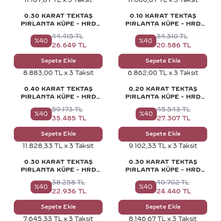
0.30 KARAT TEKTAŞ
0.10 KARAT TEKTAŞ
PIRLANTA KÜPE - HRD
PIRLANTA KÜPE - HRD
SERTIFIKALI
SERTIFIKALI
44.415
TL
34.310
TL
%
40
%
40
26.649
TL
20.586
TL
Sepete Ekle
Sepete Ekle
8.883,00 TL x 3 Taksit
6.862,00 TL x 3 Taksit
0.40 KARAT TEKTAŞ
0.20 KARAT TEKTAŞ
PIRLANTA KÜPE - HRD
PIRLANTA KÜPE - HRD
SERTIFIKALI
SERTIFIKALI
59.173
TL
45.543
TL
%
40
%
40
35.485
TL
27.307
TL
Sepete Ekle
Sepete Ekle
11.828,33 TL x 3 Taksit
9.102,33 TL x 3 Taksit
0.30 KARAT TEKTAŞ
0.30 KARAT TEKTAŞ
PIRLANTA KÜPE - HRD
PIRLANTA KÜPE - HRD
SERTIFIKALI
SERTIFIKALI
38.258
TL
40.702
TL
%
40
%
40
22.936
TL
24.440
TL
Sepete Ekle
Sepete Ekle
7.645,33 TL x 3 Taksit
8.146,67 TL x 3 Taksit