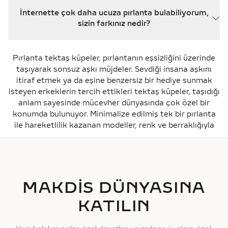
Kesinlikle. Kendi üretim atölyemize sahip olmanın avantajıyla,
hayalinizdeki tasarımı hayata geçirebiliriz. İster 14 ayar ister 18
İnternette çok daha ucuza pırlanta bulabiliyorum,
ayar; ister beyaz ister rose altın olarak ürünü tamamen size
sizin farkınız nedir?
özel olarak yeniden üretebiliriz.
Pırlantada fiyatı belirleyen sadece rakamlar değil, sertifikanın
güvenilirliği ve işçilik kalitesidir. 'Kâğıt üzerinde' aynı görünen
Pırlanta tektaş küpeler, pırlantanın eşsizliğini üzerinde
iki taşın gerçek ışıltısı yan yana geldiğinde fark edilir. Makdis
taşıyarak sonsuz aşkı müjdeler. Sevdiği insana aşkını
olarak biz, sadece sertifikasıyla değil, çıplak gözle bakıldığında
itiraf etmek ya da eşine benzersiz bir hediye sunmak
da kalitesini ispatlayan 'üst segment' taşları seçiyoruz ve bu
kaliteyi ömür boyu bakım garantisiyle destekliyoruz.
isteyen erkeklerin tercih ettikleri tektaş küpeler, taşıdığı
anlam sayesinde mücevher dünyasında çok özel bir
konumda bulunuyor. Minimalize edilmiş tek bir pırlanta
ile hareketlilik kazanan modeller, renk ve berraklığıyla
parıltısını hiç eksiltmeyen küpeler ve daha fazlası Makdis
Pırlanta ile sizlerle!
Karat oranları birbirinden farklı tektaş küpelerin her biri,
kombinlerin şık ve zarif bir şekilde tamamlanmasını
sağlayacaktır. Bir tasarımdan çok daha fazlası,
MAKDİS DÜNYASINA
pırlantanın uzmanı Makdis Pırlanta’nın usta ellerinde
KATILIN
şekilleniyor. Aradığınız modellere ulaşabilir, kendinize ya
da sevdiklerinize eşsiz bir hediye sunabilirsiniz.
Pırlanta Tektaş Küpe Modelleri