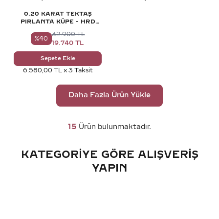
0.20 KARAT TEKTAŞ
PIRLANTA KÜPE - HRD
SERTIFIKALI
32.900
TL
%
40
19.740
TL
Sepete Ekle
6.580,00 TL x 3 Taksit
Daha Fazla Ürün Yükle
15
Ürün bulunmaktadır.
KATEGORIYE GÖRE ALIŞVERIŞ
YAPIN