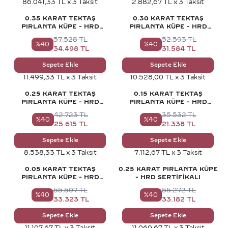
86.041,33 TL x 3 Taksit
2.882,67 TL x 3 Taksit
0.35 KARAT TEKTAŞ
0.30 KARAT TEKTAŞ
PIRLANTA KÜPE - HRD
PIRLANTA KÜPE - HRD
SERTIFIKALI
SERTIFIKALI
57.528
TL
52.593
TL
%
40
%
40
34.498
TL
31.584
TL
Sepete Ekle
Sepete Ekle
11.499,33 TL x 3 Taksit
10.528,00 TL x 3 Taksit
0.25 KARAT TEKTAŞ
0.15 KARAT TEKTAŞ
PIRLANTA KÜPE - HRD
PIRLANTA KÜPE - HRD
SERTIFIKALI
SERTIFIKALI
42.723
TL
35.532
TL
%
40
%
40
25.615
TL
21.338
TL
Sepete Ekle
Sepete Ekle
8.538,33 TL x 3 Taksit
7.112,67 TL x 3 Taksit
0.05 KARAT TEKTAŞ
0.25 KARAT PIRLANTA KÜPE
PIRLANTA KÜPE - HRD
- HRD SERTIFIKALI
SERTIFIKALI
55.507
TL
55.272
TL
%
40
%
40
33.323
TL
33.182
TL
Sepete Ekle
Sepete Ekle
11.107,67 TL x 3 Taksit
11.060,67 TL x 3 Taksit