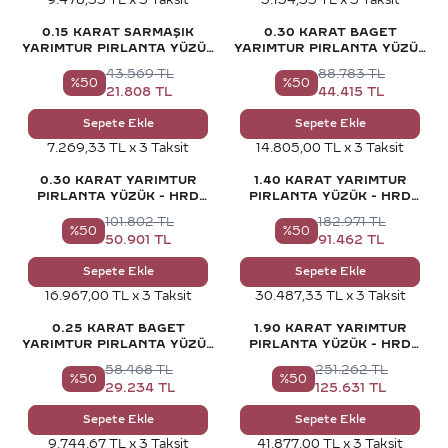
0.15 KARAT SARMAŞIK
0.30 KARAT BAGET
YARIMTUR PIRLANTA YÜZÜK
YARIMTUR PIRLANTA YÜZÜK
- HRD SERTIFIKALI
- HRD SERTIFIKALI
43.569
TL
88.783
TL
%
50
%
50
21.808
TL
44.415
TL
Sepete Ekle
Sepete Ekle
7.269,33 TL x 3 Taksit
14.805,00 TL x 3 Taksit
0.30 KARAT YARIMTUR
1.40 KARAT YARIMTUR
PIRLANTA YÜZÜK - HRD
PIRLANTA YÜZÜK - HRD
SERTIFIKALI
SERTIFIKALI
101.802
TL
182.971
TL
%
50
%
50
50.901
TL
91.462
TL
Sepete Ekle
Sepete Ekle
16.967,00 TL x 3 Taksit
30.487,33 TL x 3 Taksit
0.25 KARAT BAGET
1.90 KARAT YARIMTUR
YARIMTUR PIRLANTA YÜZÜK
PIRLANTA YÜZÜK - HRD
- HRD SERTIFIKALI
SERTIFIKALI
58.468
TL
251.262
TL
%
50
%
50
29.234
TL
125.631
TL
Sepete Ekle
Sepete Ekle
9.744,67 TL x 3 Taksit
41.877,00 TL x 3 Taksit