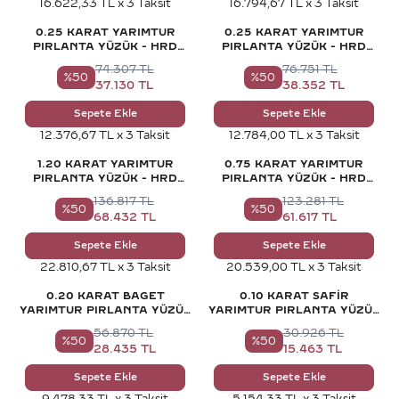
16.622,33 TL x 3 Taksit
16.794,67 TL x 3 Taksit
0.25 KARAT YARIMTUR
0.25 KARAT YARIMTUR
PIRLANTA YÜZÜK - HRD
PIRLANTA YÜZÜK - HRD
SERTIFIKALI
SERTIFIKALI
74.307
TL
76.751
TL
%
50
%
50
37.130
TL
38.352
TL
Sepete Ekle
Sepete Ekle
12.376,67 TL x 3 Taksit
12.784,00 TL x 3 Taksit
1.20 KARAT YARIMTUR
0.75 KARAT YARIMTUR
PIRLANTA YÜZÜK - HRD
PIRLANTA YÜZÜK - HRD
SERTIFIKALI
SERTIFIKALI
136.817
TL
123.281
TL
%
50
%
50
68.432
TL
61.617
TL
Sepete Ekle
Sepete Ekle
22.810,67 TL x 3 Taksit
20.539,00 TL x 3 Taksit
0.20 KARAT BAGET
0.10 KARAT SAFIR
YARIMTUR PIRLANTA YÜZÜK
YARIMTUR PIRLANTA YÜZÜK
- HRD SERTIFIKALI
- HRD SERTIFIKALI
56.870
TL
30.926
TL
%
50
%
50
28.435
TL
15.463
TL
Sepete Ekle
Sepete Ekle
9.478,33 TL x 3 Taksit
5.154,33 TL x 3 Taksit