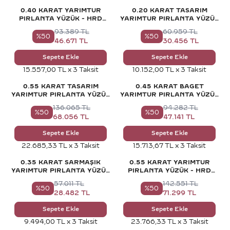
0.40 KARAT YARIMTUR
0.20 KARAT TASARIM
PIRLANTA YÜZÜK - HRD
YARIMTUR PIRLANTA YÜZÜK
SERTIFIKALI
- HRD SERTIFIKALI
93.389
TL
60.959
TL
%
50
%
50
46.671
TL
30.456
TL
Sepete Ekle
Sepete Ekle
15.557,00 TL x 3 Taksit
10.152,00 TL x 3 Taksit
0.55 KARAT TASARIM
0.45 KARAT BAGET
YARIMTUR PIRLANTA YÜZÜK
YARIMTUR PIRLANTA YÜZÜK
- HRD SERTIFIKALI
- HRD SERTIFIKALI
136.065
TL
94.282
TL
%
50
%
50
68.056
TL
47.141
TL
Sepete Ekle
Sepete Ekle
22.685,33 TL x 3 Taksit
15.713,67 TL x 3 Taksit
0.35 KARAT SARMAŞIK
0.55 KARAT YARIMTUR
YARIMTUR PIRLANTA YÜZÜK
PIRLANTA YÜZÜK - HRD
- HRD SERTIFIKALI
SERTIFIKALI
57.011
TL
142.551
TL
%
50
%
50
28.482
TL
71.299
TL
Sepete Ekle
Sepete Ekle
9.494,00 TL x 3 Taksit
23.766,33 TL x 3 Taksit