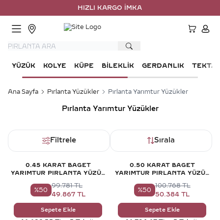
HIZLI KARGO İMKANI
HESA
YÜZÜK
KOLYE
KÜPE
BILEKLIK
GERDANLIK
TEKTA
Ana Sayfa
Pırlanta Yüzükler
Pırlanta Yarımtur Yüzükler
Pırlanta Yarımtur Yüzükler
Filtrele
Sırala
0.45 KARAT BAGET
0.50 KARAT BAGET
YARIMTUR PIRLANTA YÜZÜK
YARIMTUR PIRLANTA YÜZÜK
- HRD SERTIFIKALI
- HRD SERTIFIKALI
99.781
TL
100.768
TL
%
50
%
50
49.867
TL
50.384
TL
Sepete Ekle
Sepete Ekle