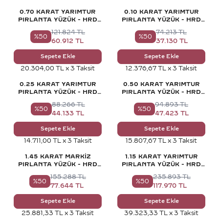
0.70 KARAT YARIMTUR
0.10 KARAT YARIMTUR
PIRLANTA YÜZÜK - HRD
PIRLANTA YÜZÜK - HRD
SERTIFIKALI
SERTIFIKALI
121.824
TL
74.213
TL
%
50
%
50
60.912
TL
37.130
TL
Sepete Ekle
Sepete Ekle
20.304,00 TL x 3 Taksit
12.376,67 TL x 3 Taksit
0.25 KARAT YARIMTUR
0.50 KARAT YARIMTUR
PIRLANTA YÜZÜK - HRD
PIRLANTA YÜZÜK - HRD
SERTIFIKALI
SERTIFIKALI
88.266
TL
94.893
TL
%
50
%
50
44.133
TL
47.423
TL
Sepete Ekle
Sepete Ekle
14.711,00 TL x 3 Taksit
15.807,67 TL x 3 Taksit
1.45 KARAT MARKIZ
1.15 KARAT YARIMTUR
PIRLANTA YÜZÜK - HRD
PIRLANTA YÜZÜK - HRD
SERTIFIKALI
SERTIFIKALI
155.288
TL
235.893
TL
%
50
%
50
77.644
TL
117.970
TL
Sepete Ekle
Sepete Ekle
25.881,33 TL x 3 Taksit
39.323,33 TL x 3 Taksit