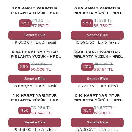
1.00 KARAT YARIMTUR
0.85 KARAT YARIMTUR
PIRLANTA YÜZÜK - HRD
PIRLANTA YÜZÜK - HRD
SERTIFIKALI
SERTIFIKALI
114.351
TL
111.578
TL
%
50
%
50
57.152
TL
55.789
TL
Sepete Ekle
Sepete Ekle
19.050,67 TL x 3 Taksit
18.596,33 TL x 3 Taksit
0.45 KARAT YARIMTUR
0.30 KARAT YARIMTUR
PIRLANTA YÜZÜK - HRD
PIRLANTA YÜZÜK - HRD
SERTIFIKALI
SERTIFIKALI
100.063
TL
76.328
TL
%
50
%
50
50.008
TL
38.164
TL
Sepete Ekle
Sepete Ekle
16.669,33 TL x 3 Taksit
12.721,33 TL x 3 Taksit
1.10 KARAT YARIMTUR
0.10 KARAT YARIMTUR
PIRLANTA YÜZÜK - HRD
PIRLANTA YÜZÜK - HRD
SERTIFIKALI
SERTIFIKALI
119.286
TL
34.827
TL
%
50
%
50
59.643
TL
17.390
TL
Sepete Ekle
Sepete Ekle
19.881,00 TL x 3 Taksit
5.796,67 TL x 3 Taksit