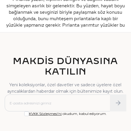
kaliteyi ömür boyu bakım garantisiyle destekliyoruz.
simgeleyen asırlık bir gelenektir. Bu yüzden, hayat boyu
bağlanmak ve sevginizi biriyle paylaşmak söz konusu
olduğunda, bunu muhteşem pırlantalarla kaplı bir
yüzükle yapmanız gerekir. Pırlanta yarımtur yüzükler bu
bağlılığı göstermenin en iyi yoludur ve zamanla
paylaştığınız sevginin bir parçası haline gelir. Bağlılığınızı
pırlanta yarımtur yüzük ile göstermek, tektaş yerine
birkaç pırlantanın yaratabileceği farkı görmenize olanak
tanıyacaktır.
MAKDİS DÜNYASINA
Her Günü Özel Hale Getirecek Pırlanta Yarımtur
KATILIN
Yüzükler
Pırlanta yarımtur yüzük, muhtemelen dünyadaki en
popüler mücevher parçalarından biridir. Makdis
Yeni koleksiyonlar, özel davetler ve sadece üyelere özel
Pırlanta’da her tasarımın kendi özel kişiliği ve sofistike
ayrıcalıklardan haberdar olmak için bültenimize kayıt olun.
bir cazibesi vardır. Her gün büyüleyici görünebilmeniz
için pırlanta yarımtur yüzük modellerimiz, 21. yüzyılın
modern kadınlarının stiline uygun şekilde tasarlanmıştır.
KVKK Sözleşmesi'ni
okudum, kabul ediyorum.
En Uygun Fiyatlarla Pırlanta Yarımtur Yüzük
Koleksiyonumuzu Keşfedin
Her parçası modern, şık, geleneksel ve rüya gibi olan