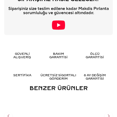
Siparişiniz size teslim edilene kadar Makdis Pırlanta
sorumluluğu ve güvencesi altındadır.
GÜVENLİ
BAKIM
ÖLÇÜ
ALIŞVERİŞ
GARANTİSİ
GARANTİSİ
SERTİFİKA
ÜCRETSİZ SİGORTALI
6 AY DEĞİŞİM
GÖNDERİM
GARANTİSİ
BENZER ÜRÜNLER
0.65 KARAT BAGET
0.15 KARAT BAGET
PIRLANTA KOLYE - HRD
PIRLANTA KOLYE - HRD
SERTIFIKALI
SERTIFIKALI
105.750
TL
47.658
TL
%
35
%
35
68.761
TL
30.973
TL