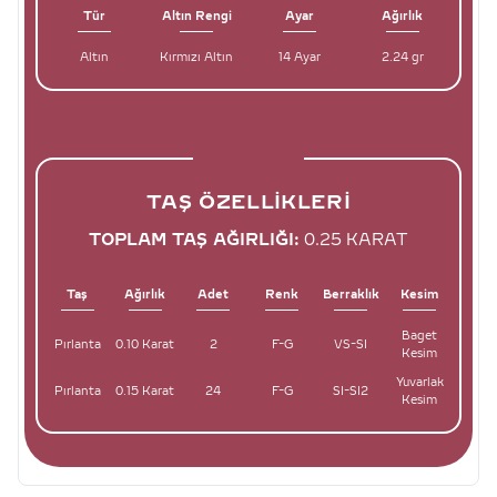
Tür
Altın Rengi
Ayar
Ağırlık
Altın
Kırmızı Altın
14 Ayar
2.24 gr
TAŞ ÖZELLIKLERI
TOPLAM TAŞ AĞIRLIĞI:
0.25 KARAT
Taş
Ağırlık
Adet
Renk
Berraklık
Kesim
Baget
Pırlanta
0.10 Karat
2
F-G
VS-SI
Kesim
Yuvarlak
Pırlanta
0.15 Karat
24
F-G
SI-SI2
Kesim