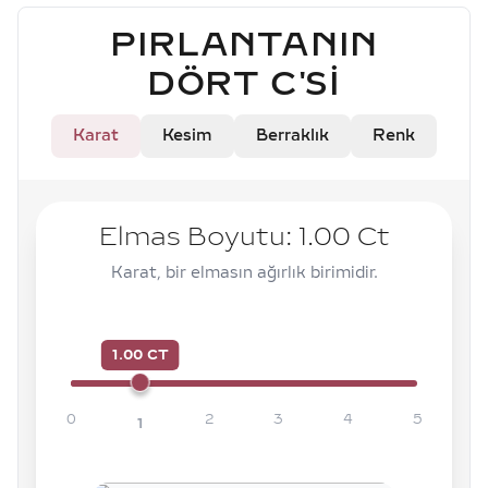
PIRLANTANIN
DÖRT C'SI
Karat
Kesim
Berraklık
Renk
Elmas Boyutu:
1.00
Ct
Karat, bir elmasın ağırlık birimidir.
1.00 CT
0
2
3
4
5
1