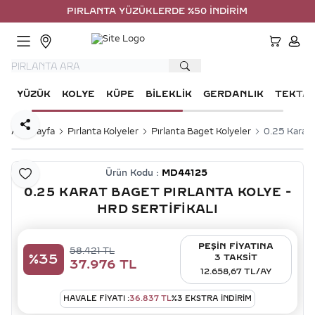
PIRLANTA YÜZÜKLERDE %50 İNDİRİM
HESA
YÜZÜK
KOLYE
KÜPE
BILEKLIK
GERDANLIK
TEKTA
Paylaş
Ana Sayfa
Pırlanta Kolyeler
Pırlanta Baget Kolyeler
0.25 Karat 
Ürün Kodu :
MD44125
Favoriye Ekle
0.25 KARAT BAGET PIRLANTA KOLYE -
HRD SERTIFIKALI
PEŞİN FİYATINA
58.421
TL
%
35
3 TAKSİT
37.976
TL
12.658,67 TL/AY
HAVALE FIYATI :
36.837
TL
%
3
EKSTRA İNDİRİM