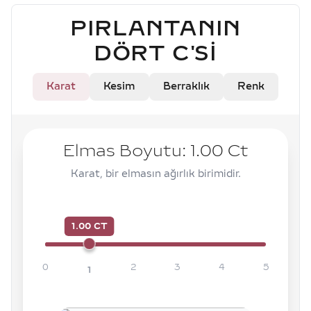
PIRLANTANIN
DÖRT C'SI
Karat
Kesim
Berraklık
Renk
Elmas Boyutu:
1.00
Ct
Karat, bir elmasın ağırlık birimidir.
1.00 CT
0
2
3
4
5
1