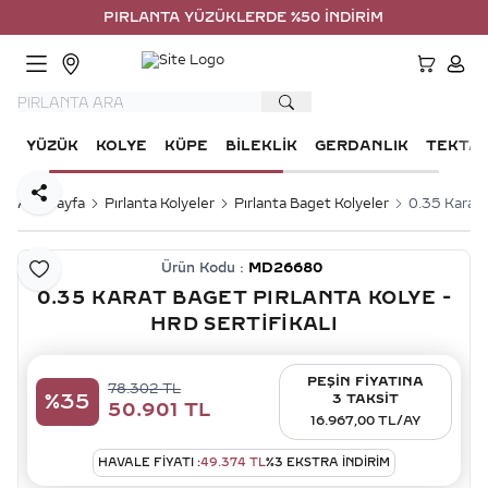
PIRLANTA YÜZÜKLERDE %50 İNDİRİM
HESA
YÜZÜK
KOLYE
KÜPE
BILEKLIK
GERDANLIK
TEKTA
Paylaş
Ana Sayfa
Pırlanta Kolyeler
Pırlanta Baget Kolyeler
0.35 Karat 
Ürün Kodu :
MD26680
Favoriye Ekle
0.35 KARAT BAGET PIRLANTA KOLYE -
HRD SERTIFIKALI
PEŞİN FİYATINA
78.302
TL
%
35
3 TAKSİT
50.901
TL
16.967,00 TL/AY
HAVALE FIYATI :
49.374
TL
%
3
EKSTRA İNDİRİM