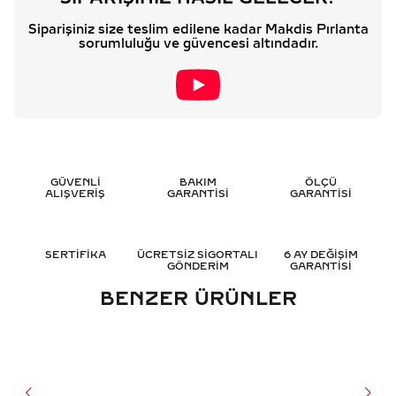
Siparişiniz size teslim edilene kadar Makdis Pırlanta
sorumluluğu ve güvencesi altındadır.
GÜVENLİ
BAKIM
ÖLÇÜ
ALIŞVERİŞ
GARANTİSİ
GARANTİSİ
SERTİFİKA
ÜCRETSİZ SİGORTALI
6 AY DEĞİŞİM
GÖNDERİM
GARANTİSİ
BENZER ÜRÜNLER
0.65 KARAT BAGET
0.15 KARAT BAGET
PIRLANTA KOLYE - HRD
PIRLANTA KOLYE - HRD
SERTIFIKALI
SERTIFIKALI
105.750
TL
47.658
TL
%
35
%
35
68.761
TL
30.973
TL