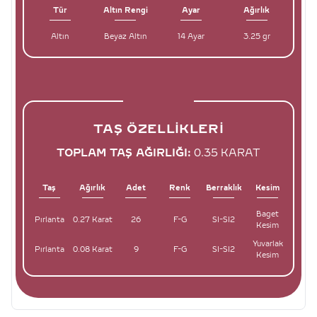
Tür
Altın Rengi
Ayar
Ağırlık
Altın
Beyaz Altın
14 Ayar
3.25 gr
TAŞ ÖZELLIKLERI
TOPLAM TAŞ AĞIRLIĞI:
0.35 KARAT
Taş
Ağırlık
Adet
Renk
Berraklık
Kesim
Baget
Pırlanta
0.27 Karat
26
F-G
SI-SI2
Kesim
Yuvarlak
Pırlanta
0.08 Karat
9
F-G
SI-SI2
Kesim