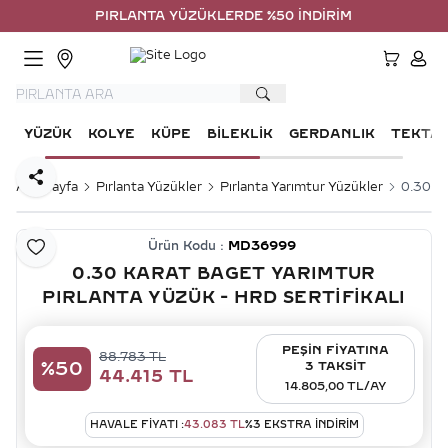
PIRLANTA YÜZÜKLERDE %50 İNDİRİM
HESA
YÜZÜK
KOLYE
KÜPE
BILEKLIK
GERDANLIK
TEKTA
Paylaş
Ana Sayfa
Pırlanta Yüzükler
Pırlanta Yarımtur Yüzükler
0.30 Ka
Ürün Kodu :
MD36999
Favoriye Ekle
0.30 KARAT BAGET YARIMTUR
PIRLANTA YÜZÜK - HRD SERTIFIKALI
PEŞİN FİYATINA
88.783
TL
%
50
3 TAKSİT
44.415
TL
14.805,00 TL/AY
HAVALE FIYATI :
43.083
TL
%
3
EKSTRA İNDİRİM