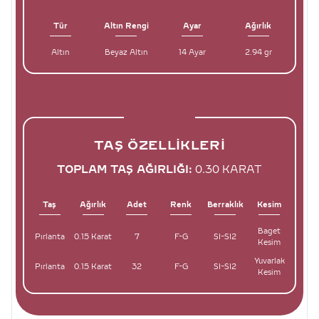
Tür
Altın Rengi
Ayar
Ağırlık
Altın
Beyaz Altın
14 Ayar
2.94 gr
TAŞ ÖZELLIKLERI
TOPLAM TAŞ AĞIRLIĞI:
0.30 KARAT
Taş
Ağırlık
Adet
Renk
Berraklık
Kesim
Baget
Pırlanta
0.15 Karat
7
F-G
SI-SI2
Kesim
Yuvarlak
Pırlanta
0.15 Karat
32
F-G
SI-SI2
Kesim