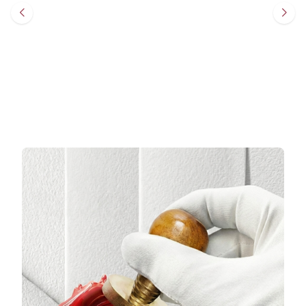
%
50
%
50
49.867
TL
50.384
TL
Sepete Ekle
Sepete Ekle
3 TAKSİT
3 TAKSİT
16.622,33 TL/Ay
16.794,67 TL/Ay