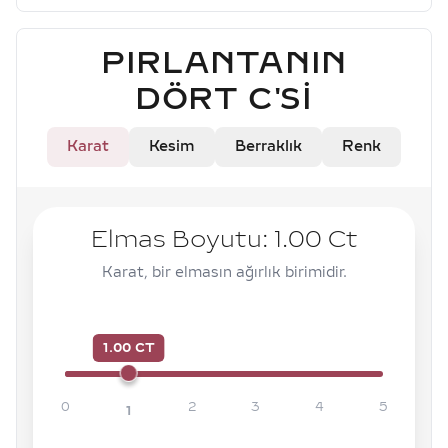
PIRLANTANIN
DÖRT C'SI
Karat
Kesim
Berraklık
Renk
Elmas Boyutu:
1.00
Ct
Karat, bir elmasın ağırlık birimidir.
1.00 CT
0
2
3
4
5
1