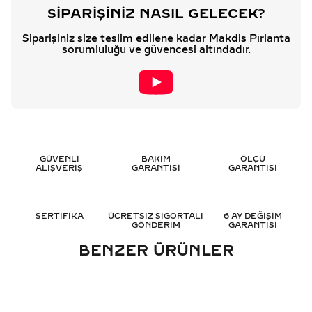
SIPARIŞINIZ NASIL GELECEK?
Siparişiniz size teslim edilene kadar Makdis Pırlanta
sorumluluğu ve güvencesi altındadır.
GÜVENLİ
BAKIM
ÖLÇÜ
ALIŞVERİŞ
GARANTİSİ
GARANTİSİ
SERTİFİKA
ÜCRETSİZ SİGORTALI
6 AY DEĞİŞİM
GÖNDERİM
GARANTİSİ
BENZER ÜRÜNLER
0.45 KARAT BAGET
0.50 KARAT BAGET
YARIMTUR PIRLANTA YÜZÜK
YARIMTUR PIRLANTA YÜZÜK
- HRD SERTIFIKALI
- HRD SERTIFIKALI
99.781
TL
100.768
TL