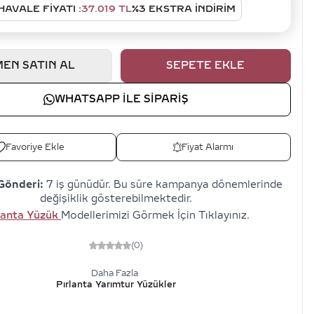
HAVALE FIYATI :
37.019
TL
%
3
EKSTRA İNDİRİM
EN SATIN AL
SEPETE EKLE
WHATSAPP ILE SIPARIŞ
Favoriye Ekle
Fiyat Alarmı
Gönderi:
7 iş günüdür. Bu süre kampanya dönemlerinde
değişiklik gösterebilmektedir.
lanta Yüzük
Modellerimizi Görmek İçin Tıklayınız.
(0)
Daha Fazla
Pırlanta Yarımtur Yüzükler