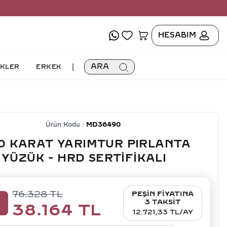
HESABIM
|
ARA
İKLER
ERKEK
Ürün Kodu :
MD36490
0 KARAT YARIMTUR PIRLANTA
YÜZÜK - HRD SERTIFIKALI
76.328
TL
PEŞİN FİYATINA
0
3 TAKSİT
38.164
TL
12.721,33 TL/AY