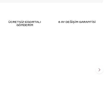
ÜCRETSİZ SİGORTALI
6 AY DEĞİŞİM GARANTİSİ
GÖNDERİM
R PIRLANTA YÜZÜK
0.25 KARAT YARIMTUR PIRLANTA 
IFIKALI
- HRD SERTIFIKALI
307
TL
76.751
TL
%
50
130
TL
38.352
TL
Ekle
Sepete Ekle
SİT
3 TAKSİT
7 TL/Ay
12.784,00 TL/Ay