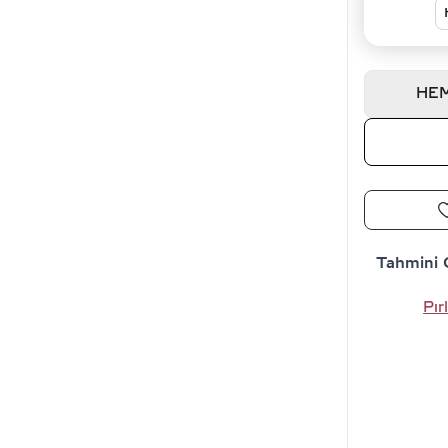
HEM
Tahmini 
Pır