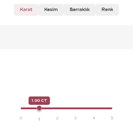
Karat
Kesim
Berraklık
Renk
1.00 CT
0
2
3
4
5
1