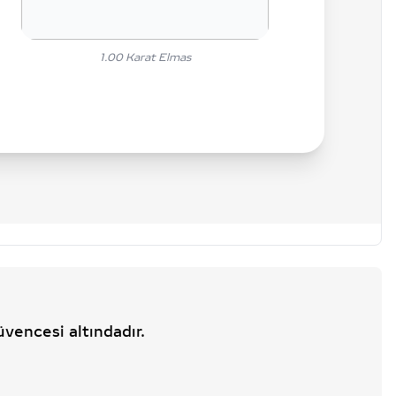
1.00
Karat Elmas
üvencesi altındadır.