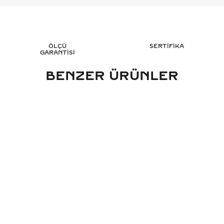
ÖLÇÜ
SERTİFİKA
GARANTİSİ
BENZER ÜRÜNLER
RAT BAGET YARIMTUR PIRLANTA
0.25 KARAT YARIMTU
ÜZÜK - HRD SERTIFIKALI
- HRD SERT
100.768
TL
74.
%
50
%
50
50.384
TL
37.
Sepete Ekle
Sepete 
3 TAKSİT
3 TAK
16.794,67 TL/Ay
12.376,6