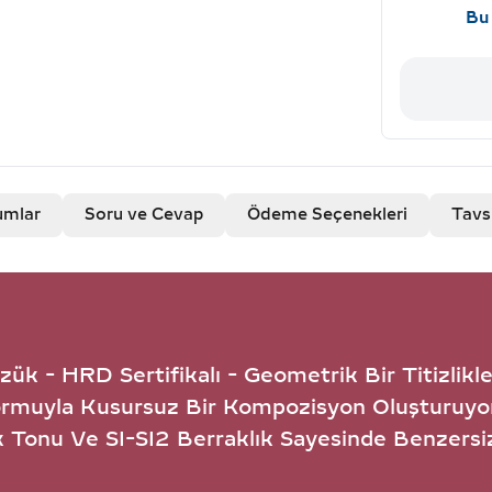
Bu 
umlar
Soru ve Cevap
Ödeme Seçenekleri
Tavs
ük - HRD Sertifikalı - Geometrik Bir Titizlikle
ormuyla Kusursuz Bir Kompozisyon Oluşturuyor
k Tonu Ve SI-SI2 Berraklık Sayesinde Benzersiz