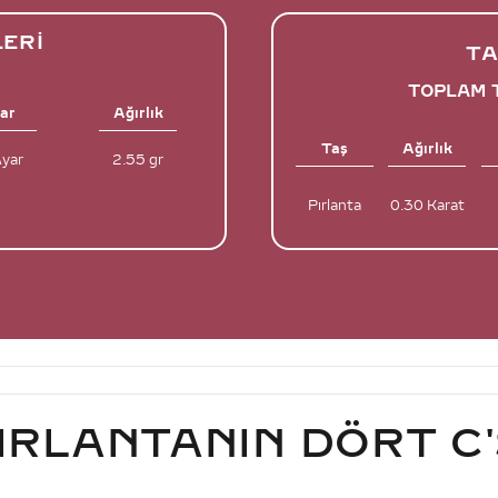
LERI
TA
TOPLAM T
ar
Ağırlık
Taş
Ağırlık
Ayar
2.55 gr
Pırlanta
0.30 Karat
IRLANTANIN DÖRT C'