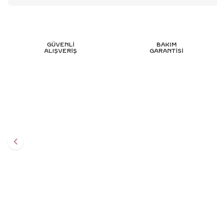
GÜVENLİ
BAKIM
ALIŞVERİŞ
GARANTİSİ
0.45 KARAT BAGET YARIMTUR PIRLANTA
0.50 KA
YÜZÜK - HRD SERTIFIKALI
Y
99.781
TL
%
50
49.867
TL
Sepete Ekle
3 TAKSİT
16.622,33 TL/Ay