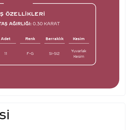
Ş ÖZELLIKLERI
AŞ AĞIRLIĞI:
0.30 KARAT
Adet
Renk
Berraklık
Kesim
Yuvarlak
11
F-G
SI-SI2
Kesim
SI