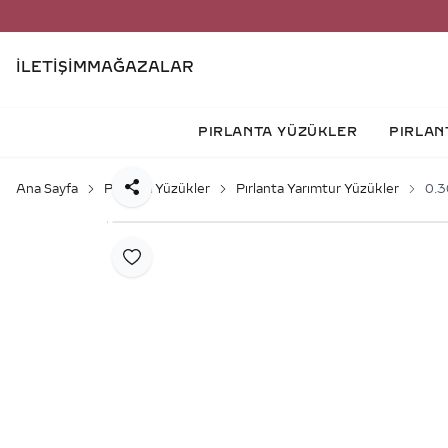
İLETIŞIM
MAĞAZALAR
PIRLANTA YÜZÜKLER
PIRLAN
Ana Sayfa
Pırlanta Yüzükler
Pırlanta Yarımtur Yüzükler
0.3
Paylaş
Favoriye Ekle