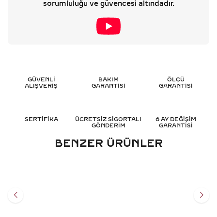
sorumluluğu ve güvencesi altındadır.
GÜVENLİ
BAKIM
ÖLÇÜ
ALIŞVERİŞ
GARANTİSİ
GARANTİSİ
SERTİFİKA
ÜCRETSİZ SİGORTALI
6 AY DEĞİŞİM
GÖNDERİM
GARANTİSİ
BENZER ÜRÜNLER
0.05 KARAT BAGET
5.40 KARAT BAGET TAMTUR
PIRLANTA YÜZÜK - HRD
PIRLANTA YÜZÜK - HRD
SERTIFIKALI
SERTIFIKALI
38.681
TL
790.775
TL
%
50
%
50
19.317
TL
395.411
TL
Sepete Ekle
Sepete Ekle