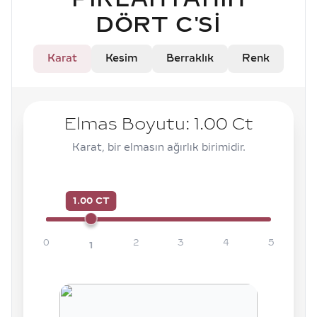
DÖRT C'SI
Karat
Kesim
Berraklık
Renk
Elmas Boyutu:
1.00
Ct
Karat, bir elmasın ağırlık birimidir.
1.00 CT
0
2
3
4
5
1