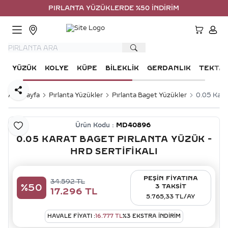
PIRLANTA YÜZÜKLERDE %50 İNDİRİM
HESA
YÜZÜK
KOLYE
KÜPE
BILEKLIK
GERDANLIK
TEKTA
Paylaş
Ana Sayfa
Pırlanta Yüzükler
Pırlanta Baget Yüzükler
0.05 Karat
Ürün Kodu :
MD40896
Favoriye Ekle
0.05 KARAT BAGET PIRLANTA YÜZÜK -
HRD SERTIFIKALI
PEŞİN FİYATINA
34.592
TL
%
50
3 TAKSİT
17.296
TL
5.765,33 TL/AY
HAVALE FIYATI :
16.777
TL
%
3
EKSTRA İNDİRİM