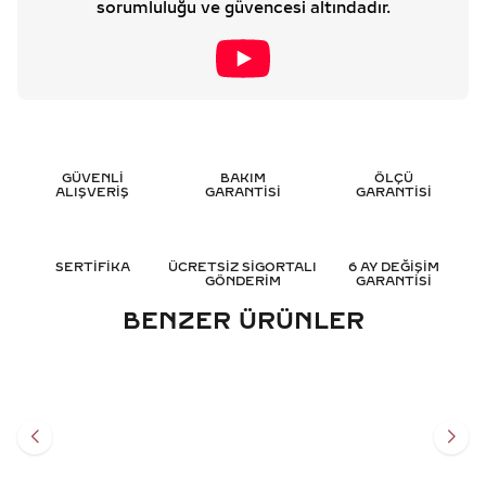
sorumluluğu ve güvencesi altındadır.
GÜVENLİ
BAKIM
ÖLÇÜ
ALIŞVERİŞ
GARANTİSİ
GARANTİSİ
SERTİFİKA
ÜCRETSİZ SİGORTALI
6 AY DEĞİŞİM
GÖNDERİM
GARANTİSİ
BENZER ÜRÜNLER
0.05 KARAT BAGET
5.40 KARAT BAGET TAMTUR
PIRLANTA YÜZÜK - HRD
PIRLANTA YÜZÜK - HRD
SERTIFIKALI
SERTIFIKALI
38.681
TL
790.775
TL
%
50
%
50
19.317
TL
395.411
TL
Sepete Ekle
Sepete Ekle