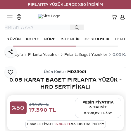
PIRLANTA YÜZÜKLERDE %50 İNDİRİM
HESA
YÜZÜK
KOLYE
KÜPE
BILEKLIK
GERDANLIK
TEKTA
Paylaş
Ana Sayfa
Pırlanta Yüzükler
Pırlanta Baget Yüzükler
0.05 Karat
Ürün Kodu :
MD33901
Favoriye Ekle
0.05 KARAT BAGET PIRLANTA YÜZÜK -
HRD SERTIFIKALI
PEŞİN FİYATINA
34.780
TL
%
50
3 TAKSİT
17.390
TL
5.796,67 TL/AY
HAVALE FIYATI :
16.868
TL
%
3
EKSTRA İNDİRİM