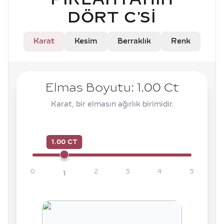
DÖRT C'SI
Karat
Kesim
Berraklık
Renk
Elmas Boyutu:
1.00
Ct
Karat, bir elmasın ağırlık birimidir.
1.00 CT
0
2
3
4
5
1