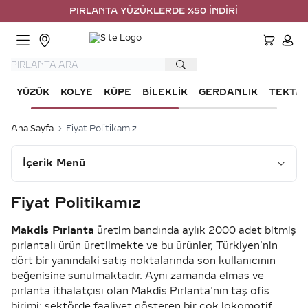
PIRLANTA YÜZÜKLERDE %50 İNDİRİM
HESA
YÜZÜK
KOLYE
KÜPE
BILEKLIK
GERDANLIK
TEKTA
Ana Sayfa
Fiyat Politikamız
İçerik Menü
Fiyat Politikamız
Makdis Pırlanta
üretim bandında aylık 2000 adet bitmiş
pırlantalı ürün üretilmekte ve bu ürünler, Türkiyen'nin
dört bir yanındaki satış noktalarında son kullanıcının
beğenisine sunulmaktadır. Aynı zamanda elmas ve
pırlanta ithalatçısı olan Makdis Pırlanta'nın taş ofis
birimi: sektörde faaliyet gösteren bir çok lokomotif