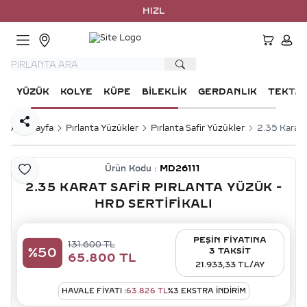
HIZLI KA
HESA
YÜZÜK
KOLYE
KÜPE
BILEKLIK
GERDANLIK
TEKTA
Paylaş
Ana Sayfa
Pırlanta Yüzükler
Pırlanta Safir Yüzükler
2.35 Karat S
Ürün Kodu :
MD26111
Favoriye Ekle
2.35 KARAT SAFIR PIRLANTA YÜZÜK -
HRD SERTIFIKALI
PEŞİN FİYATINA
131.600
TL
%
50
3 TAKSİT
65.800
TL
21.933,33 TL/AY
HAVALE FIYATI :
63.826
TL
%
3
EKSTRA İNDİRİM