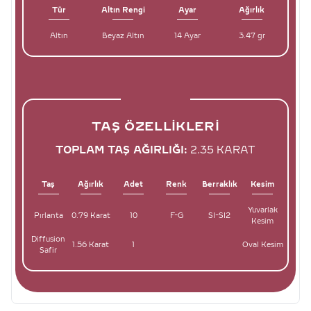
Tür
Altın Rengi
Ayar
Ağırlık
Altın
Beyaz Altın
14 Ayar
3.47 gr
TAŞ ÖZELLIKLERI
TOPLAM TAŞ AĞIRLIĞI:
2.35 KARAT
Taş
Ağırlık
Adet
Renk
Berraklık
Kesim
Yuvarlak
Pırlanta
0.79 Karat
10
F-G
SI-SI2
Kesim
Diffusion
1.56 Karat
1
Oval Kesim
Safir