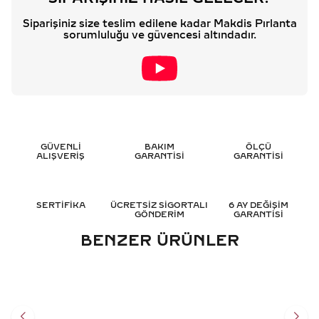
Siparişiniz size teslim edilene kadar Makdis Pırlanta
sorumluluğu ve güvencesi altındadır.
GÜVENLİ
BAKIM
ÖLÇÜ
ALIŞVERİŞ
GARANTİSİ
GARANTİSİ
SERTİFİKA
ÜCRETSİZ SİGORTALI
6 AY DEĞİŞİM
GÖNDERİM
GARANTİSİ
BENZER ÜRÜNLER
1.05 KARAT SAFIR PIRLANTA
0.25 KARAT SAFIR PIRLANTA
YÜZÜK - HRD SERTIFIKALI
YÜZÜK - HRD SERTIFIKALI
56.024
TL
46.436
TL
%
50
%
50
28.012
TL
23.218
TL