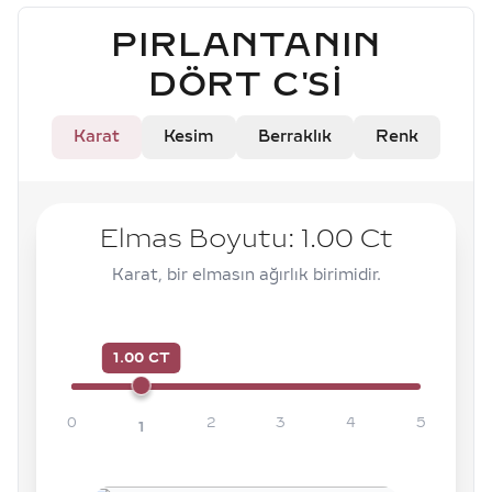
PIRLANTANIN
DÖRT C'SI
Karat
Kesim
Berraklık
Renk
Elmas Boyutu:
1.00
Ct
Karat, bir elmasın ağırlık birimidir.
1.00 CT
0
2
3
4
5
1