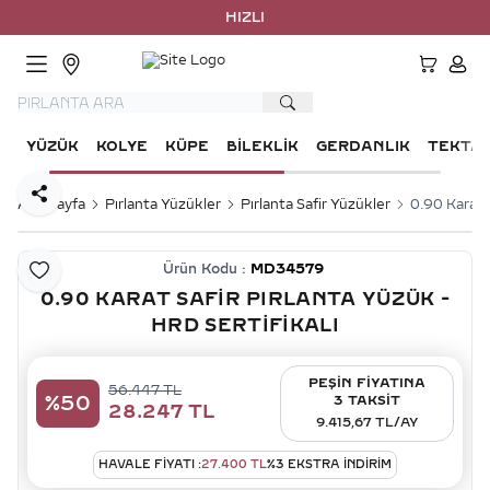
HIZLI KA
HESA
YÜZÜK
KOLYE
KÜPE
BILEKLIK
GERDANLIK
TEKTA
Paylaş
Ana Sayfa
Pırlanta Yüzükler
Pırlanta Safir Yüzükler
0.90 Karat S
Ürün Kodu :
MD34579
Favoriye Ekle
0.90 KARAT SAFIR PIRLANTA YÜZÜK -
HRD SERTIFIKALI
PEŞİN FİYATINA
56.447
TL
%
50
3 TAKSİT
28.247
TL
9.415,67 TL/AY
HAVALE FIYATI :
27.400
TL
%
3
EKSTRA İNDİRİM