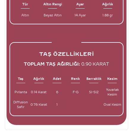
Tür
Altın Rengi
Ayar
Ağırlık
Altın
Beyaz Altın
14 Ayar
1.88 gr
TAŞ ÖZELLIKLERI
TOPLAM TAŞ AĞIRLIĞI:
0.90 KARAT
Taş
Ağırlık
Adet
Renk
Berraklık
Kesim
Yuvarlak
Pırlanta
0.14 Karat
6
F-G
SI-SI2
Kesim
Diffusion
0.76 Karat
1
Oval Kesim
Safir