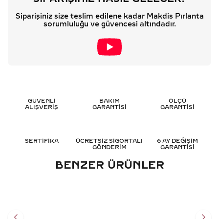
Siparişiniz size teslim edilene kadar Makdis Pırlanta
sorumluluğu ve güvencesi altındadır.
GÜVENLİ
BAKIM
ÖLÇÜ
ALIŞVERİŞ
GARANTİSİ
GARANTİSİ
SERTİFİKA
ÜCRETSİZ SİGORTALI
6 AY DEĞİŞİM
GÖNDERİM
GARANTİSİ
BENZER ÜRÜNLER
1.05 KARAT SAFIR PIRLANTA
0.25 KARAT SAFIR PIRLANTA
YÜZÜK - HRD SERTIFIKALI
YÜZÜK - HRD SERTIFIKALI
56.024
TL
46.436
TL
%
50
%
50
28.012
TL
23.218
TL