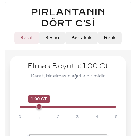
PIRLANTANIN
DÖRT C'SI
Karat
Kesim
Berraklık
Renk
Elmas Boyutu:
1.00
Ct
Karat, bir elmasın ağırlık birimidir.
1.00 CT
0
2
3
4
5
1