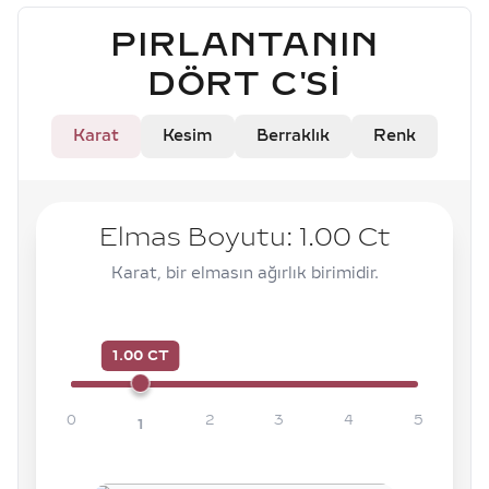
PIRLANTANIN
DÖRT C'SI
Karat
Kesim
Berraklık
Renk
Elmas Boyutu:
1.00
Ct
Karat, bir elmasın ağırlık birimidir.
1.00 CT
0
2
3
4
5
1