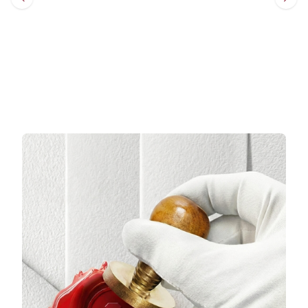
Sepete Ekle
Sepete Ekle
3 TAKSİT
3 TAKSİT
6.454,67 TL/Ay
6.094,33 TL/Ay