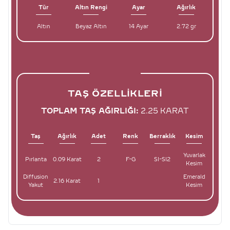
Tür
Altın Rengi
Ayar
Ağırlık
Altın
Beyaz Altın
14 Ayar
2.72 gr
TAŞ ÖZELLIKLERI
TOPLAM TAŞ AĞIRLIĞI:
2.25 KARAT
Taş
Ağırlık
Adet
Renk
Berraklık
Kesim
Yuvarlak
Pırlanta
0.09 Karat
2
F-G
SI-SI2
Kesim
Diffusion
Emerald
2.16 Karat
1
Yakut
Kesim