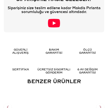
Siparişiniz size teslim edilene kadar Makdis Pırlanta
sorumluluğu ve güvencesi altındadır.
GÜVENLİ
BAKIM
ÖLÇÜ
ALIŞVERİŞ
GARANTİSİ
GARANTİSİ
SERTİFİKA
ÜCRETSİZ SİGORTALI
6 AY DEĞİŞİM
GÖNDERİM
GARANTİSİ
BENZER ÜRÜNLER
0.45 KARAT YAKUT
0.45 KARAT YAKUT
PIRLANTA YÜZÜK - HRD
PIRLANTA YÜZÜK - HRD
SERTIFIKALI
SERTIFIKALI
38.775
TL
36.519
TL
%
50
%
50
19.364
TL
18.283
TL