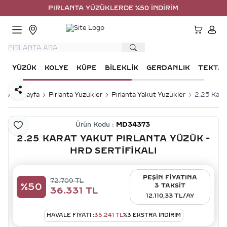
PIRLANTA YÜZÜKLERDE %50 İNDİRİM
HESA
YÜZÜK
KOLYE
KÜPE
BILEKLIK
GERDANLIK
TEKTA
Paylaş
Ana Sayfa
Pırlanta Yüzükler
Pırlanta Yakut Yüzükler
2.25 Karat
Ürün Kodu :
MD34373
Favoriye Ekle
2.25 KARAT YAKUT PIRLANTA YÜZÜK -
HRD SERTIFIKALI
PEŞİN FİYATINA
72.709
TL
%
50
3 TAKSİT
36.331
TL
12.110,33 TL/AY
HAVALE FIYATI :
35.241
TL
%
3
EKSTRA İNDİRİM