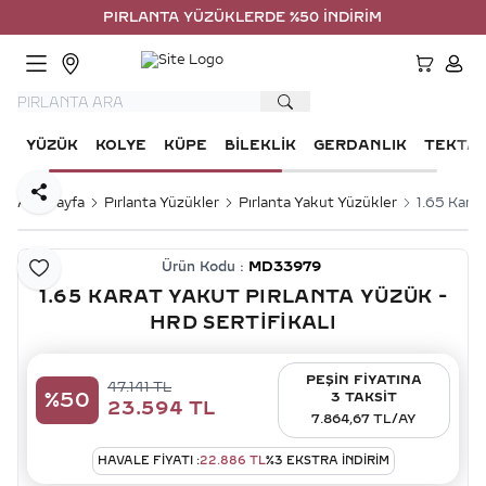
PIRLANTA YÜZÜKLERDE %50 İNDİRİM
HESA
YÜZÜK
KOLYE
KÜPE
BILEKLIK
GERDANLIK
TEKTA
Paylaş
Ana Sayfa
Pırlanta Yüzükler
Pırlanta Yakut Yüzükler
1.65 Karat
Ürün Kodu :
MD33979
Favoriye Ekle
1.65 KARAT YAKUT PIRLANTA YÜZÜK -
HRD SERTIFIKALI
PEŞİN FİYATINA
47.141
TL
%
50
3 TAKSİT
23.594
TL
7.864,67 TL/AY
HAVALE FIYATI :
22.886
TL
%
3
EKSTRA İNDİRİM