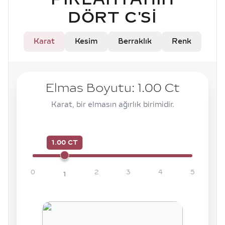
DÖRT C'SI
Karat
Kesim
Berraklık
Renk
Elmas Boyutu:
1.00
Ct
Karat, bir elmasın ağırlık birimidir.
1.00 CT
0
2
3
4
5
1