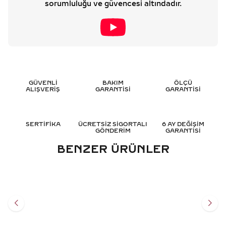
sorumluluğu ve güvencesi altındadır.
GÜVENLİ
BAKIM
ÖLÇÜ
ALIŞVERİŞ
GARANTİSİ
GARANTİSİ
SERTİFİKA
ÜCRETSİZ SİGORTALI
6 AY DEĞİŞİM
GÖNDERİM
GARANTİSİ
BENZER ÜRÜNLER
0.45 KARAT YAKUT
0.45 KARAT YAKUT
PIRLANTA YÜZÜK - HRD
PIRLANTA YÜZÜK - HRD
SERTIFIKALI
SERTIFIKALI
38.775
TL
36.519
TL
%
50
%
50
19.364
TL
18.283
TL
Sepete Ekle
Sepete Ekle