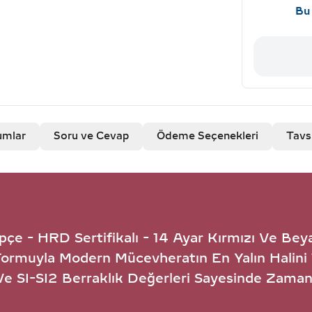
Bu 
umlar
Soru ve Cevap
Ödeme Seçenekleri
Tavs
pçe - HRD Sertifikalı - 14 Ayar Kırmızı Ve Be
Formuyla Modern Mücevheratın En Yalın Halini 
 Ve SI-SI2 Berraklık Değerleri Sayesinde Zamans