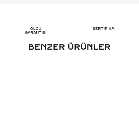
ÖLÇÜ
SERTİFİKA
GARANTİSİ
BENZER ÜRÜNLER
ARAT PIRLANTA KELEPÇE - HRD
0.80 KARAT PIR
SERTIFIKALI
BILEKLIK - HRD
2.565.166
TL
278
%
45
%
45
1.410.846
TL
153
Sepete Ekle
Sepete 
3 TAKSİT
3 TAK
470.282,00 TL/Ay
51.136,00