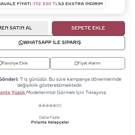
AVALE FIYATI :
172.330
TL
%
3
EKSTRA İNDİRİM
EN SATIN AL
SEPETE EKLE
WHATSAPP ILE SIPARIŞ
Favoriye Ekle
Fiyat Alarmı
Gönderi:
7 iş günüdür. Bu süre kampanya dönemlerinde
değişiklik gösterebilmektedir.
lanta Yüzük
Modellerimizi Görmek İçin Tıklayınız.
(0)
Daha Fazla
Pırlanta Kelepçeler