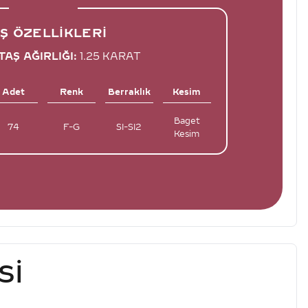
Ş ÖZELLIKLERI
AŞ AĞIRLIĞI:
1.25 KARAT
Adet
Renk
Berraklık
Kesim
Baget
74
F-G
SI-SI2
Kesim
SI