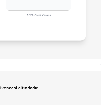
1.00
Karat Elmas
üvencesi altındadır.