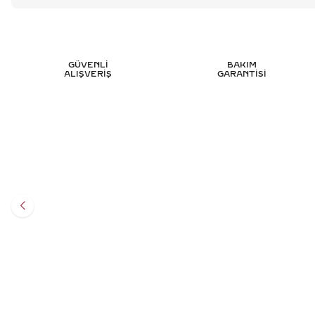
GÜVENLİ
BAKIM
ALIŞVERİŞ
GARANTİSİ
7.10 KARAT PIRLANTA KELEPÇE - HRD
26.85 K
SERTIFIKALI
1.196.526
TL
%
45
658.094
TL
Sepete Ekle
3 TAKSİT
219.364,67 TL/Ay