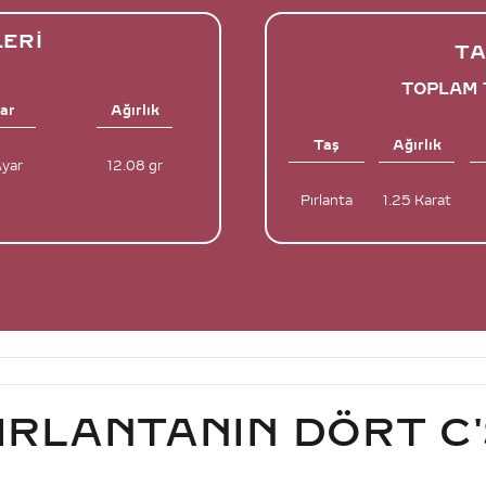
LERI
TA
TOPLAM T
ar
Ağırlık
Taş
Ağırlık
Ayar
12.08 gr
Pırlanta
1.25 Karat
IRLANTANIN DÖRT C'