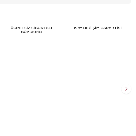
ÜCRETSİZ SİGORTALI
6 AY DEĞİŞİM GARANTİSİ
GÖNDERİM
LANTA KELEPÇE
1.15 KARAT PIRLANTA KELEPÇE -
 SERTIFIKALI
SERTIFIKALI
.945
TL
192.935
TL
%
45
.408
TL
106.126
TL
Ekle
Sepete Ekle
SİT
3 TAKSİT
 TL/Ay
35.375,33 TL/Ay