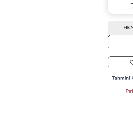
H
HEM
Tahmini 
Pır