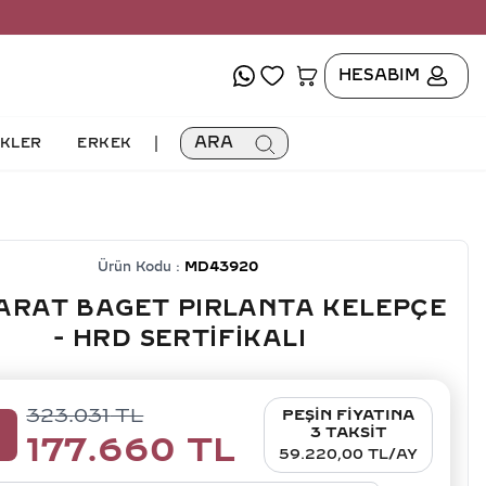
HESABIM
|
ARA
İKLER
ERKEK
Ürün Kodu :
MD43920
KARAT BAGET PIRLANTA KELEPÇE
- HRD SERTIFIKALI
323.031
TL
PEŞİN FİYATINA
5
3 TAKSİT
177.660
TL
59.220,00 TL/AY