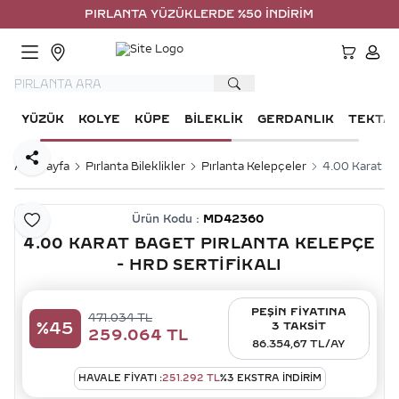
PIRLANTA YÜZÜKLERDE %50 İNDİRİM
HESA
YÜZÜK
KOLYE
KÜPE
BILEKLIK
GERDANLIK
TEKTA
Paylaş
Ana Sayfa
Pırlanta Bileklikler
Pırlanta Kelepçeler
4.00 Karat Ba
Ürün Kodu :
MD42360
Favoriye Ekle
4.00 KARAT BAGET PIRLANTA KELEPÇE
- HRD SERTIFIKALI
PEŞİN FİYATINA
471.034
TL
%
45
3 TAKSİT
259.064
TL
86.354,67 TL/AY
HAVALE FIYATI :
251.292
TL
%
3
EKSTRA İNDİRİM