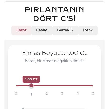
PIRLANTANIN
DÖRT C'SI
Karat
Kesim
Berraklık
Renk
Elmas Boyutu:
1.00
Ct
Karat, bir elmasın ağırlık birimidir.
1.00 CT
0
2
3
4
5
1