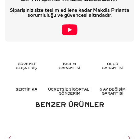
Siparişiniz size teslim edilene kadar Makdis Pırlanta
sorumluluğu ve güvencesi altındadır.
GÜVENLİ
BAKIM
ÖLÇÜ
ALIŞVERİŞ
GARANTİSİ
GARANTİSİ
SERTİFİKA
ÜCRETSİZ SİGORTALI
6 AY DEĞİŞİM
GÖNDERİM
GARANTİSİ
BENZER ÜRÜNLER
7.10 KARAT PIRLANTA
26.85 KARAT PIRLANTA
KELEPÇE - HRD SERTIFIKALI
KELEPÇE - HRD SERTIFIKALI
1.196.526
TL
2.565.166
TL
%
45
%
45
658.094
TL
1.410.846
TL