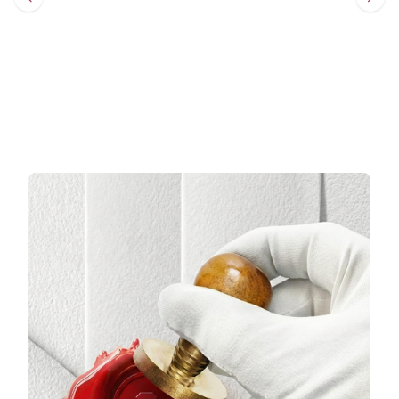
Sepete Ekle
Sepete Ekle
3 TAKSİT
3 TAKSİT
219.364,67 TL/Ay
470.282,00 TL/Ay