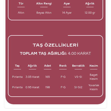
Tür
Altın Rengi
Ayar
Ağırlık
Altın
Beyaz Altın
14 Ayar
12.00 gr
TAŞ ÖZELLIKLERI
TOPLAM TAŞ AĞIRLIĞI:
4.00 KARAT
Taş
Ağırlık
Adet
Renk
Berraklık
Kesim
Baget
Pırlanta
3.05 Karat
165
F-G
VS-SI
Kesim
Yuvarlak
Pırlanta
0.95 Karat
198
F-G
SI-SI2
Kesim