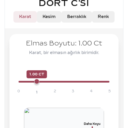
DÖRT C'SI
Karat
Kesim
Berraklık
Renk
Elmas Boyutu:
1.00
Ct
Karat, bir elmasın ağırlık birimidir.
1.00 CT
0
2
3
4
5
1
Daha Koyu