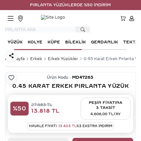
PIRLANTA YÜZÜKLERDE %50 İNDİRİM
HESA
YÜZÜK
KOLYE
KÜPE
BILEKLIK
GERDANLIK
TEKTA
Paylaş
Ana Sayfa
Erkek
Erkek Yüzükler
0.45 Karat Erkek Pırlanta Yü
Ürün Kodu :
MD47263
Favoriye Ekle
0.45 KARAT ERKEK PIRLANTA YÜZÜK
PEŞİN FİYATINA
27.683
TL
%
50
3 TAKSİT
13.818
TL
4.606,00 TL/AY
HAVALE FIYATI :
13.403
TL
%
3
EKSTRA İNDİRİM