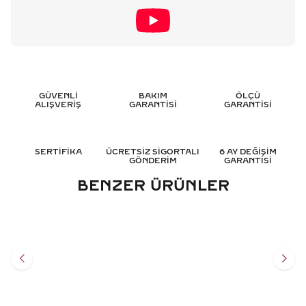
GÜVENLİ
BAKIM
ÖLÇÜ
ALIŞVERİŞ
GARANTİSİ
GARANTİSİ
SERTİFİKA
ÜCRETSİZ SİGORTALI
6 AY DEĞİŞİM
GÖNDERİM
GARANTİSİ
BENZER ÜRÜNLER
0.20 KARAT KURUKAFA
0.20 KARAT YAKUT
PIRLANTA YÜZÜK
KURUKAFA ERKEK PIRLANTA
YÜZÜK
31.302
TL
23.547
TL
%
50
%
50
15.651
TL
11.797
TL
Sepete Ekle
Sepete Ekle
3 TAKSİT
3 TAKSİT