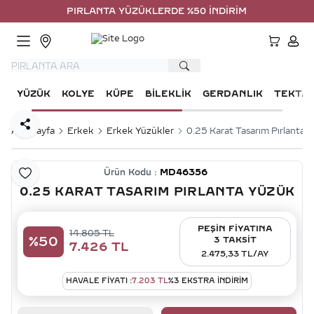
PIRLANTA YÜZÜKLERDE %50 İNDİRİM
HESA
YÜZÜK
KOLYE
KÜPE
BILEKLIK
GERDANLIK
TEKTA
Paylaş
Ana Sayfa
Erkek
Erkek Yüzükler
0.25 Karat Tasarım Pırlanta 
Ürün Kodu :
MD46356
Favoriye Ekle
0.25 KARAT TASARIM PIRLANTA YÜZÜK
PEŞİN FİYATINA
14.805
TL
%
50
3 TAKSİT
7.426
TL
2.475,33 TL/AY
HAVALE FIYATI :
7.203
TL
%
3
EKSTRA İNDİRİM