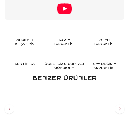
GÜVENLİ
BAKIM
ÖLÇÜ
ALIŞVERİŞ
GARANTİSİ
GARANTİSİ
SERTİFİKA
ÜCRETSİZ SİGORTALI
6 AY DEĞİŞİM
GÖNDERİM
GARANTİSİ
BENZER ÜRÜNLER
0.20 KARAT KURUKAFA
0.20 KARAT YAKUT
PIRLANTA YÜZÜK
KURUKAFA ERKEK PIRLANTA
YÜZÜK
31.302
TL
23.547
TL
%
50
%
50
15.651
TL
11.797
TL
Sepete Ekle
Sepete Ekle
3 TAKSİT
3 TAKSİT