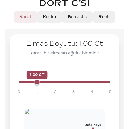
DÖRT C'SI
Karat
Kesim
Berraklık
Renk
Elmas Boyutu:
1.00
Ct
Karat, bir elmasın ağırlık birimidir.
1.00 CT
0
2
3
4
5
1
Daha Koyu