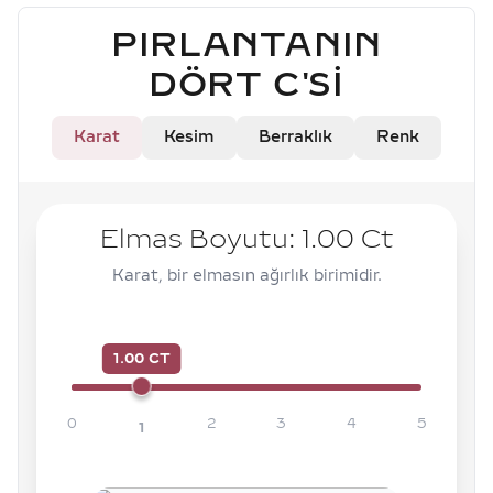
PIRLANTANIN
DÖRT C'SI
Karat
Kesim
Berraklık
Renk
Elmas Boyutu:
1.00
Ct
Karat, bir elmasın ağırlık birimidir.
1.00 CT
0
2
3
4
5
1