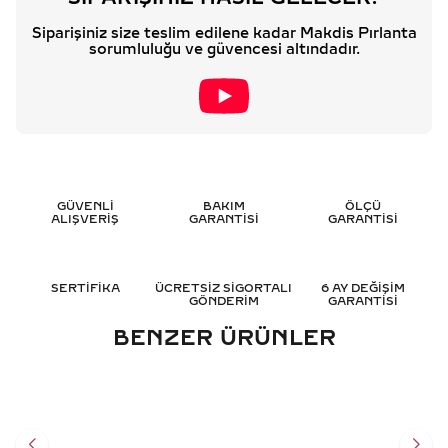
Siparişiniz size teslim edilene kadar Makdis Pırlanta
sorumluluğu ve güvencesi altındadır.
GÜVENLİ
BAKIM
ÖLÇÜ
ALIŞVERİŞ
GARANTİSİ
GARANTİSİ
SERTİFİKA
ÜCRETSİZ SİGORTALI
6 AY DEĞİŞİM
GÖNDERİM
GARANTİSİ
BENZER ÜRÜNLER
T HARF PIRLANTA KOLYE -
0.10 KARAT L HARF
HRD SERTIFIKALI
PIRLANTA KOLYE - HRD
SERTIFIKALI
49.068
TL
40.514
TL
%
35
%
35
31.866
TL
26.320
TL