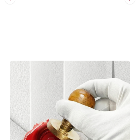
Sepete Ekle
Sepete Ekle
3 TAKSİT
3 TAKSİT
10.622,00 TL/Ay
8.773,33 TL/Ay