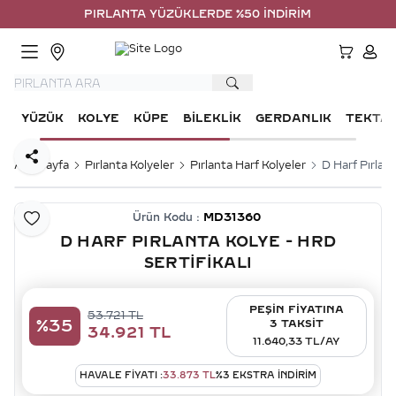
PIRLANTA YÜZÜKLERDE %50 İNDİRİM
HESA
YÜZÜK
KOLYE
KÜPE
BILEKLIK
GERDANLIK
TEKTA
Paylaş
Ana Sayfa
Pırlanta Kolyeler
Pırlanta Harf Kolyeler
D Harf Pırlant
Ürün Kodu :
MD31360
Favoriye Ekle
D HARF PIRLANTA KOLYE - HRD
SERTIFIKALI
PEŞİN FİYATINA
53.721
TL
%
35
3 TAKSİT
34.921
TL
11.640,33 TL/AY
HAVALE FIYATI :
33.873
TL
%
3
EKSTRA İNDİRİM