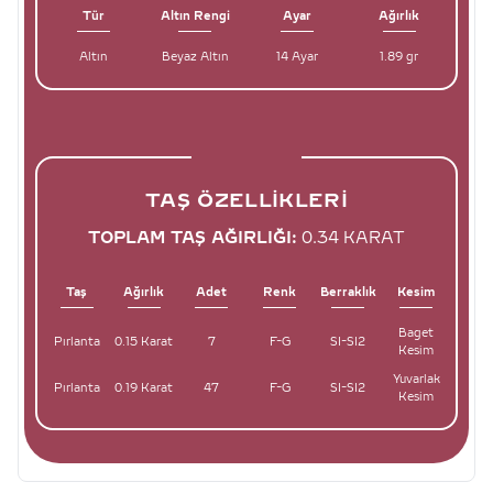
Tür
Altın Rengi
Ayar
Ağırlık
Altın
Beyaz Altın
14 Ayar
1.89 gr
TAŞ ÖZELLIKLERI
TOPLAM TAŞ AĞIRLIĞI:
0.34 KARAT
Taş
Ağırlık
Adet
Renk
Berraklık
Kesim
Baget
Pırlanta
0.15 Karat
7
F-G
SI-SI2
Kesim
Yuvarlak
Pırlanta
0.19 Karat
47
F-G
SI-SI2
Kesim