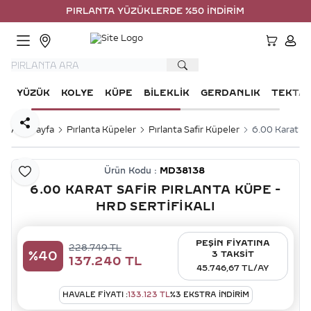
PIRLANTA YÜZÜKLERDE %50 İNDİRİM
HESA
YÜZÜK
KOLYE
KÜPE
BILEKLIK
GERDANLIK
TEKTA
Paylaş
Ana Sayfa
Pırlanta Küpeler
Pırlanta Safir Küpeler
6.00 Karat Saf
Ürün Kodu :
MD38138
Favoriye Ekle
6.00 KARAT SAFIR PIRLANTA KÜPE -
HRD SERTIFIKALI
PEŞİN FİYATINA
228.749
TL
%
40
3 TAKSİT
137.240
TL
45.746,67 TL/AY
HAVALE FIYATI :
133.123
TL
%
3
EKSTRA İNDİRİM