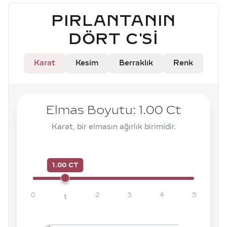
PIRLANTANIN
DÖRT C'SI
Karat
Kesim
Berraklık
Renk
Elmas Boyutu:
1.00
Ct
Karat, bir elmasın ağırlık birimidir.
1.00 CT
0
2
3
4
5
1