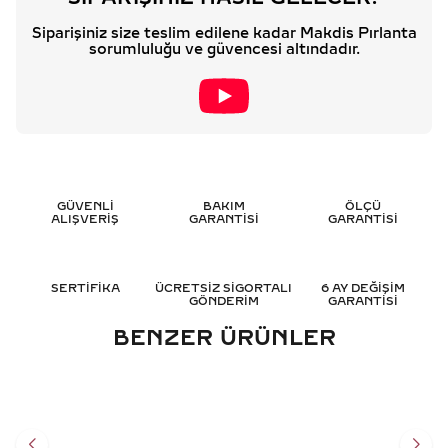
Siparişiniz size teslim edilene kadar Makdis Pırlanta
sorumluluğu ve güvencesi altındadır.
GÜVENLİ
BAKIM
ÖLÇÜ
ALIŞVERİŞ
GARANTİSİ
GARANTİSİ
SERTİFİKA
ÜCRETSİZ SİGORTALI
6 AY DEĞİŞİM
GÖNDERİM
GARANTİSİ
BENZER ÜRÜNLER
1.80 KARAT SAFIR PIRLANTA
0.55 KARAT SAFIR PIRLANTA
KÜPE - HRD SERTIFIKALI
KÜPE - HRD SERTIFIKALI
37.224
TL
57.951
TL
%
40
%
40
22.325
TL
34.780
TL