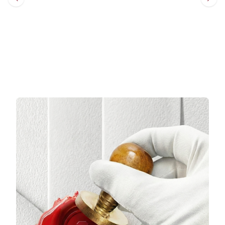
Sepete Ekle
Sepete Ekle
3 TAKSİT
3 TAKSİT
7.441,67 TL/Ay
11.593,33 TL/Ay