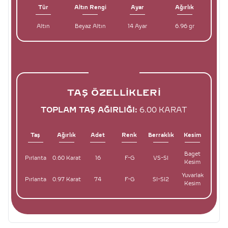
Tür
Altın Rengi
Ayar
Ağırlık
Altın
Beyaz Altın
14 Ayar
6.96 gr
TAŞ ÖZELLIKLERI
TOPLAM TAŞ AĞIRLIĞI:
6.00 KARAT
Taş
Ağırlık
Adet
Renk
Berraklık
Kesim
Baget
Pırlanta
0.60 Karat
16
F-G
VS-SI
Kesim
Yuvarlak
Pırlanta
0.97 Karat
74
F-G
SI-SI2
Kesim