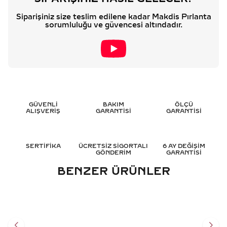
Siparişiniz size teslim edilene kadar Makdis Pırlanta
sorumluluğu ve güvencesi altındadır.
GÜVENLİ
BAKIM
ÖLÇÜ
ALIŞVERİŞ
GARANTİSİ
GARANTİSİ
SERTİFİKA
ÜCRETSİZ SİGORTALI
6 AY DEĞİŞİM
GÖNDERİM
GARANTİSİ
BENZER ÜRÜNLER
1.80 KARAT SAFIR PIRLANTA
0.55 KARAT SAFIR PIRLANTA
KÜPE - HRD SERTIFIKALI
KÜPE - HRD SERTIFIKALI
37.224
TL
57.951
TL
%
40
%
40
22.325
TL
34.780
TL