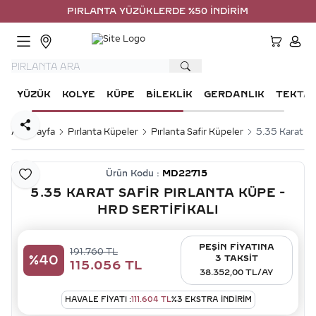
PIRLANTA YÜZÜKLERDE %50 İNDİRİM
HESA
YÜZÜK
KOLYE
KÜPE
BILEKLIK
GERDANLIK
TEKTA
Paylaş
Ana Sayfa
Pırlanta Küpeler
Pırlanta Safir Küpeler
5.35 Karat Saf
Ürün Kodu :
MD22715
Favoriye Ekle
5.35 KARAT SAFIR PIRLANTA KÜPE -
HRD SERTIFIKALI
PEŞİN FİYATINA
191.760
TL
%
40
3 TAKSİT
115.056
TL
38.352,00 TL/AY
HAVALE FIYATI :
111.604
TL
%
3
EKSTRA İNDİRİM