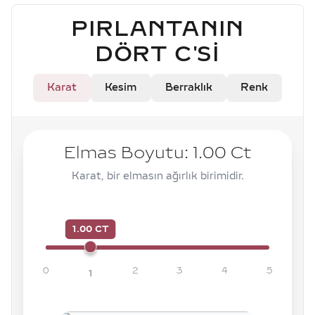
PIRLANTANIN
DÖRT C'SI
Karat
Kesim
Berraklık
Renk
Elmas Boyutu:
1.00
Ct
Karat, bir elmasın ağırlık birimidir.
1.00 CT
0
2
3
4
5
1