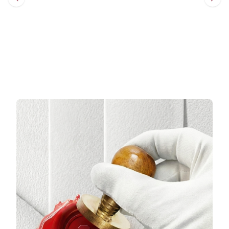
Sepete Ekle
Sepete Ekle
3 TAKSİT
3 TAKSİT
7.441,67 TL/Ay
11.593,33 TL/Ay