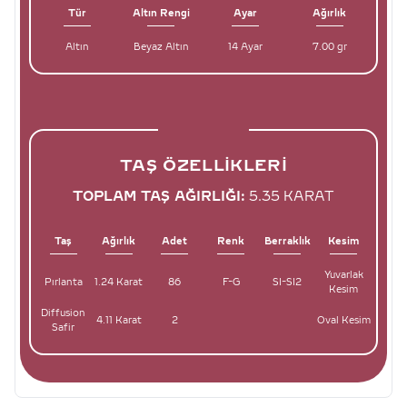
Tür
Altın Rengi
Ayar
Ağırlık
Altın
Beyaz Altın
14 Ayar
7.00 gr
TAŞ ÖZELLIKLERI
TOPLAM TAŞ AĞIRLIĞI:
5.35 KARAT
Taş
Ağırlık
Adet
Renk
Berraklık
Kesim
Yuvarlak
Pırlanta
1.24 Karat
86
F-G
SI-SI2
Kesim
Diffusion
4.11 Karat
2
Oval Kesim
Safir