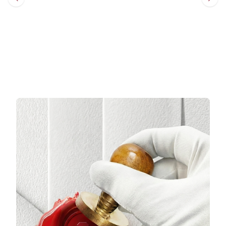
Sepete Ekle
Sepete Ekle
3 TAKSİT
3 TAKSİT
6.564,33 TL/Ay
9.979,67 TL/Ay