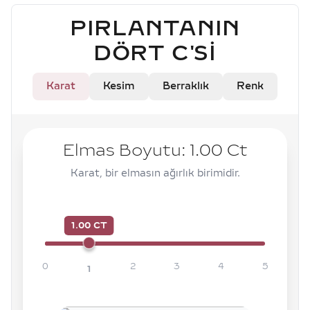
PIRLANTANIN
DÖRT C'SI
Karat
Kesim
Berraklık
Renk
Elmas Boyutu:
1.00
Ct
Karat, bir elmasın ağırlık birimidir.
1.00 CT
0
2
3
4
5
1