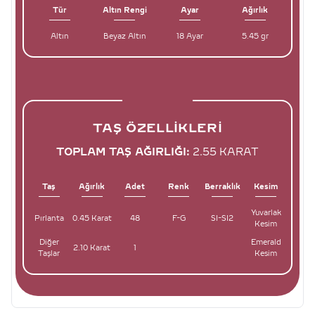
Tür
Altın Rengi
Ayar
Ağırlık
Altın
Beyaz Altın
18 Ayar
5.45 gr
TAŞ ÖZELLIKLERI
TOPLAM TAŞ AĞIRLIĞI:
2.55 KARAT
Taş
Ağırlık
Adet
Renk
Berraklık
Kesim
Yuvarlak
Pırlanta
0.45 Karat
48
F-G
SI-SI2
Kesim
Diğer
Emerald
2.10 Karat
1
Taşlar
Kesim