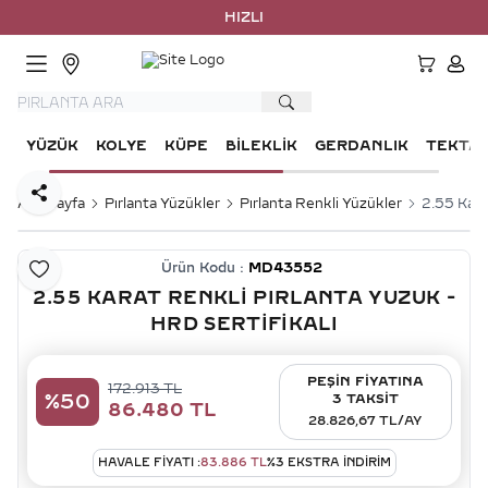
HIZLI KA
HESA
YÜZÜK
KOLYE
KÜPE
BILEKLIK
GERDANLIK
TEKTA
Paylaş
Ana Sayfa
Pırlanta Yüzükler
Pırlanta Renkli Yüzükler
2.55 Kara
Ürün Kodu :
MD43552
Favoriye Ekle
2.55 KARAT RENKLI PIRLANTA YUZUK -
HRD SERTIFIKALI
PEŞİN FİYATINA
172.913
TL
%
50
3 TAKSİT
86.480
TL
28.826,67 TL/AY
HAVALE FIYATI :
83.886
TL
%
3
EKSTRA İNDİRİM