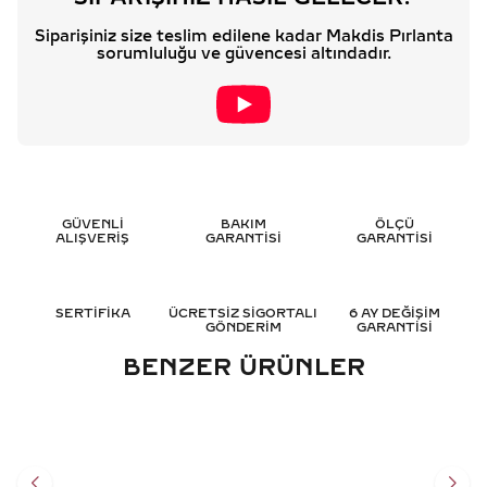
Siparişiniz size teslim edilene kadar Makdis Pırlanta
sorumluluğu ve güvencesi altındadır.
GÜVENLİ
BAKIM
ÖLÇÜ
ALIŞVERİŞ
GARANTİSİ
GARANTİSİ
SERTİFİKA
ÜCRETSİZ SİGORTALI
6 AY DEĞİŞİM
GÖNDERİM
GARANTİSİ
BENZER ÜRÜNLER
0.15 KARAT RENKLI
1.10 KARAT RENKLI
PIRLANTA YÜZÜK - HRD
PIRLANTA YÜZÜK - HRD
SERTIFIKALI
SERTIFIKALI
39.339
TL
59.878
TL
%
50
%
50
19.693
TL
29.939
TL