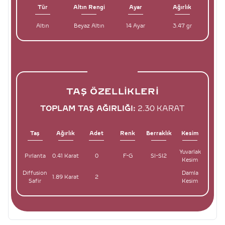
Tür
Altın Rengi
Ayar
Ağırlık
Altın
Beyaz Altın
14 Ayar
3.47 gr
TAŞ ÖZELLIKLERI
TOPLAM TAŞ AĞIRLIĞI:
2.30 KARAT
Taş
Ağırlık
Adet
Renk
Berraklık
Kesim
Yuvarlak
Pırlanta
0.41 Karat
0
F-G
SI-SI2
Kesim
Diffusion
Damla
1.89 Karat
2
Safir
Kesim