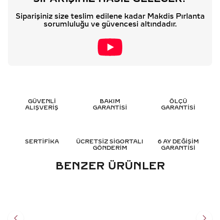
Siparişiniz size teslim edilene kadar Makdis Pırlanta
sorumluluğu ve güvencesi altındadır.
GÜVENLİ
BAKIM
ÖLÇÜ
ALIŞVERİŞ
GARANTİSİ
GARANTİSİ
SERTİFİKA
ÜCRETSİZ SİGORTALI
6 AY DEĞİŞİM
GÖNDERİM
GARANTİSİ
BENZER ÜRÜNLER
1.80 KARAT SAFIR PIRLANTA
0.55 KARAT SAFIR PIRLANTA
KÜPE - HRD SERTIFIKALI
KÜPE - HRD SERTIFIKALI
37.224
TL
57.951
TL
%
40
%
40
22.325
TL
34.780
TL