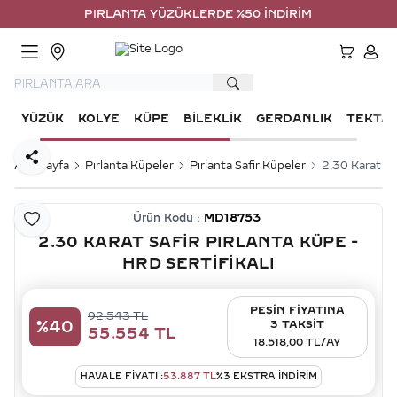
PIRLANTA YÜZÜKLERDE %50 İNDİRİM
HESA
YÜZÜK
KOLYE
KÜPE
BILEKLIK
GERDANLIK
TEKTA
Paylaş
Ana Sayfa
Pırlanta Küpeler
Pırlanta Safir Küpeler
2.30 Karat Saf
Ürün Kodu :
MD18753
Favoriye Ekle
2.30 KARAT SAFIR PIRLANTA KÜPE -
HRD SERTIFIKALI
PEŞİN FİYATINA
92.543
TL
%
40
3 TAKSİT
55.554
TL
18.518,00 TL/AY
HAVALE FIYATI :
53.887
TL
%
3
EKSTRA İNDİRİM