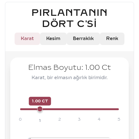
PIRLANTANIN
DÖRT C'SI
Karat
Kesim
Berraklık
Renk
Elmas Boyutu:
1.00
Ct
Karat, bir elmasın ağırlık birimidir.
1.00 CT
0
2
3
4
5
1