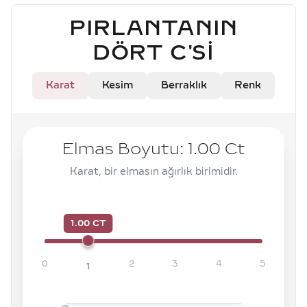
PIRLANTANIN
DÖRT C'SI
Karat
Kesim
Berraklık
Renk
Elmas Boyutu:
1.00
Ct
Karat, bir elmasın ağırlık birimidir.
1.00 CT
0
2
3
4
5
1