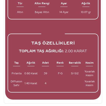
Tür
Altın Rengi
Ayar
Ağırlık
Altın
Beyaz Altın
14 Ayar
10.07 gr
TAŞ ÖZELLIKLERI
TOPLAM TAŞ AĞIRLIĞI:
2.00 KARAT
Taş
Ağırlık
Adet
Renk
Berraklık
Kesim
Yuvarlak
Pırlanta
0.60 Karat
39
F-G
SI-SI2
Kesim
Diffusion
Yuvarlak
1.40 Karat
4
Safir
Kesim