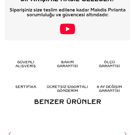
Siparişiniz size teslim edilene kadar Makdis Pırlanta
sorumluluğu ve güvencesi altındadır.
GÜVENLİ
BAKIM
ÖLÇÜ
ALIŞVERİŞ
GARANTİSİ
GARANTİSİ
SERTİFİKA
ÜCRETSİZ SİGORTALI
6 AY DEĞİŞİM
GÖNDERİM
GARANTİSİ
BENZER ÜRÜNLER
35.40 KARAT OVAL SUYOLU
4.45 KARAT PIRLANTA
PIRLANTA GERDANLIK - HRD
GERDANLIK - HRD
SERTIFIKALI
SERTIFIKALI
3.290.658
TL
696.446
TL
%
35
%
35
2.138.923
TL
452.704
TL