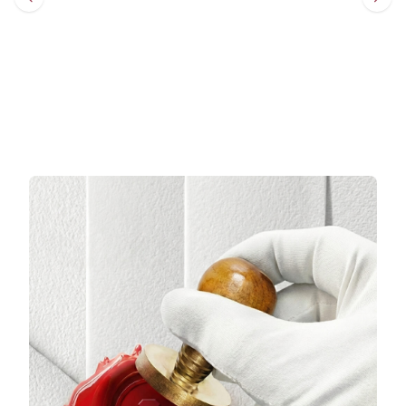
Sepete Ekle
Sepete Ekle
3 TAKSİT
3 TAKSİT
712.974,33 TL/Ay
150.901,33 TL/Ay