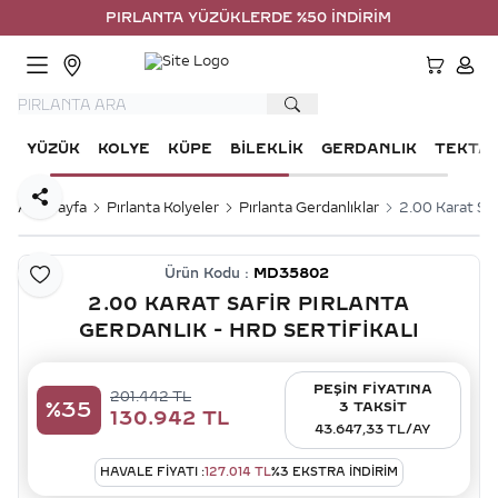
PIRLANTA YÜZÜKLERDE %50 İNDİRİM
HESA
YÜZÜK
KOLYE
KÜPE
BILEKLIK
GERDANLIK
TEKTA
Paylaş
Ana Sayfa
Pırlanta Kolyeler
Pırlanta Gerdanlıklar
2.00 Karat Saf
Ürün Kodu :
MD35802
Favoriye Ekle
2.00 KARAT SAFIR PIRLANTA
GERDANLIK - HRD SERTIFIKALI
PEŞİN FİYATINA
201.442
TL
%
35
3 TAKSİT
130.942
TL
43.647,33 TL/AY
HAVALE FIYATI :
127.014
TL
%
3
EKSTRA İNDİRİM