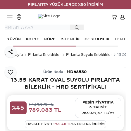
PIRLANTA YÜZÜKLERDE %50 İNDİRİM
HESA
YÜZÜK
KOLYE
KÜPE
BILEKLIK
GERDANLIK
TEKTA
Paylaş
Ana Sayfa
Pırlanta Bileklikler
Pırlanta Suyolu Bileklikler
13.55 K
Ürün Kodu :
MD68530
Favoriye Ekle
13.55 KARAT OVAL SUYOLU PIRLANTA
BILEKLIK - HRD SERTIFIKALI
PEŞİN FİYATINA
1.434.675
TL
%
45
3 TAKSİT
789.083
TL
263.027,67 TL/AY
HAVALE FIYATI :
765.411
TL
%
3
EKSTRA İNDİRİM