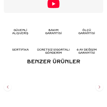
GÜVENLİ
BAKIM
ÖLÇÜ
ALIŞVERİŞ
GARANTİSİ
GARANTİSİ
SERTİFİKA
ÜCRETSİZ SİGORTALI
6 AY DEĞİŞİM
GÖNDERİM
GARANTİSİ
BENZER ÜRÜNLER
11.35 KARAT OVAL SUYOLU
9.60 KARAT SUYOLU
PIRLANTA BILEKLIK - HRD
PIRLANTA BILEKLIK - HRD
SERTIFIKALI
SERTIFIKALI
1.317.128
TL
947.050
TL
%
45
%
45
724.411
TL
520.854
TL
Sepete Ekle
Sepete Ekle
3 TAKSİT
3 TAKSİT
241.470,33 TL/Ay
173.618,00 TL/Ay