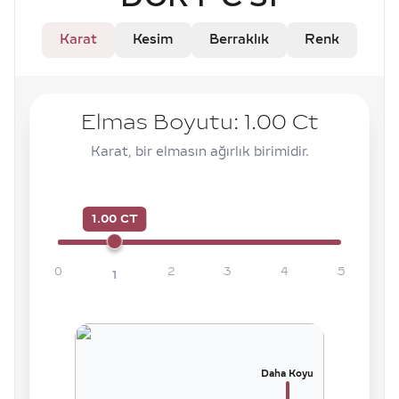
Karat
Kesim
Berraklık
Renk
Elmas Boyutu:
1.00
Ct
Karat, bir elmasın ağırlık birimidir.
1.00 CT
0
2
3
4
5
1
Daha Koyu