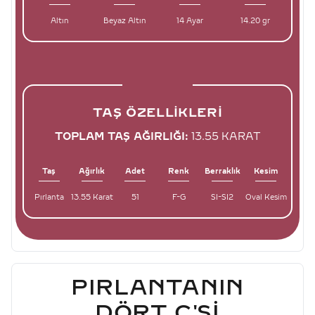
Altın
Beyaz Altın
14 Ayar
14.20 gr
TAŞ ÖZELLIKLERI
TOPLAM TAŞ AĞIRLIĞI:
13.55 KARAT
Taş
Ağırlık
Adet
Renk
Berraklık
Kesim
Pırlanta
13.55 Karat
51
F-G
SI-SI2
Oval Kesim
PIRLANTANIN
DÖRT C'SI