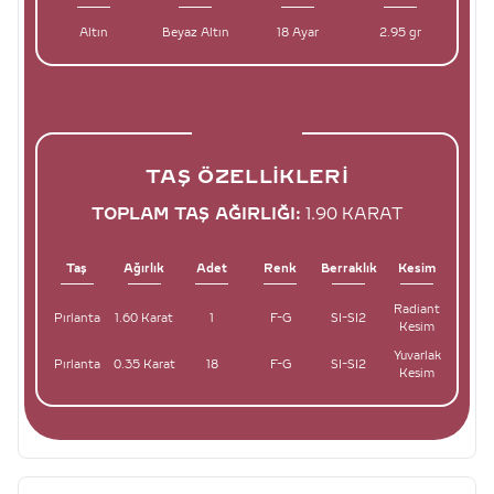
Altın
Beyaz Altın
18 Ayar
2.95 gr
TAŞ ÖZELLIKLERI
TOPLAM TAŞ AĞIRLIĞI:
1.90 KARAT
Taş
Ağırlık
Adet
Renk
Berraklık
Kesim
Radiant
Pırlanta
1.60 Karat
1
F-G
SI-SI2
Kesim
Yuvarlak
Pırlanta
0.35 Karat
18
F-G
SI-SI2
Kesim