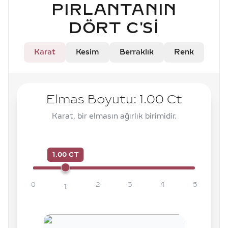
PIRLANTANIN
DÖRT C'SI
Karat
Kesim
Berraklık
Renk
Elmas Boyutu:
1.00
Ct
Karat, bir elmasın ağırlık birimidir.
1.00 CT
0
2
3
4
5
1