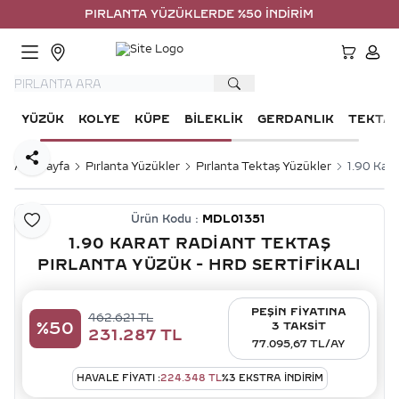
PIRLANTA YÜZÜKLERDE %50 İNDİRİM
HESA
YÜZÜK
KOLYE
KÜPE
BILEKLIK
GERDANLIK
TEKTA
Paylaş
Ana Sayfa
Pırlanta Yüzükler
Pırlanta Tektaş Yüzükler
1.90 Kara
Ürün Kodu :
MDL01351
Favoriye Ekle
1.90 KARAT RADIANT TEKTAŞ
PIRLANTA YÜZÜK - HRD SERTIFIKALI
PEŞİN FİYATINA
462.621
TL
%
50
3 TAKSİT
231.287
TL
77.095,67 TL/AY
HAVALE FIYATI :
224.348
TL
%
3
EKSTRA İNDİRİM