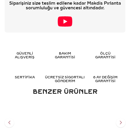
Siparişiniz size teslim edilene kadar Makdis Pırlanta
sorumluluğu ve güvencesi altındadır.
GÜVENLİ
BAKIM
ÖLÇÜ
ALIŞVERİŞ
GARANTİSİ
GARANTİSİ
SERTİFİKA
ÜCRETSİZ SİGORTALI
6 AY DEĞİŞİM
GÖNDERİM
GARANTİSİ
BENZER ÜRÜNLER
0.55 KARAT TEKTAŞ
0.60 KARAT OVAL TEKTAŞ
PIRLANTA YÜZÜK - HRD
PIRLANTA YÜZÜK - HRD
SERTIFIKALI
SERTIFIKALI
100.345
TL
116.701
TL
%
50
%
50
50.196
TL
58.374
TL