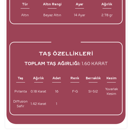
Tür
Altın Rengi
Ayar
Ağırlık
Altın
Beyaz Altın
14 Ayar
2.78 gr
TAŞ ÖZELLIKLERI
TOPLAM TAŞ AĞIRLIĞI:
1.60 KARAT
Taş
Ağırlık
Adet
Renk
Berraklık
Kesim
Yuvarlak
Pırlanta
0.18 Karat
16
F-G
SI-SI2
Kesim
Diffusion
1.42 Karat
1
Safir