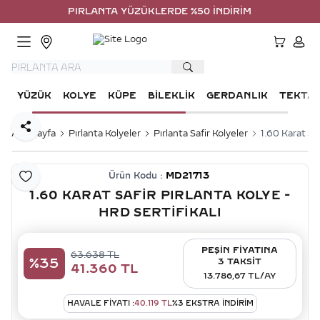
PIRLANTA YÜZÜKLERDE %50 İNDİRİM
HESA
YÜZÜK
KOLYE
KÜPE
BILEKLIK
GERDANLIK
TEKTA
Paylaş
Ana Sayfa
Pırlanta Kolyeler
Pırlanta Safir Kolyeler
1.60 Karat Saf
Ürün Kodu :
MD21713
Favoriye Ekle
1.60 KARAT SAFIR PIRLANTA KOLYE -
HRD SERTIFIKALI
PEŞİN FİYATINA
63.638
TL
%
35
3 TAKSİT
41.360
TL
13.786,67 TL/AY
HAVALE FIYATI :
40.119
TL
%
3
EKSTRA İNDİRİM