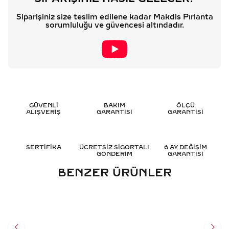
Siparişiniz size teslim edilene kadar Makdis Pırlanta
sorumluluğu ve güvencesi altındadır.
GÜVENLİ
BAKIM
ÖLÇÜ
ALIŞVERİŞ
GARANTİSİ
GARANTİSİ
SERTİFİKA
ÜCRETSİZ SİGORTALI
6 AY DEĞİŞİM
GÖNDERİM
GARANTİSİ
BENZER ÜRÜNLER
0.65 KARAT SAFIR PIRLANTA
4.15 KARAT SAFIR PIRLANTA
KOLYE - HRD SERTIFIKALI
KOLYE - HRD SERTIFIKALI
60.583
TL
103.964
TL
%
35
%
35
39.386
TL
67.586
TL