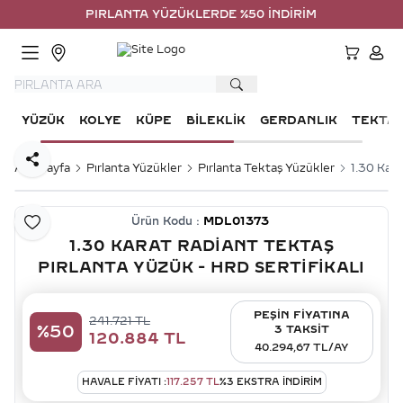
PIRLANTA YÜZÜKLERDE %50 İNDİRİM
HESA
YÜZÜK
KOLYE
KÜPE
BILEKLIK
GERDANLIK
TEKTA
Paylaş
Ana Sayfa
Pırlanta Yüzükler
Pırlanta Tektaş Yüzükler
1.30 Kara
Ürün Kodu :
MDL01373
Favoriye Ekle
1.30 KARAT RADIANT TEKTAŞ
PIRLANTA YÜZÜK - HRD SERTIFIKALI
PEŞİN FİYATINA
241.721
TL
%
50
3 TAKSİT
120.884
TL
40.294,67 TL/AY
HAVALE FIYATI :
117.257
TL
%
3
EKSTRA İNDİRİM