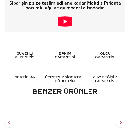
Siparişiniz size teslim edilene kadar Makdis Pırlanta
sorumluluğu ve güvencesi altındadır.
GÜVENLİ
BAKIM
ÖLÇÜ
ALIŞVERİŞ
GARANTİSİ
GARANTİSİ
SERTİFİKA
ÜCRETSİZ SİGORTALI
6 AY DEĞİŞİM
GÖNDERİM
GARANTİSİ
BENZER ÜRÜNLER
0.55 KARAT TEKTAŞ
0.60 KARAT OVAL TEKTAŞ
PIRLANTA YÜZÜK - HRD
PIRLANTA YÜZÜK - HRD
SERTIFIKALI
SERTIFIKALI
100.345
TL
116.701
TL
%
50
%
50
50.196
TL
58.374
TL