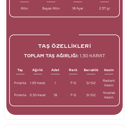
Altın
Beyaz Altın
18 Ayar
2.57 gr
TAŞ ÖZELLIKLERI
TOPLAM TAŞ AĞIRLIĞI:
1.30 KARAT
Taş
Ağırlık
Adet
Renk
Berraklık
Kesim
Radiant
Pırlanta
1.05 Karat
1
F-G
SI-SI2
Kesim
Yuvarlak
Pırlanta
0.30 Karat
18
F-G
SI-SI2
Kesim