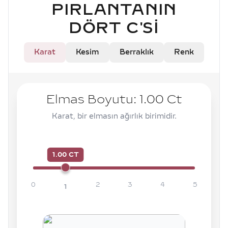
PIRLANTANIN
DÖRT C'SI
Karat
Kesim
Berraklık
Renk
Elmas Boyutu:
1.00
Ct
Karat, bir elmasın ağırlık birimidir.
1.00 CT
0
2
3
4
5
1