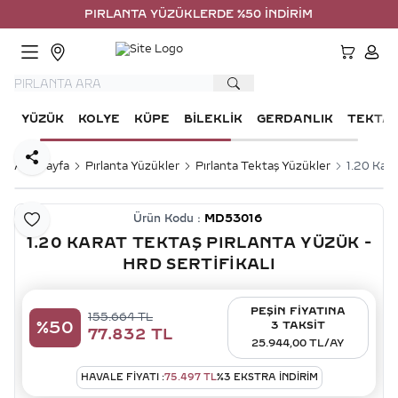
PIRLANTA YÜZÜKLERDE %50 İNDİRİM
HESA
YÜZÜK
KOLYE
KÜPE
BILEKLIK
GERDANLIK
TEKTA
Paylaş
Ana Sayfa
Pırlanta Yüzükler
Pırlanta Tektaş Yüzükler
1.20 Kara
Ürün Kodu :
MD53016
Favoriye Ekle
1.20 KARAT TEKTAŞ PIRLANTA YÜZÜK -
HRD SERTIFIKALI
PEŞİN FİYATINA
155.664
TL
%
50
3 TAKSİT
77.832
TL
25.944,00 TL/AY
HAVALE FIYATI :
75.497
TL
%
3
EKSTRA İNDİRİM