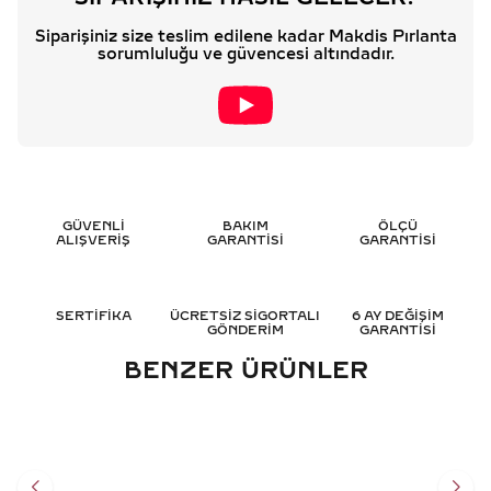
Siparişiniz size teslim edilene kadar Makdis Pırlanta
sorumluluğu ve güvencesi altındadır.
GÜVENLİ
BAKIM
ÖLÇÜ
ALIŞVERİŞ
GARANTİSİ
GARANTİSİ
SERTİFİKA
ÜCRETSİZ SİGORTALI
6 AY DEĞİŞİM
GÖNDERİM
GARANTİSİ
BENZER ÜRÜNLER
0.55 KARAT TEKTAŞ
0.60 KARAT OVAL TEKTAŞ
PIRLANTA YÜZÜK - HRD
PIRLANTA YÜZÜK - HRD
SERTIFIKALI
SERTIFIKALI
100.345
TL
116.701
TL
%
50
%
50
50.196
TL
58.374
TL