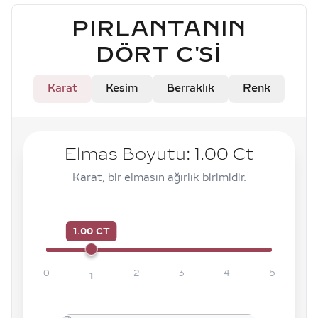
PIRLANTANIN
DÖRT C'SI
Karat
Kesim
Berraklık
Renk
Elmas Boyutu:
1.00
Ct
Karat, bir elmasın ağırlık birimidir.
1.00 CT
0
2
3
4
5
1