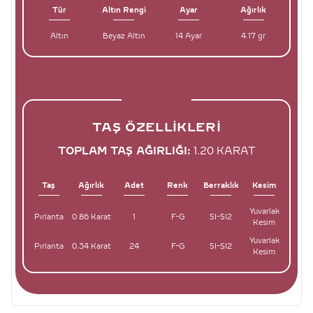
Tür
Altın Rengi
Ayar
Ağırlık
Altın
Beyaz Altın
14 Ayar
4.17 gr
TAŞ ÖZELLIKLERI
TOPLAM TAŞ AĞIRLIĞI:
1.20 KARAT
Taş
Ağırlık
Adet
Renk
Berraklık
Kesim
Yuvarlak
Pırlanta
0.86 Karat
1
F-G
SI-SI2
Kesim
Yuvarlak
Pırlanta
0.34 Karat
24
F-G
SI-SI2
Kesim