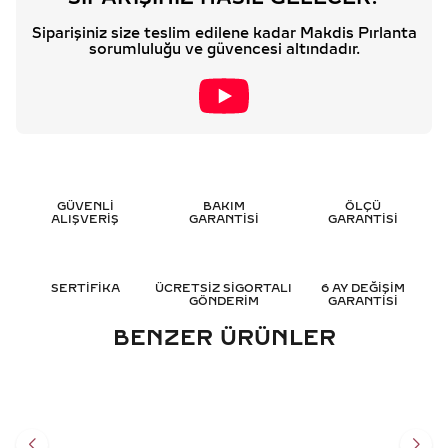
Siparişiniz size teslim edilene kadar Makdis Pırlanta
sorumluluğu ve güvencesi altındadır.
GÜVENLİ
BAKIM
ÖLÇÜ
ALIŞVERİŞ
GARANTİSİ
GARANTİSİ
SERTİFİKA
ÜCRETSİZ SİGORTALI
6 AY DEĞİŞİM
GÖNDERİM
GARANTİSİ
BENZER ÜRÜNLER
1.45 KARAT MARKIZ TASARIM
2.30 KARAT TASARIM
PIRLANTA YÜZÜK - HRD
PIRLANTA YÜZÜK - HRD
SERTIFIKALI
SERTIFIKALI
247.502
TL
321.057
TL
%
50
%
50
123.751
TL
160.552
TL