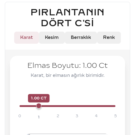
PIRLANTANIN
DÖRT C'SI
Karat
Kesim
Berraklık
Renk
Elmas Boyutu:
1.00
Ct
Karat, bir elmasın ağırlık birimidir.
1.00 CT
0
2
3
4
5
1