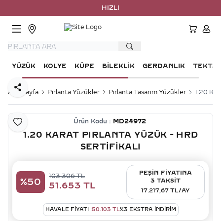
HIZLI KA
HESA
YÜZÜK
KOLYE
KÜPE
BILEKLIK
GERDANLIK
TEKTA
Paylaş
Ana Sayfa
Pırlanta Yüzükler
Pırlanta Tasarım Yüzükler
1.20 Kar
Ürün Kodu :
MD24972
Favoriye Ekle
1.20 KARAT PIRLANTA YÜZÜK - HRD
SERTIFIKALI
PEŞİN FİYATINA
103.306
TL
%
50
3 TAKSİT
51.653
TL
17.217,67 TL/AY
HAVALE FIYATI :
50.103
TL
%
3
EKSTRA İNDİRİM