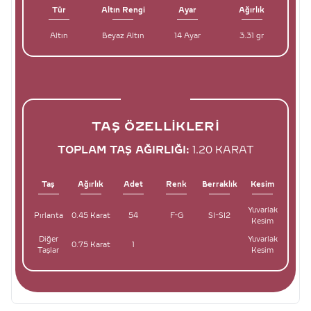
Tür
Altın Rengi
Ayar
Ağırlık
Altın
Beyaz Altın
14 Ayar
3.31 gr
TAŞ ÖZELLIKLERI
TOPLAM TAŞ AĞIRLIĞI:
1.20 KARAT
Taş
Ağırlık
Adet
Renk
Berraklık
Kesim
Yuvarlak
Pırlanta
0.45 Karat
54
F-G
SI-SI2
Kesim
Diğer
Yuvarlak
0.75 Karat
1
Taşlar
Kesim