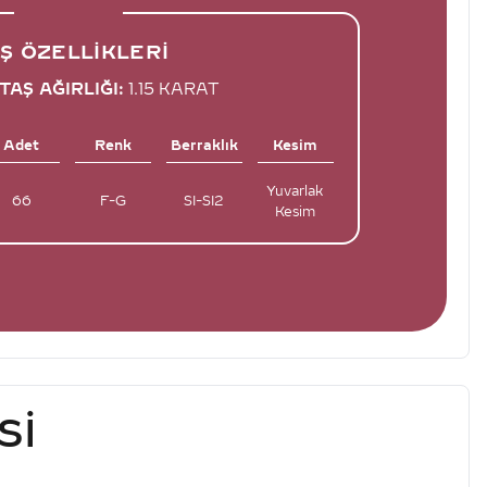
Ş ÖZELLIKLERI
TAŞ AĞIRLIĞI:
1.15 KARAT
Adet
Renk
Berraklık
Kesim
Yuvarlak
66
F-G
SI-SI2
Kesim
SI