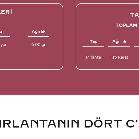
LERI
TA
TOPLAM 
ar
Ağırlık
Taş
Ağırlık
Ayar
6.00 gr
Pırlanta
1.15 Karat
IRLANTANIN DÖRT C'