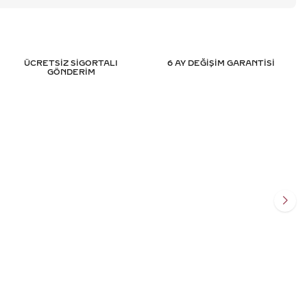
ÜCRETSİZ SİGORTALI
6 AY DEĞİŞİM GARANTİSİ
GÖNDERİM
TASARIM PIRLANTA
3.15 KARAT MARKIZ TASARIM PIR
SERTIFIKALI
YÜZÜK - HRD SERTIFIKALI
.975
TL
445.184
TL
%
50
011
TL
222.592
TL
Ekle
Sepete Ekle
SİT
3 TAKSİT
0 TL/Ay
74.197,33 TL/Ay