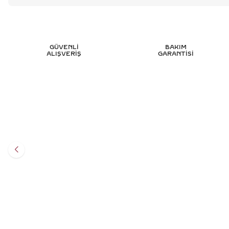
GÜVENLİ
BAKIM
ALIŞVERİŞ
GARANTİSİ
1.45 KARAT MARKIZ TASARIM PIRLANTA
2.30 KA
YÜZÜK - HRD SERTIFIKALI
247.502
TL
%
50
123.751
TL
Sepete Ekle
3 TAKSİT
41.250,33 TL/Ay