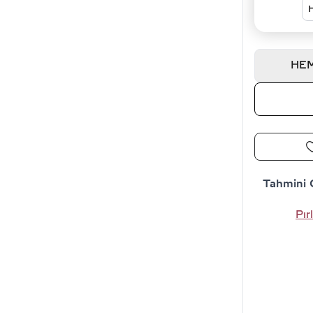
HEM
Tahmini 
Pır