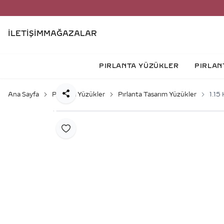
İLETIŞIM
MAĞAZALAR
PIRLANTA YÜZÜKLER
PIRLAN
Ana Sayfa
Pırlanta Yüzükler
Pırlanta Tasarım Yüzükler
1.15
Paylaş
Favoriye Ekle