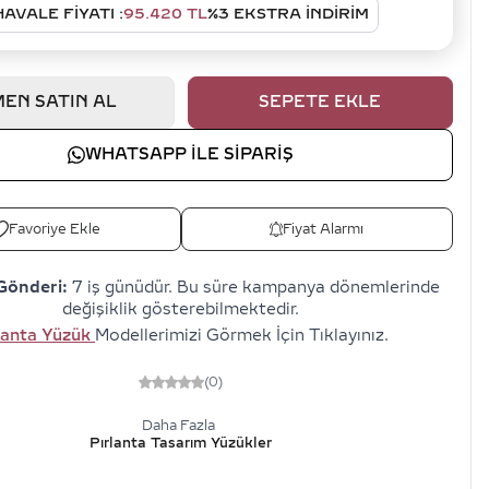
HAVALE FIYATI :
95.420
TL
%
3
EKSTRA İNDİRİM
EN SATIN AL
SEPETE EKLE
WHATSAPP ILE SIPARIŞ
Favoriye Ekle
Fiyat Alarmı
Gönderi:
7 iş günüdür. Bu süre kampanya dönemlerinde
değişiklik gösterebilmektedir.
lanta Yüzük
Modellerimizi Görmek İçin Tıklayınız.
(0)
Daha Fazla
Pırlanta Tasarım Yüzükler