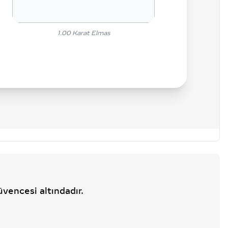
1.00
Karat Elmas
üvencesi altındadır.