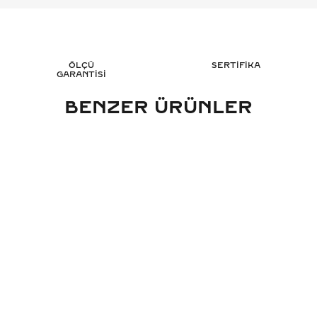
ÖLÇÜ
SERTİFİKA
GARANTİSİ
BENZER ÜRÜNLER
RAT TASARIM PIRLANTA YÜZÜK -
2.70 KARAT MARKIZ 
HRD SERTIFIKALI
YÜZÜK - HRD 
321.057
TL
301
%
50
%
50
160.552
TL
151.
Sepete Ekle
Sepete 
3 TAKSİT
3 TAK
53.517,33 TL/Ay
50.337,0