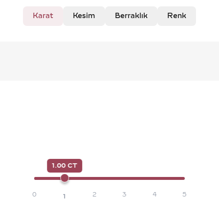
Karat
Kesim
Berraklık
Renk
1.00 CT
0
2
3
4
5
1