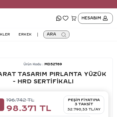
HESABIM
|
ARA
İKLER
ERKEK
Ürün Kodu :
MD52769
KARAT TASARIM PIRLANTA YÜZÜK
- HRD SERTIFIKALI
196.742
TL
PEŞİN FİYATINA
0
3 TAKSİT
98.371
TL
32.790,33 TL/AY