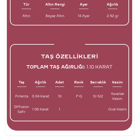
Tür
Altın Rengi
Ayar
Ağırlık
Altın
Beyaz Altın
14 Ayar
2.92 gr
TAŞ ÖZELLIKLERI
TOPLAM TAŞ AĞIRLIĞI:
1.10 KARAT
Taş
Ağırlık
Adet
Renk
Berraklık
Kesim
Yuvarlak
Pırlanta
0.04 Karat
10
F-G
SI-SI2
Kesim
Diffusion
1.06 Karat
1
Oval Kesim
Safir