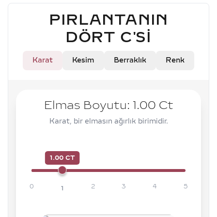
PIRLANTANIN
DÖRT C'SI
Karat
Kesim
Berraklık
Renk
Elmas Boyutu:
1.00
Ct
Karat, bir elmasın ağırlık birimidir.
1.00 CT
0
2
3
4
5
1