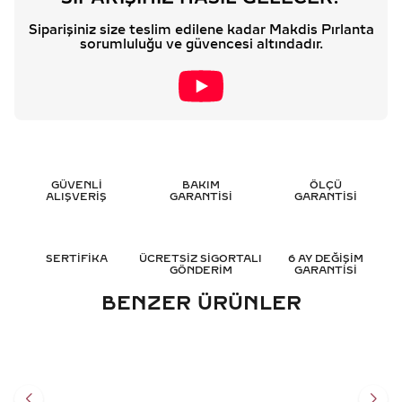
Siparişiniz size teslim edilene kadar Makdis Pırlanta
sorumluluğu ve güvencesi altındadır.
GÜVENLİ
BAKIM
ÖLÇÜ
ALIŞVERİŞ
GARANTİSİ
GARANTİSİ
SERTİFİKA
ÜCRETSİZ SİGORTALI
6 AY DEĞİŞİM
GÖNDERİM
GARANTİSİ
BENZER ÜRÜNLER
0.65 KARAT SAFIR PIRLANTA
4.15 KARAT SAFIR PIRLANTA
KOLYE - HRD SERTIFIKALI
KOLYE - HRD SERTIFIKALI
60.583
TL
103.964
TL
%
35
%
35
39.386
TL
67.586
TL