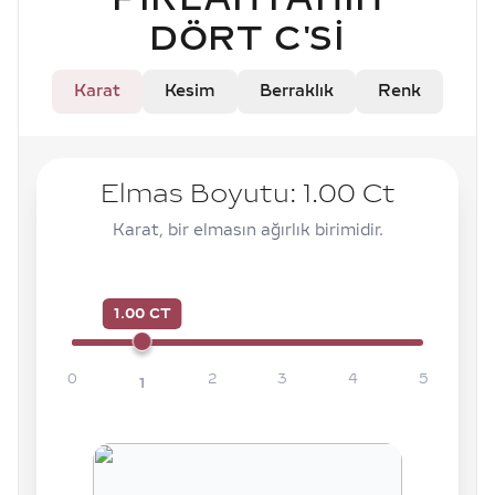
DÖRT C'SI
Karat
Kesim
Berraklık
Renk
Elmas Boyutu:
1.00
Ct
Karat, bir elmasın ağırlık birimidir.
1.00 CT
0
2
3
4
5
1