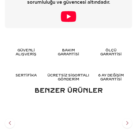
sorumluluğu ve güvencesi altındadır.
GÜVENLİ
BAKIM
ÖLÇÜ
ALIŞVERİŞ
GARANTİSİ
GARANTİSİ
SERTİFİKA
ÜCRETSİZ SİGORTALI
6 AY DEĞİŞİM
GÖNDERİM
GARANTİSİ
BENZER ÜRÜNLER
0.05 KARAT TASARIM
0.40 KARAT TASARIM
PIRLANTA KÜPE - HRD
PIRLANTA KÜPE - HRD
SERTIFIKALI
SERTIFIKALI
48.598
TL
63.544
TL
%
40
%
40
29.140
TL
38.117
TL
Sepete Ekle
Sepete Ekle