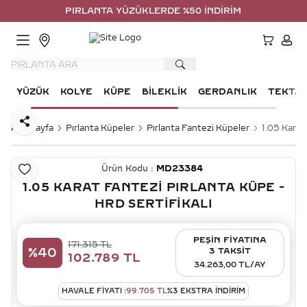
PIRLANTA YÜZÜKLERDE %50 İNDİRİM
HESA
YÜZÜK
KOLYE
KÜPE
BILEKLIK
GERDANLIK
TEKTA
Paylaş
Ana Sayfa
Pırlanta Küpeler
Pırlanta Fantezi Küpeler
1.05 Karat
Ürün Kodu :
MD23384
Favoriye Ekle
1.05 KARAT FANTEZI PIRLANTA KÜPE -
HRD SERTIFIKALI
PEŞİN FİYATINA
171.315
TL
%
40
3 TAKSİT
102.789
TL
34.263,00 TL/AY
HAVALE FIYATI :
99.705
TL
%
3
EKSTRA İNDİRİM