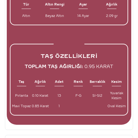
Tür
Altın Rengi
Ayar
Ağırlık
Altın
Beyaz Altın
14 Ayar
2.09 gr
TAŞ ÖZELLIKLERI
TOPLAM TAŞ AĞIRLIĞI:
0.95 KARAT
Taş
Ağırlık
Adet
Renk
Berraklık
Kesim
Yuvarlak
Pırlanta
0.10 Karat
13
F-G
SI-SI2
Kesim
Mavi Topaz
0.85 Karat
1
Oval Kesim