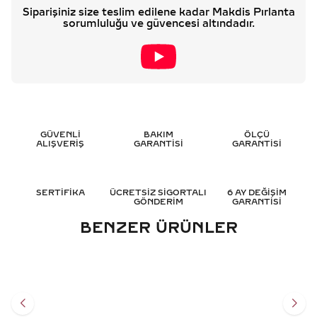
Siparişiniz size teslim edilene kadar Makdis Pırlanta
sorumluluğu ve güvencesi altındadır.
GÜVENLİ
BAKIM
ÖLÇÜ
ALIŞVERİŞ
GARANTİSİ
GARANTİSİ
SERTİFİKA
ÜCRETSİZ SİGORTALI
6 AY DEĞİŞİM
GÖNDERİM
GARANTİSİ
BENZER ÜRÜNLER
0.15 KARAT RENKLI
1.10 KARAT RENKLI
PIRLANTA YÜZÜK - HRD
PIRLANTA YÜZÜK - HRD
SERTIFIKALI
SERTIFIKALI
39.339
TL
59.878
TL
%
50
%
50
19.693
TL
29.939
TL