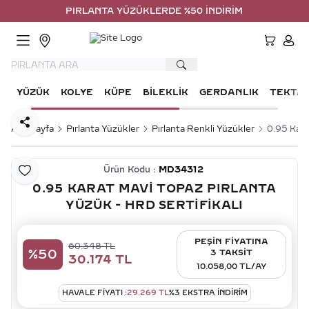
PIRLANTA YÜZÜKLERDE %50 İNDİRİM
HESA
YÜZÜK
KOLYE
KÜPE
BILEKLIK
GERDANLIK
TEKTA
Paylaş
Ana Sayfa
Pırlanta Yüzükler
Pırlanta Renkli Yüzükler
0.95 Kara
Ürün Kodu :
MD34312
Favoriye Ekle
0.95 KARAT MAVI TOPAZ PIRLANTA
YÜZÜK - HRD SERTIFIKALI
PEŞİN FİYATINA
60.348
TL
%
50
3 TAKSİT
30.174
TL
10.058,00 TL/AY
HAVALE FIYATI :
29.269
TL
%
3
EKSTRA İNDİRİM