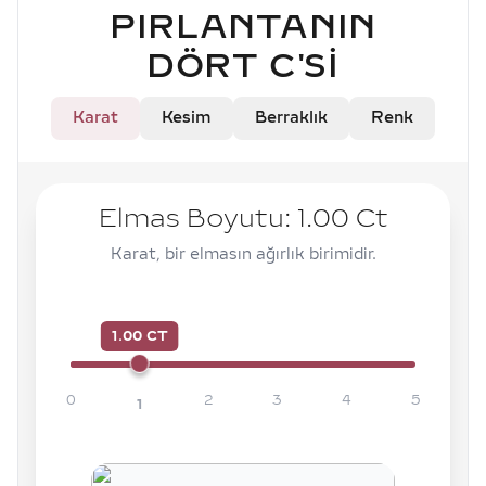
PIRLANTANIN
DÖRT C'SI
Karat
Kesim
Berraklık
Renk
Elmas Boyutu:
1.00
Ct
Karat, bir elmasın ağırlık birimidir.
1.00 CT
0
2
3
4
5
1