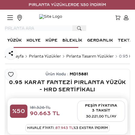
PIRLANTA YÜZÜKLERDE %50 İNDİRİM
HESA
YÜZÜK
KOLYE
KÜPE
BILEKLIK
GERDANLIK
TEKTA
Paylaş
Ana Sayfa
Pırlanta Yüzükler
Pırlanta Tasarım Yüzükler
0.95 Kar
Ürün Kodu :
MD15881
Favoriye Ekle
0.95 KARAT FANTEZI PIRLANTA YÜZÜK
- HRD SERTIFIKALI
PEŞİN FİYATINA
181.326
TL
%
50
3 TAKSİT
90.663
TL
30.221,00 TL/AY
HAVALE FIYATI :
87.943
TL
%
3
EKSTRA İNDİRİM