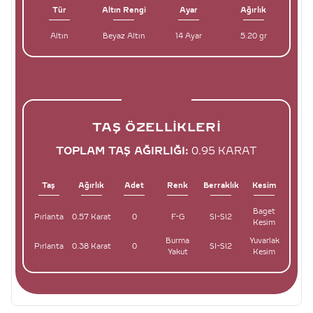
Tür
Altın Rengi
Ayar
Ağırlık
Altın
Beyaz Altın
14 Ayar
5.20 gr
TAŞ ÖZELLIKLERI
TOPLAM TAŞ AĞIRLIĞI:
0.95 KARAT
Taş
Ağırlık
Adet
Renk
Berraklık
Kesim
Baget
Pırlanta
0.57 Karat
0
F-G
SI-SI2
Kesim
Burma
Yuvarlak
Pırlanta
0.38 Karat
0
SI-SI2
Yakut
Kesim