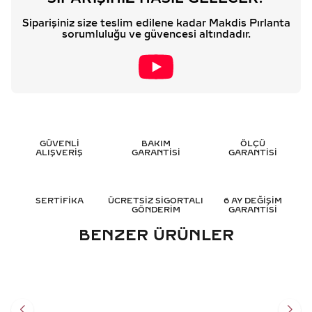
Siparişiniz size teslim edilene kadar Makdis Pırlanta
sorumluluğu ve güvencesi altındadır.
GÜVENLİ
BAKIM
ÖLÇÜ
ALIŞVERİŞ
GARANTİSİ
GARANTİSİ
SERTİFİKA
ÜCRETSİZ SİGORTALI
6 AY DEĞİŞİM
GÖNDERİM
GARANTİSİ
BENZER ÜRÜNLER
1.45 KARAT MARKIZ TASARIM
2.30 KARAT TASARIM
PIRLANTA YÜZÜK - HRD
PIRLANTA YÜZÜK - HRD
SERTIFIKALI
SERTIFIKALI
247.502
TL
321.057
TL
%
50
%
50
123.751
TL
160.552
TL