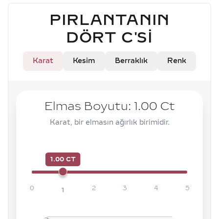
PIRLANTANIN
DÖRT C'SI
Karat
Kesim
Berraklık
Renk
Elmas Boyutu:
1.00
Ct
Karat, bir elmasın ağırlık birimidir.
1.00 CT
0
2
3
4
5
1