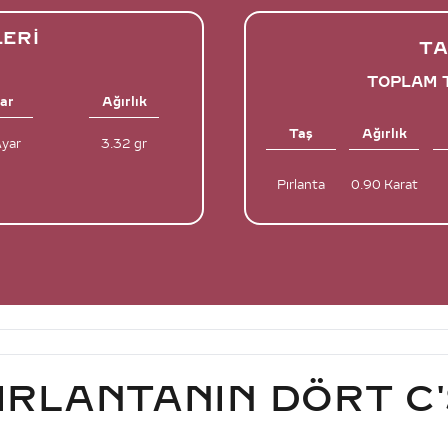
LERI
TA
TOPLAM T
ar
Ağırlık
Taş
Ağırlık
Ayar
3.32 gr
Pırlanta
0.90 Karat
IRLANTANIN DÖRT C'