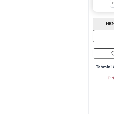
HEM
Tahmini 
Pır