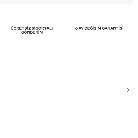
ÜCRETSİZ SİGORTALI
6 AY DEĞİŞİM GARANTİSİ
GÖNDERİM
TEKTAŞ PIRLANTA
0.65 KARAT OVAL TEKTAŞ PIRL
SERTIFIKALI
YÜZÜK - HRD SERTIFIKALI
.743
TL
128.639
TL
%
50
395
TL
64.296
TL
Ekle
Sepete Ekle
SİT
3 TAKSİT
 TL/Ay
21.432,00 TL/Ay