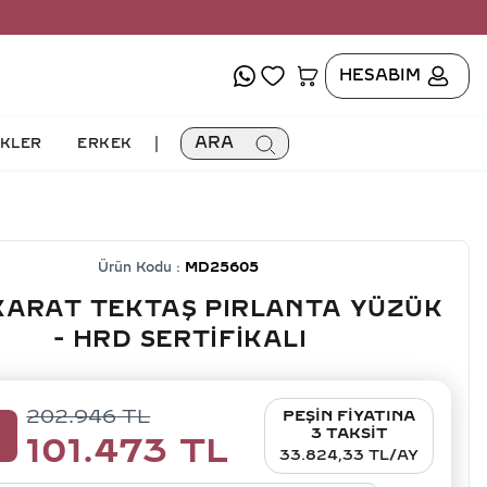
HESABIM
|
ARA
İKLER
ERKEK
Ürün Kodu :
MD25605
KARAT TEKTAŞ PIRLANTA YÜZÜK
- HRD SERTIFIKALI
202.946
TL
PEŞİN FİYATINA
0
3 TAKSİT
101.473
TL
33.824,33 TL/AY