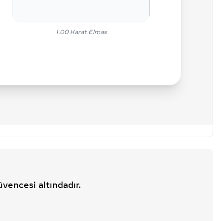
1.00
Karat Elmas
üvencesi altındadır.