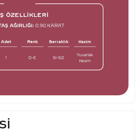
Ş ÖZELLIKLERI
AŞ AĞIRLIĞI:
0.90 KARAT
Adet
Renk
Berraklık
Kesim
Yuvarlak
1
D-E
SI-SI2
Kesim
SI