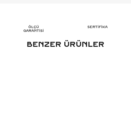
ÖLÇÜ
SERTİFİKA
GARANTİSİ
BENZER ÜRÜNLER
KARAT OVAL TEKTAŞ PIRLANTA
0.70 KARAT OVAL 
ÜZÜK - HRD SERTIFIKALI
YÜZÜK - HRD 
116.701
TL
120
%
50
%
50
58.374
TL
60.
Sepete Ekle
Sepete 
3 TAKSİT
3 TAK
19.458,00 TL/Ay
20.131,67