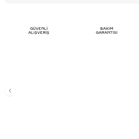
GÜVENLİ
BAKIM
ALIŞVERİŞ
GARANTİSİ
0.55 KARAT TEKTAŞ PIRLANTA YÜZÜK -
0.60 
HRD SERTIFIKALI
Y
100.345
TL
%
50
50.196
TL
Sepete Ekle
3 TAKSİT
16.732,00 TL/Ay