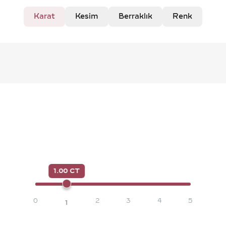
Karat
Kesim
Berraklık
Renk
1.00 CT
0
2
3
4
5
1