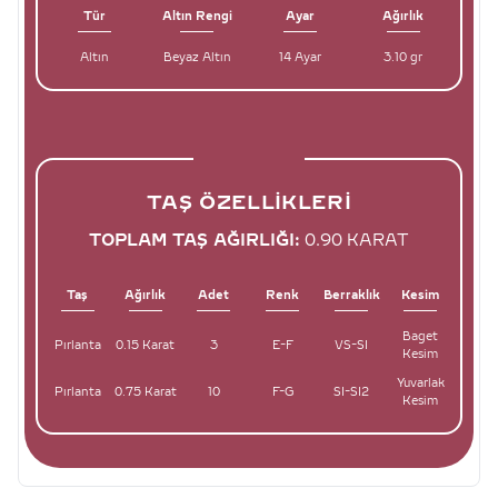
Tür
Altın Rengi
Ayar
Ağırlık
Altın
Beyaz Altın
14 Ayar
3.10 gr
TAŞ ÖZELLIKLERI
TOPLAM TAŞ AĞIRLIĞI:
0.90 KARAT
Taş
Ağırlık
Adet
Renk
Berraklık
Kesim
Baget
Pırlanta
0.15 Karat
3
E-F
VS-SI
Kesim
Yuvarlak
Pırlanta
0.75 Karat
10
F-G
SI-SI2
Kesim