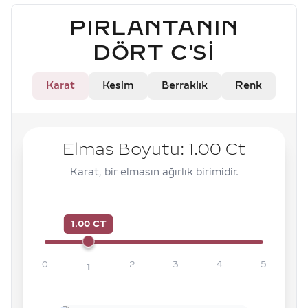
PIRLANTANIN
DÖRT C'SI
Karat
Kesim
Berraklık
Renk
Elmas Boyutu:
1.00
Ct
Karat, bir elmasın ağırlık birimidir.
1.00 CT
0
2
3
4
5
1