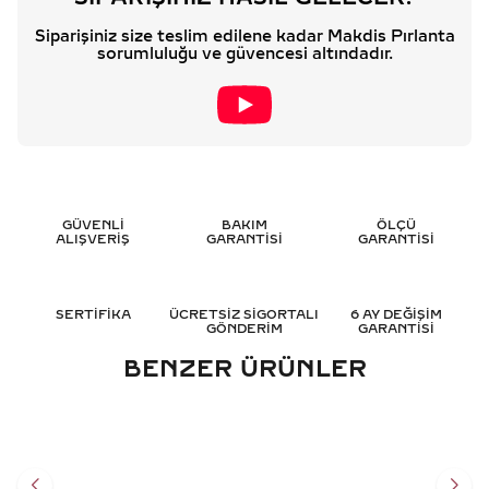
Siparişiniz size teslim edilene kadar Makdis Pırlanta
sorumluluğu ve güvencesi altındadır.
GÜVENLİ
BAKIM
ÖLÇÜ
ALIŞVERİŞ
GARANTİSİ
GARANTİSİ
SERTİFİKA
ÜCRETSİZ SİGORTALI
6 AY DEĞİŞİM
GÖNDERİM
GARANTİSİ
BENZER ÜRÜNLER
1.45 KARAT MARKIZ TASARIM
2.30 KARAT TASARIM
PIRLANTA YÜZÜK - HRD
PIRLANTA YÜZÜK - HRD
SERTIFIKALI
SERTIFIKALI
247.502
TL
321.057
TL
%
50
%
50
123.751
TL
160.552
TL