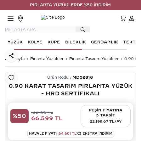
PIRLANTA YÜZÜKLERDE %50 İNDİRİM
HESA
YÜZÜK
KOLYE
KÜPE
BILEKLIK
GERDANLIK
TEKTA
Paylaş
Ana Sayfa
Pırlanta Yüzükler
Pırlanta Tasarım Yüzükler
0.90 Kar
Ürün Kodu :
MD52818
Favoriye Ekle
0.90 KARAT TASARIM PIRLANTA YÜZÜK
- HRD SERTIFIKALI
PEŞİN FİYATINA
133.198
TL
%
50
3 TAKSİT
66.599
TL
22.199,67 TL/AY
HAVALE FIYATI :
64.601
TL
%
3
EKSTRA İNDİRİM