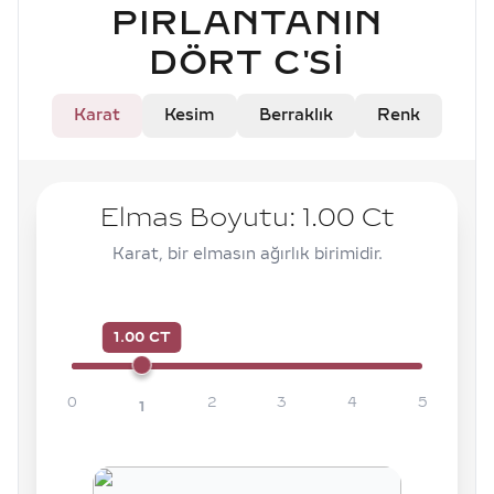
PIRLANTANIN
DÖRT C'SI
Karat
Kesim
Berraklık
Renk
Elmas Boyutu:
1.00
Ct
Karat, bir elmasın ağırlık birimidir.
1.00 CT
0
2
3
4
5
1