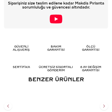
Siparişiniz size teslim edilene kadar Makdis Pırlanta
sorumluluğu ve güvencesi altındadır.
GÜVENLİ
BAKIM
ÖLÇÜ
ALIŞVERİŞ
GARANTİSİ
GARANTİSİ
SERTİFİKA
ÜCRETSİZ SİGORTALI
6 AY DEĞİŞİM
GÖNDERİM
GARANTİSİ
BENZER ÜRÜNLER
0.35 KARAT BEŞTAŞ
1.15 KARAT BEŞTAŞ
PIRLANTA YÜZÜK - HRD
PIRLANTA YÜZÜK - HRD
SERTIFIKALI
SERTIFIKALI
86.104
TL
231.851
TL
%
50
%
50
43.052
TL
115.949
TL