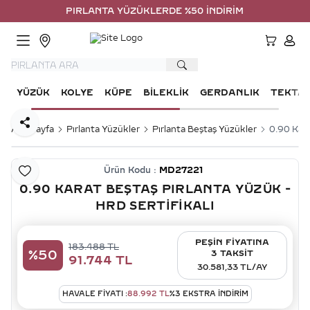
PIRLANTA YÜZÜKLERDE %50 İNDİRİM
HESA
YÜZÜK
KOLYE
KÜPE
BILEKLIK
GERDANLIK
TEKTA
Paylaş
Ana Sayfa
Pırlanta Yüzükler
Pırlanta Beştaş Yüzükler
0.90 Kara
Ürün Kodu :
MD27221
Favoriye Ekle
0.90 KARAT BEŞTAŞ PIRLANTA YÜZÜK -
HRD SERTIFIKALI
PEŞİN FİYATINA
183.488
TL
%
50
3 TAKSİT
91.744
TL
30.581,33 TL/AY
HAVALE FIYATI :
88.992
TL
%
3
EKSTRA İNDİRİM