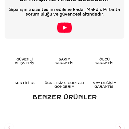
Siparişiniz size teslim edilene kadar Makdis Pırlanta
sorumluluğu ve güvencesi altındadır.
GÜVENLİ
BAKIM
ÖLÇÜ
ALIŞVERİŞ
GARANTİSİ
GARANTİSİ
SERTİFİKA
ÜCRETSİZ SİGORTALI
6 AY DEĞİŞİM
GÖNDERİM
GARANTİSİ
BENZER ÜRÜNLER
0.05 KARAT BAGET
5.40 KARAT BAGET TAMTUR
PIRLANTA YÜZÜK - HRD
PIRLANTA YÜZÜK - HRD
SERTIFIKALI
SERTIFIKALI
38.681
TL
790.775
TL
%
50
%
50
19.317
TL
395.411
TL