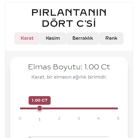
PIRLANTANIN
DÖRT C'SI
Karat
Kesim
Berraklık
Renk
Elmas Boyutu:
1.00
Ct
Karat, bir elmasın ağırlık birimidir.
1.00 CT
0
2
3
4
5
1