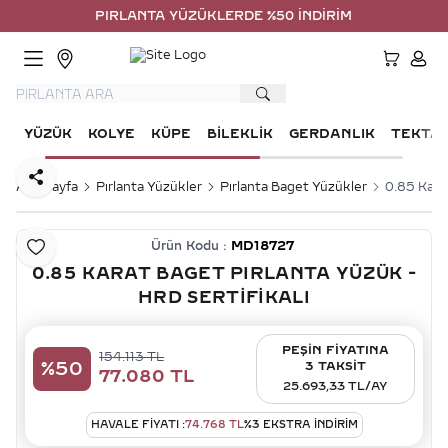
PIRLANTA YÜZÜKLERDE %50 İNDİRİM
HESA
YÜZÜK
KOLYE
KÜPE
BILEKLIK
GERDANLIK
TEKTA
Paylaş
Ana Sayfa
Pırlanta Yüzükler
Pırlanta Baget Yüzükler
0.85 Karat
Ürün Kodu :
MD18727
Favoriye Ekle
0.85 KARAT BAGET PIRLANTA YÜZÜK -
HRD SERTIFIKALI
PEŞİN FİYATINA
154.113
TL
%
50
3 TAKSİT
77.080
TL
25.693,33 TL/AY
HAVALE FIYATI :
74.768
TL
%
3
EKSTRA İNDİRİM