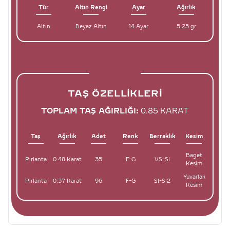
Tür
Altın Rengi
Ayar
Ağırlık
Altın
Beyaz Altın
14 Ayar
5.25 gr
TAŞ ÖZELLIKLERI
TOPLAM TAŞ AĞIRLIĞI:
0.85 KARAT
Taş
Ağırlık
Adet
Renk
Berraklık
Kesim
Baget
Pırlanta
0.48 Karat
35
F-G
VS-SI
Kesim
Yuvarlak
Pırlanta
0.37 Karat
96
F-G
SI-SI2
Kesim