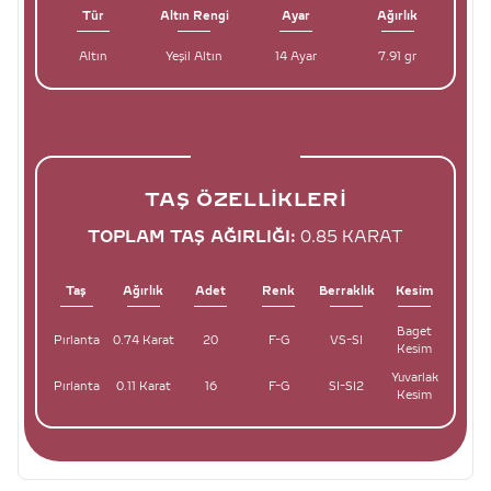
Tür
Altın Rengi
Ayar
Ağırlık
Altın
Yeşil Altın
14 Ayar
7.91 gr
TAŞ ÖZELLIKLERI
TOPLAM TAŞ AĞIRLIĞI:
0.85 KARAT
Taş
Ağırlık
Adet
Renk
Berraklık
Kesim
Baget
Pırlanta
0.74 Karat
20
F-G
VS-SI
Kesim
Yuvarlak
Pırlanta
0.11 Karat
16
F-G
SI-SI2
Kesim