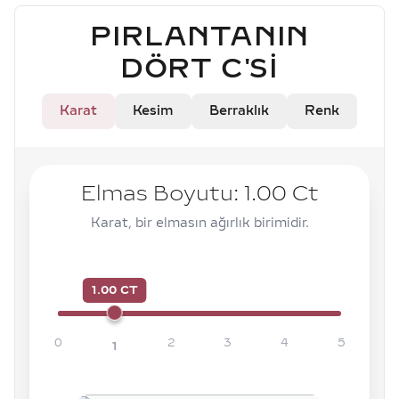
PIRLANTANIN
DÖRT C'SI
Karat
Kesim
Berraklık
Renk
Elmas Boyutu:
1.00
Ct
Karat, bir elmasın ağırlık birimidir.
1.00 CT
0
2
3
4
5
1