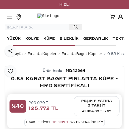
HIZLI KA
HESA
YÜZÜK
KOLYE
KÜPE
BILEKLIK
GERDANLIK
TEKTA
Paylaş
Ana Sayfa
Pırlanta Küpeler
Pırlanta Baget Küpeler
0.85 Karat B
Ürün Kodu :
MD42964
Favoriye Ekle
0.85 KARAT BAGET PIRLANTA KÜPE -
HRD SERTIFIKALI
PEŞİN FİYATINA
209.620
TL
%
40
3 TAKSİT
125.772
TL
41.924,00 TL/AY
HAVALE FIYATI :
121.999
TL
%
3
EKSTRA İNDİRİM