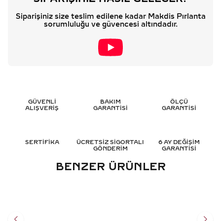
Siparişiniz size teslim edilene kadar Makdis Pırlanta
sorumluluğu ve güvencesi altındadır.
GÜVENLİ
BAKIM
ÖLÇÜ
ALIŞVERİŞ
GARANTİSİ
GARANTİSİ
SERTİFİKA
ÜCRETSİZ SİGORTALI
6 AY DEĞİŞİM
GÖNDERİM
GARANTİSİ
BENZER ÜRÜNLER
0.20 KARAT BAGET
0.40 KARAT BAGET
PIRLANTA KÜPE - HRD
PIRLANTA KÜPE - HRD
SERTIFIKALI
SERTIFIKALI
37.459
TL
62.322
TL
%
40
%
40
22.466
TL
37.412
TL