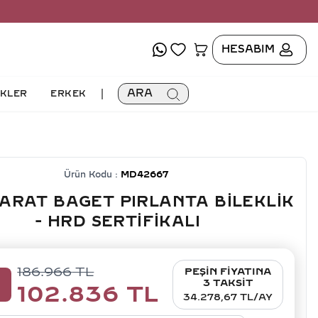
HESABIM
|
ARA
İKLER
ERKEK
Ürün Kodu :
MD42667
KARAT BAGET PIRLANTA BILEKLIK
- HRD SERTIFIKALI
186.966
TL
PEŞİN FİYATINA
5
3 TAKSİT
102.836
TL
34.278,67 TL/AY