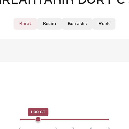
IRLANTANIN DÖRT C'
Karat
Kesim
Berraklık
Renk
1.00 CT