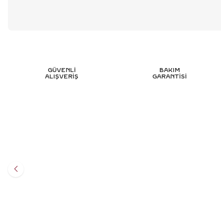
GÜVENLİ
BAKIM
ALIŞVERİŞ
GARANTİSİ
0.75 KARAT BAGET PIRLANTA BILEKLIK -
1.15 K
HRD SERTIFIKALI
250.698
TL
%
45
137.898
TL
Sepete Ekle
3 TAKSİT