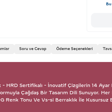
Bu 
umlar
Soru ve Cevap
Ödeme Seçenekleri
Tavs
- HRD Sertifikalı - İnovatif Çizgilerin 14 Ayar B
Formuyla Çağdaş Bir Tasarım Dili Sunuyor. Her 
F-G Renk Tonu Ve Vs-si Berraklık İle Kusursuz 