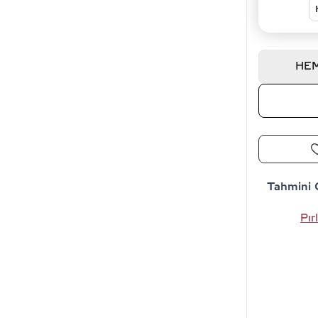
HEM
Tahmini 
Pır