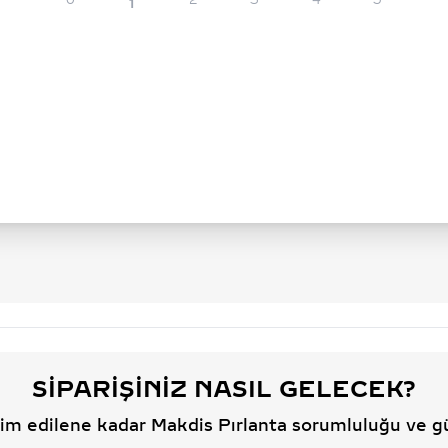
0
2
3
4
5
1
SIPARIŞINIZ NASIL GELECEK?
slim edilene kadar Makdis Pırlanta sorumluluğu ve g