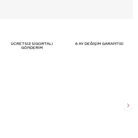
ÜCRETSİZ SİGORTALI
6 AY DEĞİŞİM GARANTİSİ
GÖNDERİM
IRLANTA KELEPÇE -
1.95 KARAT BAGET PIRLANTA BILEK
IFIKALI
HRD SERTIFIKALI
119
TL
240.405
TL
%
45
.299
TL
132.211
TL
Ekle
Sepete Ekle
SİT
3 TAKSİT