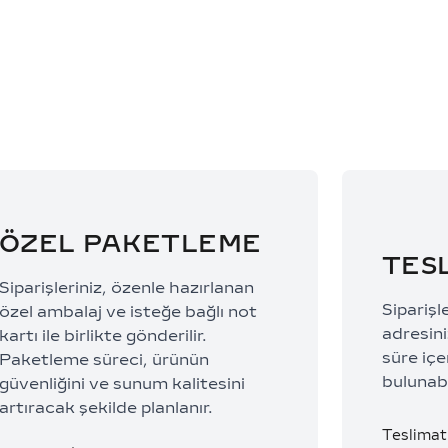
42.723,00 TL/Ay
39.433,0
ÖZEL PAKETLEME
TES
Siparişleriniz, özenle hazırlanan
Siparişl
özel ambalaj ve isteğe bağlı not
adresiniz
kartı ile birlikte gönderilir.
süre içe
Paketleme süreci, ürünün
bulunabi
güvenliğini ve sunum kalitesini
artıracak şekilde planlanır.
Teslimat 