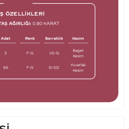
Ş ÖZELLIKLERI
AŞ AĞIRLIĞI:
0.80 KARAT
Adet
Renk
Berraklık
Kesim
Baget
3
F-G
VS-SI
Kesim
Yuvarlak
66
F-G
SI-SI2
Kesim