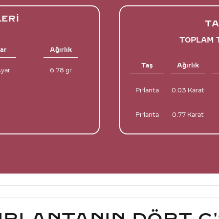
LERI
TA
TOPLAM T
ar
Ağırlık
Taş
Ağırlık
Ayar
6.78 gr
Pırlanta
0.03 Karat
Pırlanta
0.77 Karat