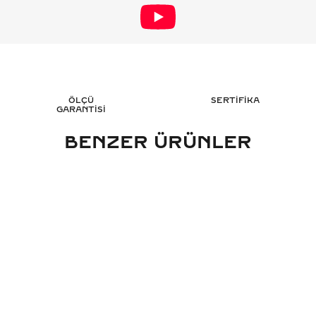
ÖLÇÜ
SERTİFİKA
GARANTİSİ
BENZER ÜRÜNLER
ARAT PIRLANTA BILEKLIK - HRD
0.75 KARAT BAGET P
SERTIFIKALI
HRD SERT
213.615
TL
215.
%
40
%
45
128.169
TL
118
Sepete Ekle
Sepete 
3 TAKSİT
3 TAK