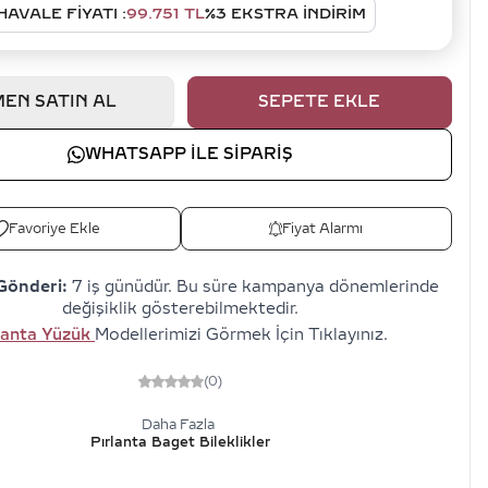
HAVALE FIYATI :
99.751
TL
%
3
EKSTRA İNDİRİM
EN SATIN AL
SEPETE EKLE
WHATSAPP ILE SIPARIŞ
Favoriye Ekle
Fiyat Alarmı
Gönderi:
7 iş günüdür. Bu süre kampanya dönemlerinde
değişiklik gösterebilmektedir.
lanta Yüzük
Modellerimizi Görmek İçin Tıklayınız.
(0)
Daha Fazla
Pırlanta Baget Bileklikler