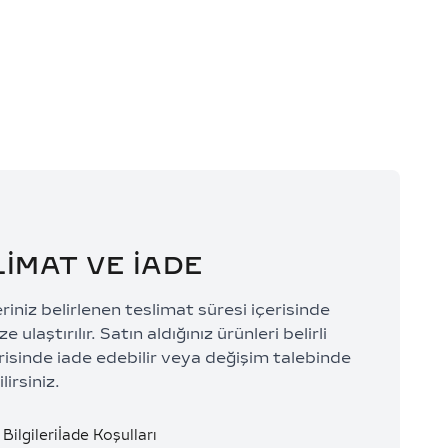
0 TL/Ay
44.070,33 TL/Ay
LİMAT VE İADE
eriniz belirlenen teslimat süresi içerisinde
e ulaştırılır. Satın aldığınız ürünleri belirli
risinde iade edebilir veya değişim talebinde
lirsiniz.
Bilgileri
İade Koşulları