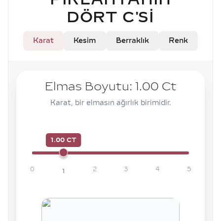
DÖRT C'SI
Karat
Kesim
Berraklık
Renk
Elmas Boyutu:
1.00
Ct
Karat, bir elmasın ağırlık birimidir.
1.00 CT
0
2
3
4
5
1