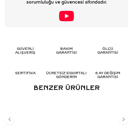
sorumluluğu ve güvencesi altındadır.
GÜVENLİ
BAKIM
ÖLÇÜ
ALIŞVERİŞ
GARANTİSİ
GARANTİSİ
SERTİFİKA
ÜCRETSİZ SİGORTALI
6 AY DEĞİŞİM
GÖNDERİM
GARANTİSİ
BENZER ÜRÜNLER
0.55 KARAT TEKTAŞ
0.60 KARAT OVAL TEKTAŞ
PIRLANTA YÜZÜK - HRD
PIRLANTA YÜZÜK - HRD
SERTIFIKALI
SERTIFIKALI
100.345
TL
116.701
TL
%
50
%
50
50.196
TL
58.374
TL
Sepete Ekle
Sepete Ekle