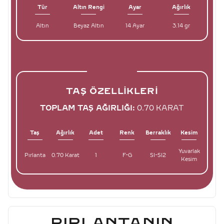
Tür
Altın Rengi
Ayar
Ağırlık
Altın
Beyaz Altın
14 Ayar
3.14 gr
TAŞ ÖZELLIKLERI
TOPLAM TAŞ AĞIRLIĞI:
0.70 KARAT
Taş
Ağırlık
Adet
Renk
Berraklık
Kesim
Yuvarlak
Pırlanta
0.70 Karat
1
F-G
SI-SI2
Kesim
PIRLANTANIN