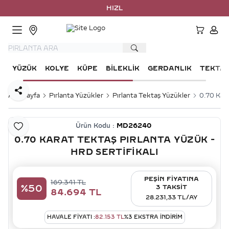
HIZLI KA
HESA
YÜZÜK
KOLYE
KÜPE
BILEKLIK
GERDANLIK
TEKTA
Paylaş
Ana Sayfa
Pırlanta Yüzükler
Pırlanta Tektaş Yüzükler
0.70 Kara
Ürün Kodu :
MD26240
Favoriye Ekle
0.70 KARAT TEKTAŞ PIRLANTA YÜZÜK -
HRD SERTIFIKALI
PEŞİN FİYATINA
169.341
TL
%
50
3 TAKSİT
84.694
TL
28.231,33 TL/AY
HAVALE FIYATI :
82.153
TL
%
3
EKSTRA İNDİRİM