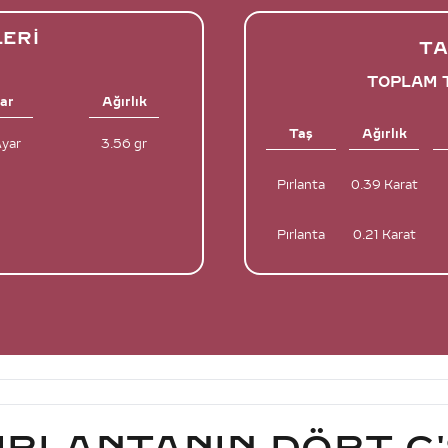
LERI
TA
TOPLAM T
ar
Ağırlık
Taş
Ağırlık
Ayar
3.56 gr
Pırlanta
0.39 Karat
Pırlanta
0.21 Karat