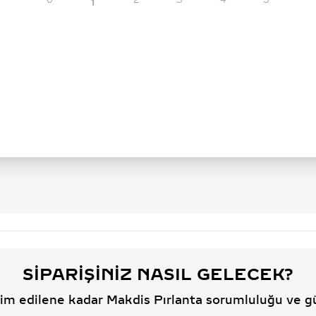
0
2
3
4
5
1
SIPARIŞINIZ NASIL GELECEK?
slim edilene kadar Makdis Pırlanta sorumluluğu ve g