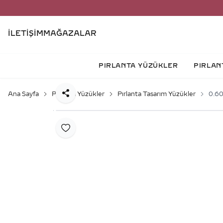
İLETIŞIM
MAĞAZALAR
PIRLANTA YÜZÜKLER
PIRLAN
Ana Sayfa
Pırlanta Yüzükler
Pırlanta Tasarım Yüzükler
0.60
Paylaş
Favoriye Ekle