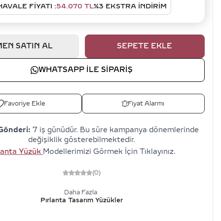
HAVALE FIYATI :
54.070
TL
%
3
EKSTRA İNDİRİM
EN SATIN AL
SEPETE EKLE
WHATSAPP ILE SIPARIŞ
Favoriye Ekle
Fiyat Alarmı
Gönderi:
7 iş günüdür. Bu süre kampanya dönemlerinde
değişiklik gösterebilmektedir.
lanta Yüzük
Modellerimizi Görmek İçin Tıklayınız.
(0)
Daha Fazla
Pırlanta Tasarım Yüzükler