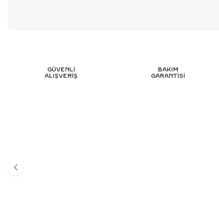
GÜVENLİ
BAKIM
ALIŞVERİŞ
GARANTİSİ
1.45 KARAT MARKIZ TASARIM PIRLANTA
2.30 KA
YÜZÜK - HRD SERTIFIKALI
247.502
TL
%
50
123.751
TL
Sepete Ekle
3 TAKSİT