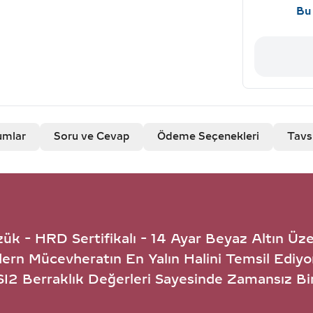
Bu 
umlar
Soru ve Cevap
Ödeme Seçenekleri
Tavs
ük - HRD Sertifikalı - 14 Ayar Beyaz Altın Üz
rn Mücevheratın En Yalın Halini Temsil Ediyor.
SI2 Berraklık Değerleri Sayesinde Zamansız Bir