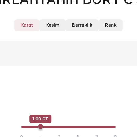
IRLANTANIN DÖRT C'
Karat
Kesim
Berraklık
Renk
1.00 CT