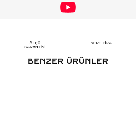
ÖLÇÜ
SERTİFİKA
GARANTİSİ
BENZER ÜRÜNLER
RAT TASARIM PIRLANTA YÜZÜK -
2.70 KARAT MARKIZ 
HRD SERTIFIKALI
YÜZÜK - HRD 
321.057
TL
301
%
50
%
50
160.552
TL
151.
Sepete Ekle
Sepete 
3 TAKSİT
3 TAK