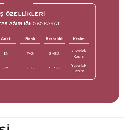
Ş ÖZELLIKLERI
AŞ AĞIRLIĞI:
0.60 KARAT
Adet
Renk
Berraklık
Kesim
Yuvarlak
13
F-G
SI-SI2
Kesim
Yuvarlak
26
F-G
SI-SI2
Kesim