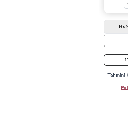
HEM
Tahmini 
Pır