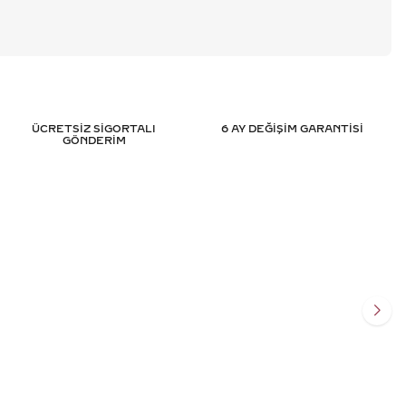
ÜCRETSİZ SİGORTALI
6 AY DEĞİŞİM GARANTİSİ
GÖNDERİM
TASARIM PIRLANTA
3.15 KARAT MARKIZ TASARIM PIR
SERTIFIKALI
YÜZÜK - HRD SERTIFIKALI
.975
TL
445.184
TL
%
50
011
TL
222.592
TL
Ekle
Sepete Ekle
SİT
3 TAKSİT