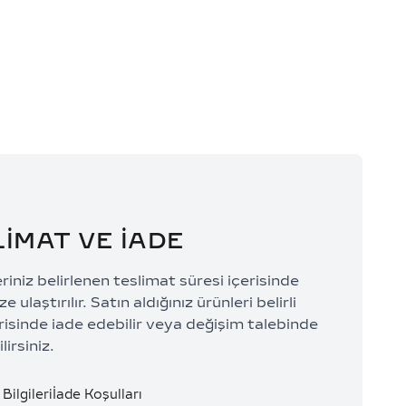
0 TL/Ay
74.197,33 TL/Ay
LİMAT VE İADE
eriniz belirlenen teslimat süresi içerisinde
e ulaştırılır. Satın aldığınız ürünleri belirli
risinde iade edebilir veya değişim talebinde
lirsiniz.
Bilgileri
İade Koşulları