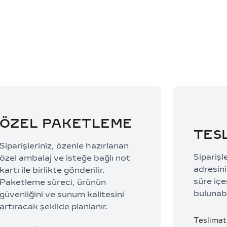
53.517,33 TL/Ay
50.337,0
ÖZEL PAKETLEME
TES
Siparişleriniz, özenle hazırlanan
Siparişl
özel ambalaj ve isteğe bağlı not
adresiniz
kartı ile birlikte gönderilir.
süre içe
Paketleme süreci, ürünün
bulunabi
güvenliğini ve sunum kalitesini
artıracak şekilde planlanır.
Teslimat 