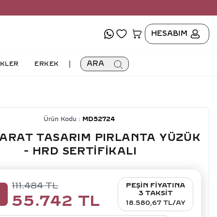
HESABIM
|
ARA
İKLER
ERKEK
Ürün Kodu :
MD52724
KARAT TASARIM PIRLANTA YÜZÜK
- HRD SERTIFIKALI
111.484
TL
PEŞİN FİYATINA
0
3 TAKSİT
55.742
TL
18.580,67 TL/AY