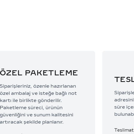
53.517,33 TL/Ay
50.337,0
ÖZEL PAKETLEME
TES
Siparişleriniz, özenle hazırlanan
Siparişl
özel ambalaj ve isteğe bağlı not
adresiniz
kartı ile birlikte gönderilir.
süre içe
Paketleme süreci, ürünün
bulunabi
güvenliğini ve sunum kalitesini
artıracak şekilde planlanır.
Teslimat 