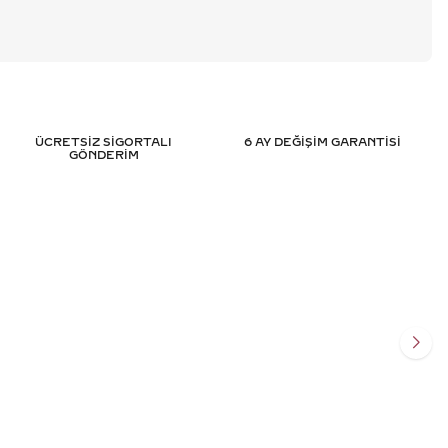
ÜCRETSİZ SİGORTALI
6 AY DEĞİŞİM GARANTİSİ
GÖNDERİM
TASARIM PIRLANTA
3.15 KARAT MARKIZ TASARIM PIR
SERTIFIKALI
YÜZÜK - HRD SERTIFIKALI
.975
TL
445.184
TL
%
50
011
TL
222.592
TL
Ekle
Sepete Ekle
SİT
3 TAKSİT