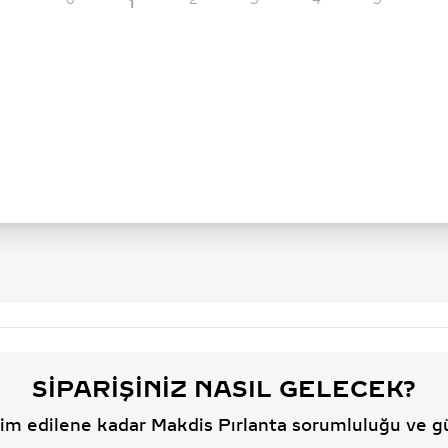
0
2
3
4
5
1
SIPARIŞINIZ NASIL GELECEK?
slim edilene kadar Makdis Pırlanta sorumluluğu ve g