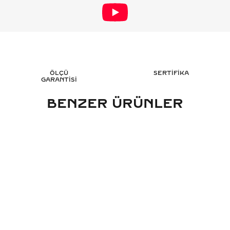
ÖLÇÜ
SERTİFİKA
GARANTİSİ
BENZER ÜRÜNLER
RAT TASARIM PIRLANTA YÜZÜK -
2.70 KARAT MARKIZ 
HRD SERTIFIKALI
YÜZÜK - HRD 
321.057
TL
301
%
50
%
50
160.552
TL
151.
Sepete Ekle
Sepete 
3 TAKSİT
3 TAK