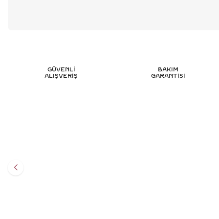
GÜVENLİ
BAKIM
ALIŞVERİŞ
GARANTİSİ
1.45 KARAT MARKIZ TASARIM PIRLANTA
2.30 KA
YÜZÜK - HRD SERTIFIKALI
247.502
TL
%
50
123.751
TL
Sepete Ekle
3 TAKSİT