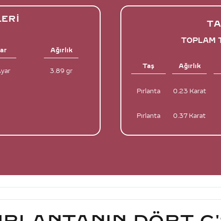
LERI
TA
TOPLAM T
ar
Ağırlık
Taş
Ağırlık
Ayar
3.89 gr
Pırlanta
0.23 Karat
Pırlanta
0.37 Karat