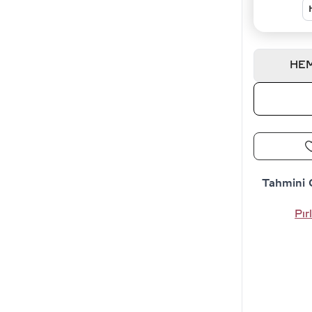
HEM
Tahmini 
Pır