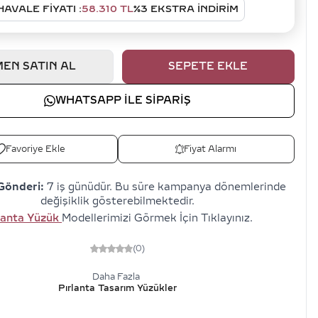
HAVALE FIYATI :
58.310
TL
%
3
EKSTRA İNDİRİM
EN SATIN AL
SEPETE EKLE
WHATSAPP ILE SIPARIŞ
Favoriye Ekle
Fiyat Alarmı
Gönderi:
7 iş günüdür. Bu süre kampanya dönemlerinde
değişiklik gösterebilmektedir.
lanta Yüzük
Modellerimizi Görmek İçin Tıklayınız.
(0)
Daha Fazla
Pırlanta Tasarım Yüzükler