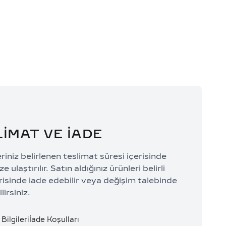
0 TL/Ay
74.197,33 TL/Ay
LİMAT VE İADE
eriniz belirlenen teslimat süresi içerisinde
e ulaştırılır. Satın aldığınız ürünleri belirli
risinde iade edebilir veya değişim talebinde
lirsiniz.
Bilgileri
İade Koşulları