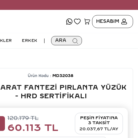
HESABIM
|
ARA
İKLER
ERKEK
Ürün Kodu :
MD32038
KARAT FANTEZI PIRLANTA YÜZÜK
- HRD SERTIFIKALI
120.179
TL
PEŞİN FİYATINA
0
3 TAKSİT
60.113
TL
20.037,67 TL/AY