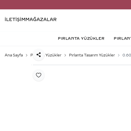
İLETIŞIM
MAĞAZALAR
PIRLANTA YÜZÜKLER
PIRLAN
Ana Sayfa
Pırlanta Yüzükler
Pırlanta Tasarım Yüzükler
0.60
Paylaş
Favoriye Ekle