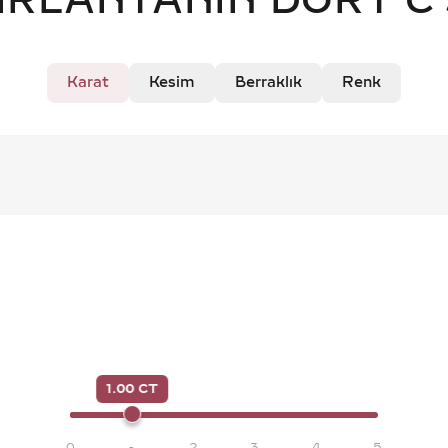
IRLANTANIN DÖRT C'
Karat
Kesim
Berraklık
Renk
1.00 CT