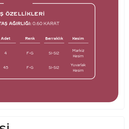
Ş ÖZELLIKLERI
AŞ AĞIRLIĞI:
0.60 KARAT
Adet
Renk
Berraklık
Kesim
Markiz
4
F-G
SI-SI2
Kesim
Yuvarlak
45
F-G
SI-SI2
Kesim