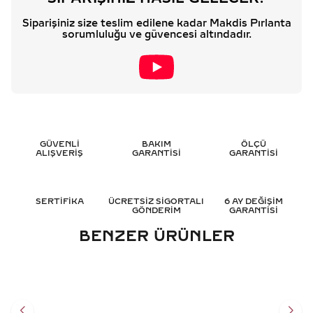
Siparişiniz size teslim edilene kadar Makdis Pırlanta
sorumluluğu ve güvencesi altındadır.
GÜVENLİ
BAKIM
ÖLÇÜ
ALIŞVERİŞ
GARANTİSİ
GARANTİSİ
SERTİFİKA
ÜCRETSİZ SİGORTALI
6 AY DEĞİŞİM
GÖNDERİM
GARANTİSİ
BENZER ÜRÜNLER
0.15 KARAT RENKLI
1.10 KARAT RENKLI
PIRLANTA YÜZÜK - HRD
PIRLANTA YÜZÜK - HRD
SERTIFIKALI
SERTIFIKALI
39.339
TL
59.878
TL
%
50
%
50
19.693
TL
29.939
TL