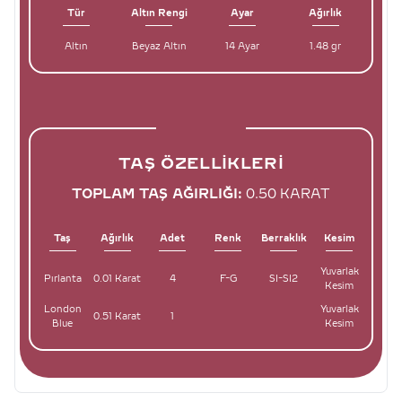
Tür
Altın Rengi
Ayar
Ağırlık
Altın
Beyaz Altın
14 Ayar
1.48 gr
TAŞ ÖZELLIKLERI
TOPLAM TAŞ AĞIRLIĞI:
0.50 KARAT
Taş
Ağırlık
Adet
Renk
Berraklık
Kesim
Yuvarlak
Pırlanta
0.01 Karat
4
F-G
SI-SI2
Kesim
London
Yuvarlak
0.51 Karat
1
Blue
Kesim