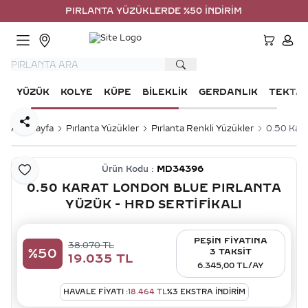
PIRLANTA YÜZÜKLERDE %50 İNDİRİM
HESA
YÜZÜK
KOLYE
KÜPE
BILEKLIK
GERDANLIK
TEKTA
Paylaş
Ana Sayfa
Pırlanta Yüzükler
Pırlanta Renkli Yüzükler
0.50 Kara
Ürün Kodu :
MD34396
Favoriye Ekle
0.50 KARAT LONDON BLUE PIRLANTA
YÜZÜK - HRD SERTIFIKALI
PEŞİN FİYATINA
38.070
TL
%
50
3 TAKSİT
19.035
TL
6.345,00 TL/AY
HAVALE FIYATI :
18.464
TL
%
3
EKSTRA İNDİRİM