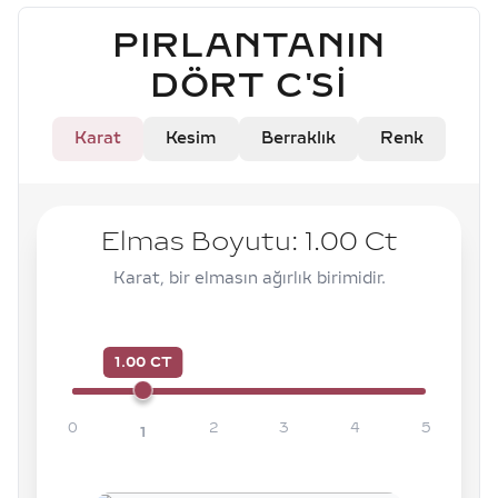
PIRLANTANIN
DÖRT C'SI
Karat
Kesim
Berraklık
Renk
Elmas Boyutu:
1.00
Ct
Karat, bir elmasın ağırlık birimidir.
1.00 CT
0
2
3
4
5
1