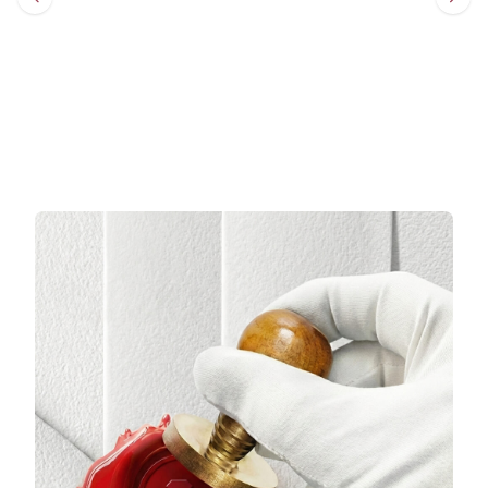
Sepete Ekle
Sepete Ekle
3 TAKSİT
3 TAKSİT
14.476,00 TL/Ay
11.875,33 TL/Ay