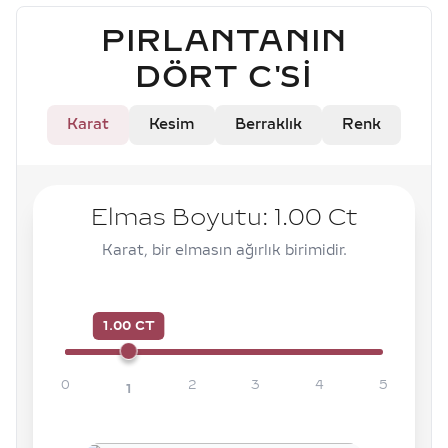
PIRLANTANIN
DÖRT C'SI
Karat
Kesim
Berraklık
Renk
Elmas Boyutu:
1.00
Ct
Karat, bir elmasın ağırlık birimidir.
1.00 CT
0
2
3
4
5
1