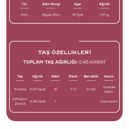
Tür
Altın Rengi
Ayar
Ağırlık
Altın
Beyaz Altın
14 Ayar
1.57 gr
TAŞ ÖZELLIKLERI
TOPLAM TAŞ AĞIRLIĞI:
0.45 KARAT
Taş
Ağırlık
Adet
Renk
Berraklık
Kesim
Yuvarlak
Pırlanta
0.07 Karat
10
F-G
SI-SI2
Kesim
Diffusion
0.38 Karat
1
Oval Kesim
Zümrüt