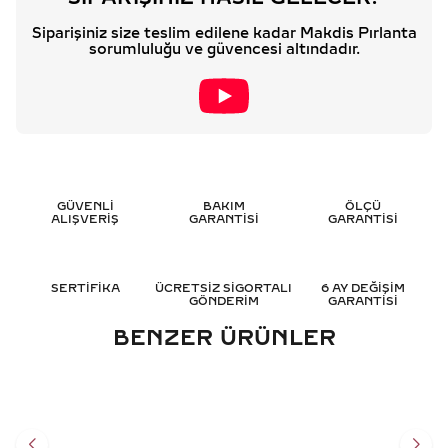
Siparişiniz size teslim edilene kadar Makdis Pırlanta
sorumluluğu ve güvencesi altındadır.
GÜVENLİ
BAKIM
ÖLÇÜ
ALIŞVERİŞ
GARANTİSİ
GARANTİSİ
SERTİFİKA
ÜCRETSİZ SİGORTALI
6 AY DEĞİŞİM
GÖNDERİM
GARANTİSİ
BENZER ÜRÜNLER
0.75 KARAT ZÜMRÜT
0.65 KARAT ZÜMRÜT
PIRLANTA YÜZÜK - HRD
PIRLANTA YÜZÜK - HRD
SERTIFIKALI
SERTIFIKALI
86.809
TL
71.252
TL
%
50
%
50
43.428
TL
35.626
TL