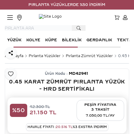
PIRLANTA YÜZÜKLERDE %50 İNDİRİM
HESA
YÜZÜK
KOLYE
KÜPE
BILEKLIK
GERDANLIK
TEKTA
Paylaş
Ana Sayfa
Pırlanta Yüzükler
Pırlanta Zümrüt Yüzükler
0.45 Kar
Ürün Kodu :
MD42941
Favoriye Ekle
0.45 KARAT ZÜMRÜT PIRLANTA YÜZÜK
- HRD SERTIFIKALI
PEŞİN FİYATINA
42.300
TL
%
50
3 TAKSİT
21.150
TL
7.050,00 TL/AY
HAVALE FIYATI :
20.516
TL
%
3
EKSTRA İNDİRİM