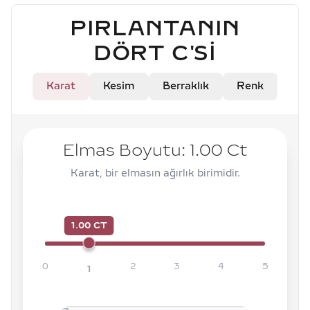
PIRLANTANIN
DÖRT C'SI
Karat
Kesim
Berraklık
Renk
Elmas Boyutu:
1.00
Ct
Karat, bir elmasın ağırlık birimidir.
1.00 CT
0
2
3
4
5
1