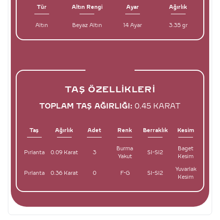
Tür
Altın Rengi
Ayar
Ağırlık
Altın
Beyaz Altın
14 Ayar
3.35 gr
TAŞ ÖZELLIKLERI
TOPLAM TAŞ AĞIRLIĞI:
0.45 KARAT
Taş
Ağırlık
Adet
Renk
Berraklık
Kesim
Burma
Baget
Pırlanta
0.09 Karat
3
SI-SI2
Yakut
Kesim
Yuvarlak
Pırlanta
0.36 Karat
0
F-G
SI-SI2
Kesim