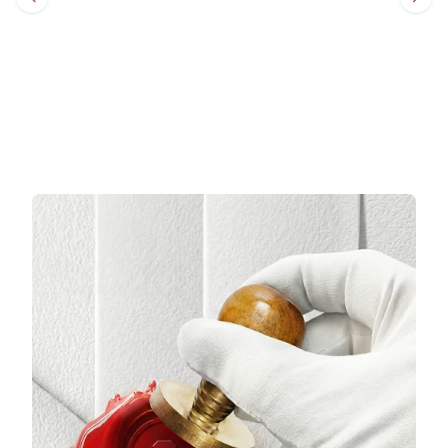
Sepete Ekle
Sepete Ekle
3 TAKSİT
3 TAKSİT
6.439,00 TL/Ay
131.803,67 TL/Ay