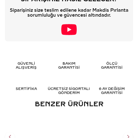
Siparişiniz size teslim edilene kadar Makdis Pırlanta
sorumluluğu ve güvencesi altındadır.
GÜVENLİ
BAKIM
ÖLÇÜ
ALIŞVERİŞ
GARANTİSİ
GARANTİSİ
SERTİFİKA
ÜCRETSİZ SİGORTALI
6 AY DEĞİŞİM
GÖNDERİM
GARANTİSİ
BENZER ÜRÜNLER
0.05 KARAT BAGET
5.40 KARAT BAGET TAMTUR
PIRLANTA YÜZÜK - HRD
PIRLANTA YÜZÜK - HRD
SERTIFIKALI
SERTIFIKALI
38.681
TL
790.775
TL
%
50
%
50
19.317
TL
395.411
TL