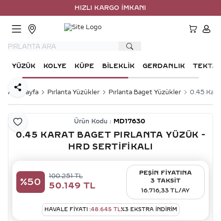
HIZLI KARGO İMKANI
HESA
YÜZÜK
KOLYE
KÜPE
BILEKLIK
GERDANLIK
TEKTA
Paylaş
Ana Sayfa
Pırlanta Yüzükler
Pırlanta Baget Yüzükler
0.45 Karat
Ürün Kodu :
MD17630
Favoriye Ekle
0.45 KARAT BAGET PIRLANTA YÜZÜK -
HRD SERTIFIKALI
PEŞİN FİYATINA
100.251
TL
%
50
3 TAKSİT
50.149
TL
16.716,33 TL/AY
HAVALE FIYATI :
48.645
TL
%
3
EKSTRA İNDİRİM